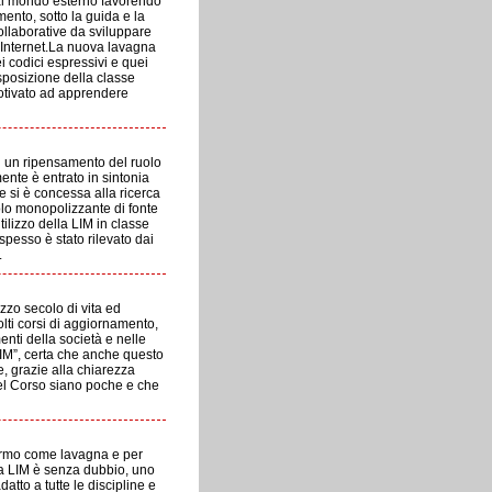
 al mondo esterno favorendo
ento, sotto la guida e la
ollaborative da sviluppare
i Internet.La nuova lavagna
 codici espressivi e quei
isposizione della classe
motivato ad apprendere
di un ripensamento del ruolo
amente è entrato in sintonia
e si è concessa alla ricerca
 ruolo monopolizzante di fonte
tilizzo della LIM in classe
pesso è stato rilevato dai
.
zo secolo di vita ed
lti corsi di aggiornamento,
nti della società e nelle
 LIM”, certa che anche questo
e, grazie alla chiarezza
del Corso siano poche e che
hermo come lavagna e per
. La LIM è senza dubbio, uno
tto a tutte le discipline e