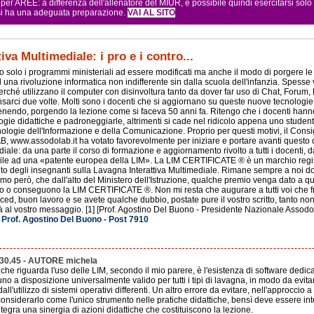
r AREE: a differenza dell'allenatore del MIUR, è possibile quindi esercitarsi sol
 si ha una adeguata preparazione.
VAI AL SITO
iva Multimediale: i pro e i contro...
solo i programmi ministeriali ad essere modificati ma anche il modo di porgere le u
una rivoluzione informatica non indifferente sin dalla scuola dell'infanzia. Spesse v
erché utilizzano il computer con disinvoltura tanto da dover far uso di Chat, Forum, 
sarci due volte. Molti sono i docenti che si aggiornano su queste nuove tecnologi
enendo, porgendo la lezione come si faceva 50 anni fa. Ritengo che i docenti hanno 
logie didattiche e padroneggiarle, altrimenti si cade nel ridicolo appena uno stu
ologie dell'Informazione e della Comunicazione. Proprio per questi motivi, il Consi
www.assodolab.it ha votato favorevolmente per iniziare e portare avanti questo d
ale: da una parte il corso di formazione e aggiornamento rivolto a tutti i docenti, da
e ad una «patente europea della LIM». La LIM CERTIFICATE ® è un marchio registra
o degli insegnanti sulla Lavagna Interattiva Multimediale. Rimane sempre a noi doc
o però, che dall'alto del Ministero dell'Istruzione, qualche premio venga dato a qua
o conseguono la LIM CERTIFICATE ®. Non mi resta che augurare a tutti voi che fre
ed, buon lavoro e se avete qualche dubbio, postate pure il vostro scritto, tanto non
 al vostro messaggio. [1] [Prof. Agostino Del Buono - Presidente Nazionale Assodo
 Prof. Agostino Del Buono - Post 7910
.30.45 - AUTORE michela
che riguarda l'uso delle LIM, secondo il mio parere, è l'esistenza di software dedic
o a disposizione universalmente valido per tutti i tipi di lavagna, in modo da evita
ll'utilizzo di sistemi operativi differenti. Un altro errore da evitare, nell'approccio
i considerarlo come l'unico strumento nelle pratiche didattiche, bensì deve essere i
tegra una sinergia di azioni didattiche che costituiscono la lezione.