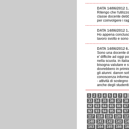
DATA 14/06/2012 1
Ritengo che l'utiliz
classe docente debba
per coinvolgere i ra
DATA 14/06/2012 1
Ho appena concluso u
lavoro svolto e sono
DATA 14/06/2012 6
Sono una docente dell
e' difficile ad oggi 
nella scuola. in ital
bisogna valutare e st
dovrebbero in primis
gli alunni. danon sot
conoscenza informati
- attività di sostegn
anche degli studenti
1
2
3
4
5
6
7
8
33
34
35
36
37
38
62
63
64
65
66
67
92
93
94
95
96
97
117
118
119
120
12
140
141
142
143
14
163
164
165
166
16