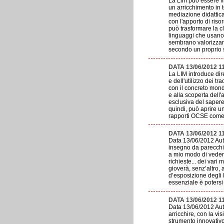
La Lim può essere vi
un arricchimento in 
mediazione didattica
con l'apporto di ris
può trasformare la c
linguaggi che usano 
sembrano valorizzare
secondo un proprio s
DATA 13/06/2012 1
La LIM introduce dire
e dell'utilizzo dei tr
con il concreto mondo
e alla scoperta dell'a
esclusiva del sapere 
quindi, può aprire u
rapporti OCSE come e
DATA 13/06/2012 1
Data 13/06/2012 Aut
insegno da parecchi 
a mio modo di vedere
richieste... dei vari
gioverà, senz’altro, 
d’esposizione degli 
essenziale è potersi 
DATA 13/06/2012 1
Data 13/06/2012 Aut
arricchire, con la vi
strumento innovativo