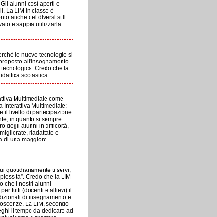
 Gli alunni così aperti e
li. La LIM in classe è
to anche dei diversi stili
ato e sappia utilizzarla
erchè le nuove tecnologie si
 preposto all'insegnamento
 tecnologica. Credo che la
dattica scolastica.
attiva Multimediale come
 Interattiva Multimediale:
e il livello di partecipazione
ente, in quanto si sempre
 degli alunni in difficoltà,
migliorate, riadattate e
zia di una maggiore
ui quotidianamente ti servi,
rplessità”. Credo che la LIM
o che i nostri alunni
 tutti (docenti e allievi) il
dizionali di insegnamento e
onoscenze. La LIM, secondo
eghi il tempo da dedicare ad