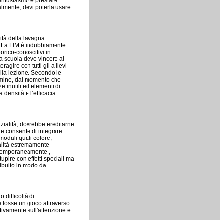
’entusiasmo e prestare
uralmente, devi poterla usare
ità della lavagna
. La LIM è indubbiamente
orico-conoscitivi in
 la scuola deve vincere al
agire con tutti gli allievi
ella lezione. Secondo le
ermine, dal momento che
e inutili ed elementi di
 densità e l’efficacia
nzialità, dovrebbe ereditarne
he consente di integrare
imodali quali colore,
ialità estremamente
contemporaneamente ,
tupire con effetti speciali ma
tribuito in modo da
 difficoltà di
 fosse un gioco attraverso
itivamente sull'attenzione e