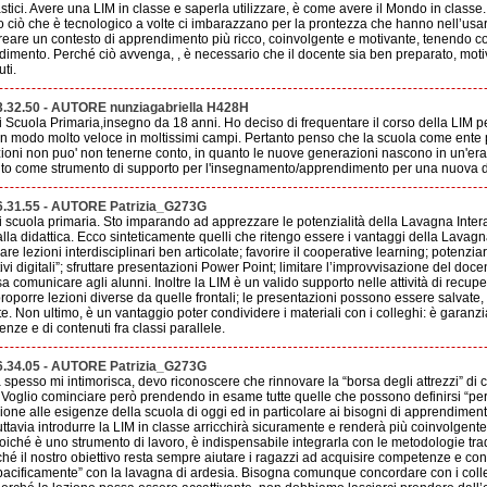
olastici. Avere una LIM in classe e saperla utilizzare, è come avere il Mondo in classe.
to ciò che è tecnologico a volte ci imbarazzano per la prontezza che hanno nell’usar
reare un contesto di apprendimento più ricco, coinvolgente e motivante, tenendo con
ndimento. Perché ciò avvenga, , è necessario che il docente sia ben preparato, motiv
ti.
3.32.50 - AUTORE nunziagabriella H428H
Scuola Primaria,insegno da 18 anni. Ho deciso di frequentare il corso della LIM p
in modo molto veloce in moltissimi campi. Pertanto penso che la scuola come ente
ioni non puo' non tenerne conto, in quanto le nuove generazioni nascono in un'era
uto come strumento di supporto per l'insegnamento/apprendimento per una nuova di
6.31.55 - AUTORE Patrizia_G273G
 scuola primaria. Sto imparando ad apprezzare le potenzialità della Lavagna Inter
lla didattica. Ecco sinteticamente quelli che ritengo essere i vantaggi della Lavagna
are lezioni interdisciplinari ben articolate; favorire il cooperative learning; potenziar
ivi digitali”; sfruttare presentazioni Power Point; limitare l’improvvisazione del doc
 comunicare agli alunni. Inoltre la LIM è un valido supporto nelle attività di recupero
proporre lezioni diverse da quelle frontali; le presentazioni possono essere salvate, 
e. Non ultimo, è un vantaggio poter condividere i materiali con i colleghi: è garan
nze e di contenuti fra classi parallele.
6.34.05 - AUTORE Patrizia_G273G
 spesso mi intimorisca, devo riconoscere che rinnovare la “borsa degli attrezzi” di c
ivi. Voglio cominciare però prendendo in esame tutte quelle che possono definirsi “pe
ione alle esigenze della scuola di oggi ed in particolare ai bisogni di apprendiment
ttavia introdurre la LIM in classe arricchirà sicuramente e renderà più coinvolgente per
iché è uno strumento di lavoro, è indispensabile integrarla con le metodologie tra
hé il nostro obiettivo resta sempre aiutare i ragazzi ad acquisire competenze e c
pacificamente” con la lavagna di ardesia. Bisogna comunque concordare con i coll