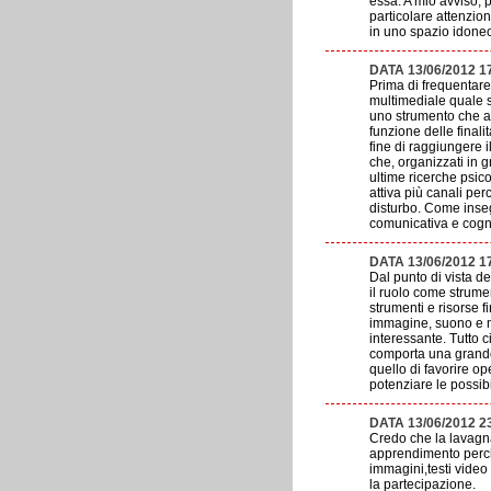
essa. A mio avviso, 
particolare attenzion
in uno spazio idoneo
DATA 13/06/2012 1
Prima di frequentare
multimediale quale 
uno strumento che ag
funzione delle finali
fine di raggiungere i
che, organizzati in g
ultime ricerche psic
attiva più canali pe
disturbo. Come inseg
comunicativa e cogni
DATA 13/06/2012 1
Dal punto di vista de
il ruolo come strume
strumenti e risorse f
immagine, suono e mo
interessante. Tutto 
comporta una grande r
quello di favorire op
potenziare le possib
DATA 13/06/2012 2
Credo che la lavagna 
apprendimento perch
immagini,testi video
la partecipazione.