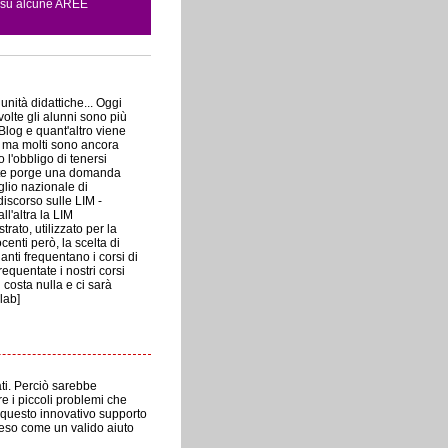
o su alcune AREE
nità didattiche... Oggi
olte gli alunni sono più
Blog e quant'altro viene
e ma molti sono ancora
l'obbligo di tenersi
dente porge una domanda
glio nazionale di
iscorso sulle LIM -
ll'altra la LIM
to, utilizzato per la
enti però, la scelta di
nti frequentano i corsi di
quentate i nostri corsi
 costa nulla e ci sarà
lab]
ati. Perciò sarebbe
re i piccoli problemi che
 a questo innovativo supporto
nteso come un valido aiuto