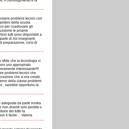
e, il coinvolgimento e la
essere problemi tecnici con
bambini della scuola
nico per coadiuvare gli
cussione le proprie
on tutti sono disponibili a
parte di noi insegnanti,
i preparazione, corsi di
 sfide che la tecnologia ci
 loro uso appropriato
veramente interessante!!!!
ire problemi tecnici che
orazione che si era creato.
terno della classe problemi
ico , sarebbe opportuno la
ne adeguata da parte nostra
 non diventi solo perdita o
uire del tutto la
non è facile… Valeria