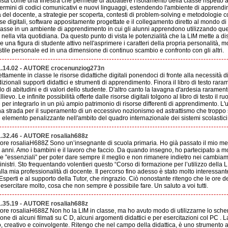
sta come una finestra che permette di abbattere l'isolamento della classe rispetto
termini di codici comunicativi e nuovi linguaggi, estendendo l'ambiente di apprendim
 del docente, a strategie per scoperta, contesti di problem-solving e metodologie c
orse digitali, software appositamente progettate e il collegamento diretto al mondo d
lasse in un ambiente di apprendimento in cui gli alunni apprendono utilizzando quei
nella vita quotidiana. Da questo punto di vista le potenzialità che la LIM mette a d
 una figura di studente attivo nell'asprimere i caratteri della propria personalità, 
tile personale ed in una dimensione di continuo scambio e confronto con gli altri.
1.14.02 - AUTORE crocenunziog273n
ttamente in classe le risorse didattiche digitali ponendoci di fronte alla necessità 
adizionali supporti didattici e strumenti di apprendimento. Finora il libro di testo rar
 di abitudini e di valori dello studente. D'altro canto la lavagna d'ardesia rarament
llievo. Le infinite possibilità offerte dalle risorse digitali tolgono al libro di testo il
per integrarlo in un più ampio patrimonio di risorse differenti di apprendimento. L'u
na strada per il superamento di un eccessivo nozionismo ed astrattismo che troppo s
lemento penalizzante nell'ambito del quadro internazionale dei sistemi scolastici
1.32.46 - AUTORE rosaliah688z
ore rosaliaH688Z Sono un’insegnante di scuola primaria. Ho già passato il mio mez
anni. Amo i bambini e il lavoro che faccio. Da quando insegno, ho partecipato a mo
 ”essenziali” per poter dare sempre il meglio e non rimanere indietro nei cambiame
 ministri. Sto frequentando volentieri questo “Corso di formazione per l’utilizzo della
alla mia professionalità di docente. Il percorso fino adesso è stato molto interessant
Esperti e al supporto della Tutor, che ringrazio. Ciò nonostante ritengo che le ore 
esercitare molto, cosa che non sempre è possibile fare. Un saluto a voi tutti.
1.35.19 - AUTORE rosaliah688z
ore rosaliaH688Z Non ho la LIM in classe, ma ho avuto modo di utilizzarne lo sc
sione di alcuni filmati su C D, alcuni argomenti didattici e per esercitazioni col PC 
, creativo e coinvolgente. Ritengo che nel campo della didattica, è uno strumento ada