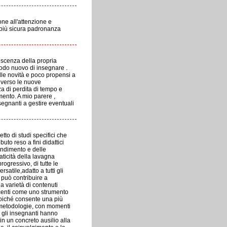
one all'attenzione e
 più sicura padronanza
oscenza della propria
modo nuovo di insegnare .
lle novità e poco propensi a
i verso le nuove
a di perdita di tempo e
mento. A mio parere ,
segnanti a gestire eventuali
to di studi specifici che
to reso a fini didattici
endimento e delle
aticità della lavagna
ogressivo, di tutte le
satile,adatto a tutti gli
 può contribuire a
a varietà di contenuti
docenti come uno strumento
poiché consente una più
le metodologie, con momenti
 gli insegnanti hanno
n un concreto ausilio alla