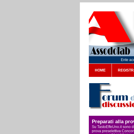
Ente acc
HOME
REGISTR
Preparati alla pr
Su TastoEffeUno.it sono di
prova preselettiva Concors