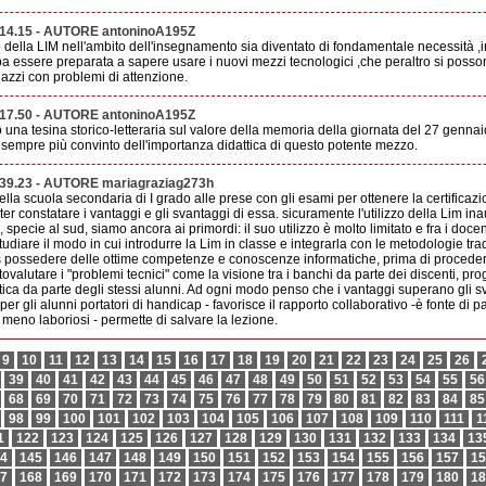
.14.15 - AUTORE antoninoA195Z
zo della LIM nell'ambito dell'insegnamento sia diventato di fondamentale necessità ,
 essere preparata a sapere usare i nuovi mezzi tecnologici ,che peraltro si posson
gazzi con problemi di attenzione.
.17.50 - AUTORE antoninoA195Z
na tesina storico-letteraria sul valore della memoria della giornata del 27 gennai
 sempre più convinto dell'importanza didattica di questo potente mezzo.
.39.23 - AUTORE mariagraziag273h
a scuola secondaria di I grado alle prese con gli esami per ottenere la certificazion
poter constatare i vantaggi e gli svantaggi di essa. sicuramente l'utilizzo della Lim i
ia, specie al sud, siamo ancora ai primordi: il suo utilizzo è molto limitato e fra i doc
udiare il modo in cui introdurre la Lim in classe e integrarla con le metodologie trad
 possedere delle ottime competenze e conoscenze informatiche, prima di procedere 
tovalutare i "problemi tecnici" come la visione tra i banchi da parte dei discenti, pr
ca da parte degli stessi alunni. Ad ogni modo penso che i vantaggi superano gli sv
o per gli alunni portatori di handicap - favorisce il rapporto collaborativo -è fonte di
 meno laboriosi - permette di salvare la lezione.
9
10
11
12
13
14
15
16
17
18
19
20
21
22
23
24
25
26
39
40
41
42
43
44
45
46
47
48
49
50
51
52
53
54
55
56
68
69
70
71
72
73
74
75
76
77
78
79
80
81
82
83
84
85
98
99
100
101
102
103
104
105
106
107
108
109
110
111
1
1
122
123
124
125
126
127
128
129
130
131
132
133
134
13
4
145
146
147
148
149
150
151
152
153
154
155
156
157
15
7
168
169
170
171
172
173
174
175
176
177
178
179
180
18