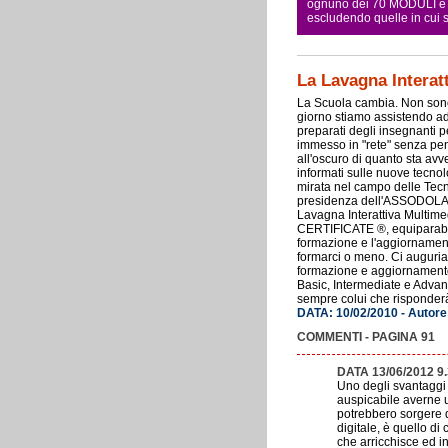
ognuno dei 70 MODULI e pe
escludendo quelle in cui
La Lavagna Interatt
La Scuola cambia. Non sono 
giorno stiamo assistendo ad 
preparati degli insegnanti p
immesso in "rete" senza pen
all'oscuro di quanto sta avv
informati sulle nuove tecno
mirata nel campo delle Tecn
presidenza dell'ASSODOLAB, 
Lavagna Interattiva Multimedi
CERTIFICATE ®, equiparabil
formazione e l'aggiornament
formarci o meno. Ci auguriam
formazione e aggiornamento 
Basic, Intermediate e Advanc
sempre colui che risponderà
DATA: 10/02/2010 - Autore
COMMENTI - PAGINA 91
DATA 13/06/2012 9
Uno degli svantaggi 
auspicabile averne un
potrebbero sorgere da
digitale, è quello d
che arricchisce ed in