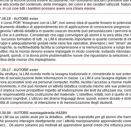
perché la lezione possa essere accattivante, non dobbiamo lasciarci prendere dall
e alla scelta del contenuto, delle immagini, dei colori e dei caratteri utilizzati. Nat
, in cui cioè tutti i bambini possano avere una chiara visione.
7.38.19 - AUTORE ester
 il corso POR “Insegnare con la LIM”, non avevo idea di quante fossero le potenzial
strumento didattico di apprendimento e/o di applicazione di conoscenze pregresse
evola l’attività didattica in quanto ciascun docente può personalizzare i percorsi te
tà che si è prefisso. Considerato che oggi coinvolgere gli alunni è la vera sfida che
l successo formativo di tutti , la LIM è strumento importante in quanto consente di inter
ruppi e adeguatamente guidati nelle varie fasi operative, diventano i veri “driver” d
ologiche, la multimedialità facilita la comprensione e la memorizzazione a lungo t
rcettivi, ma le risorse devono essere impiegate in modo coerente, evitando ridondanz
nanti, quindi, ci si dovrà porre problematiche nuove che riguardano la selezione, la
tiva delle risorse che impieghiamo.
7.39.17 - AUTORE ester
lla struttura, la LIM ricorda molto la lavagna tradizionale e, considerate le sue pote
nto di socializzazione delle informazioni in classe. La LIM è una lavagna digitale c
inora accessibili solo via personal computer. Inoltre, facilita l’accesso a risorse mult
vimento, il che può rendere un’attività didattica costruita intorno alle sue potenz
ciò implica nuove prospettive rispetto all’elaborazione dei testi da utilizzare ma, 
esponsabilità nella costruzione del materiale. L’obiettivo, infatti, non è quello di s
erazioni cognitive. L’utilizzo dei diversi linguaggi deve, quindi, essere dosato e dis
ilità di comprensione, di interazione e di memorizzazione degli studenti.
3.30.08 - AUTORE nunziagabriella H428H
LIM sia un valido aiuto per la didattica , efficace sopratutto per gli alunni che hanno
è possono interagire direttamente con l attività manipolandole apprendendo come
 ecc... Gli alunni saranno più motivati ad apprendere quindi credo che influisca pos