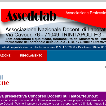
reditato e qualificato che offre formazione - D.M. 177/2000 e Direttiva n. 90 del 01
AZIONE
REGOLAMENTO
ova preselettiva Concorso Docenti su TastoEffeUno.it
sponibili i quiz ministeriali, in formato interattivo, per una preparazione seria e mi
o Docenti. Poiché il tempo a disposizione per la preparazione è limitato, i quesiti s