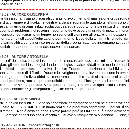
propria pratica didattica, realizzando strategie per la personalizzazione, l’inclusion
 degli studenti
.47.02 - AUTORE GIUSEPPINA
 gli insegnanti siano preparati,durante lo svolgimento di una lezione ci possono 
rdita di tempo e difficoltà nel gestire la classe soprattutto quando gli alunni sono 
re , all’interno di ogni istituto scolastico , sarebbe opportuno la presenza di un tec
 eventuali problemi. Inoltre ,ogni insegnante deve essere in grado di mettere in dis
conoscenze acquisite un tempo non sono sufficienti per affrontare le innovazioni . N
d entrare nell’ottica dell’educazione permanente. L’uso della Lim infatti richiede, da 
e vanno aldilà della mera conoscenza della propria materia d’insegnamento, quind
onibilità e apertura ad un modo nuovo di insegnare
9.49.03 - AUTORE ANTONELLA
droni” della disciplina di insegnamento, è necessario essere pronti ad affrontare le
are gli strumenti tecnologici dando loro il giusto valore didattico, in modo che dal
ati richiesti nel processo educativo- didattico. Proporre una lezione con la LIM sarà 
n sarà esente di difficoltà. Durante lo svolgimento della lezione possono interven
o regolare dell’attività didattica, compromettendo il clima di attenzione e di collab
ne del problema, non sempre controllabile da parte dell’insegnante, si creano all’in
mente nelle scuola primaria. A mio parere quindi , all’interno di ogni istituto scolast
co per coadiuvare gli insegnanti a gestire eventuali problemi.
.01.23 - AUTORE Valeria
tutte le novità inerenti la LIM sono necessarie competenze specifiche e preparazio
 usare TALE STRUMENTO in modo proficuo e produttivo soprattutto … per far sì che
di tempo… Non è cosa da poco!!! A mio parere però la LIM non può e non deve sostit
… Sarebbe opportuno che il vecchio e il nuovo si integrassero a vicenda… Certo, 
1.12.44 - AUTORE crocenunziog273n