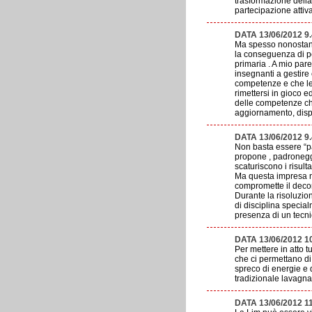
trasformazione della 
partecipazione attiva
DATA 13/06/2012 9
Ma spesso nonostante
la conseguenza di pe
primaria . A mio pare
insegnanti a gestire
competenze e che le 
rimettersi in gioco e
delle competenze ch
aggiornamento, disp
DATA 13/06/2012 
Non basta essere “pa
propone , padroneggi
scaturiscono i risult
Ma questa impresa no
compromette il decors
Durante la risoluzio
di disciplina special
presenza di un tecni
DATA 13/06/2012 10
Per mettere in atto 
che ci permettano di
spreco di energie e 
tradizionale lavagna
DATA 13/06/2012 1