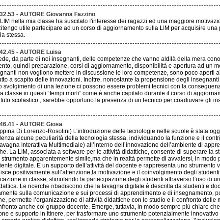
.32.53 - AUTORE Giovanna Fazzino
a LIM nella mia classe ha suscitato l'interesse dei ragazzi ed una maggiore motivazi
itengo utile partecipare ad un corso di aggiornamento sulla LIM per acquisire una
lla stessa.
.42.45 - AUTORE Luisa
iede, da parte di noi insegnanti, delle competenze che vanno aldilà della mera con
to, quindi preparazione, corsi di aggiornamento, disponibilità e apertura ad un 
gnanti non vogliono mettere in discussione le loro competenze, sono poco aperti a
utto a scapito delle innovazioni. Inoltre, nonostante la propensione degli insegnant
o svolgimento di una lezione ci possono essere problemi tecnici con la conseguenz
e la classe in questi “tempi morti” come è anche capitato durante il corso di aggiorna
stituto scolastico , sarebbe opportuno la presenza di un tecnico per coadiuvare gli in
.46.41 - AUTORE Giosa
pina Di Lorenzo-Rosolini) L’introduzione delle tecnologie nelle scuole è stata ogget
za alcune peculiarità della tecnologia stessa, individuando la funzione e il contribu
Lavagna Interattiva Multimediale) all’interno dell’innovazione dell’ambiente di appr
e. La LIM, associata a software per le attività didattiche, consente di superare la st
 strumento apparentemente simile,ma che in realtà permette di avvalersi, in modo pr
ente digitale. È un supporto dell’attività del docente e rappresenta uno strumento ver
luisce positivamente sull’attenzione,la motivazione e il coinvolgimento degli studenti
cazione in classe, stimolando la partecipazione degli studenti attraverso l’uso di un
idattica. Le ricerche ribadiscono che la lavagna digitale è descritta da studenti e 
ivamente sulla comunicazione e sui processi di apprendimento e di insegnamento, 
e, permette l’organizzazione di attività didattiche con lo studio e il confronto del
nfronto anche col gruppo docente. Emerge, tuttavia, in modo sempre più chiaro che
one e supporto in itinere, per trasformare uno strumento potenzialmente innovativo i