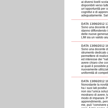
ai diversi livelli sc
disponibili verso tut
un’opportunità per c
cognitivi e di appre
adeguatamente. Salu
DATA 13/06/2012 1
Sono una docente di 
stanno diffondendo 
delle nuove generaz
LIM sia un valido ai
DATA 13/06/2012 1
Sono una docente di
strumento dedicato a
permettere di realizz
ed interesse dei “nat
avere chiaro che cosa
ai quali è possibile 
nuovamente utilizzat
uniformità di compete
DATA 13/06/2012 1
Nonostante la novità
ha i suoi lati posit
non sia l’unica soluz
mostrano di avere; tu
modo di imparare. Po
apprendimento, perc
me, può “convivere 