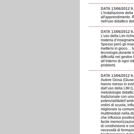
DATA 13/06/2012 9
L'installazione dell
all'apprendimento. R
nell'uso didattico de
DATA 13/06/2012 9
L’uso della Lim rich
materia d’insegnamen
Spesso però gli inse
mettersi in gioco… t
tecnologie,durante l
difficoltà nel gestir
all’interno di ogni i
problemi.
DATA 13/06/2012 9
Autore Giosa (Giusep
hanno messo in eviden
dall’uso della LIM (
metodologie didattich
tradizionale con uno
potenzialitàdell’ambi
ordini di scuola, inf
migliorare la comuni
multimediali nella d
che influisce posit
facile memorizzazion
di condivisione e co
necessità di formazi