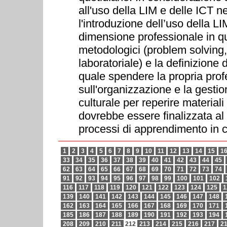
all'uso della LIM e delle ICT n
l'introduzione dell’uso della LIM 
dimensione professionale in qu
metodologici (problem solving,
laboratoriale) e la definizion
quale spendere la propria profe
sull'organizzazione e la gestion
culturale per reperire materiali 
dovrebbe essere finalizzata al 
processi di apprendimento in c
1
2
3
4
5
6
7
8
9
10
11
12
13
14
15
1
33
34
35
36
37
38
39
40
41
42
43
44
45
62
63
64
65
66
67
68
69
70
71
72
73
74
91
92
93
94
95
96
97
98
99
100
101
102
116
117
118
119
120
121
122
123
124
125
1
139
140
141
142
143
144
145
146
147
148
162
163
164
165
166
167
168
169
170
171
185
186
187
188
189
190
191
192
193
194
208
209
210
211
212
213
214
215
216
217
2