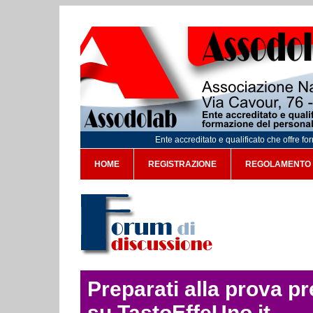
Ente accreditato e qualificato che offre f
HOME
REGISTRAZIONE
REGOLAMENTO
Preparati alla prova p
su TastoEffeUno.it