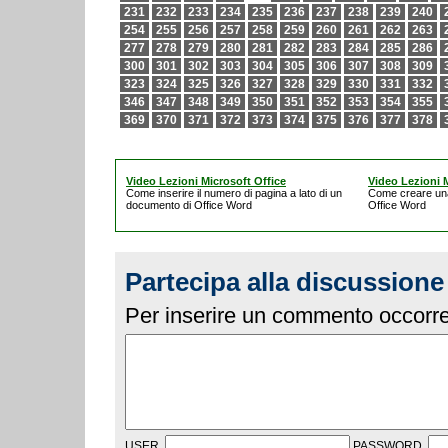
231
232
233
234
235
236
237
238
239
240
254
255
256
257
258
259
260
261
262
263
277
278
279
280
281
282
283
284
285
286
300
301
302
303
304
305
306
307
308
309
323
324
325
326
327
328
329
330
331
332
346
347
348
349
350
351
352
353
354
355
369
370
371
372
373
374
375
376
377
378
Video Lezioni Microsoft Office
Video Lezioni M
Come inserire il numero di pagina a lato di un
Come creare un
documento di Office Word
Office Word
Partecipa alla discussione
Per inserire un commento occorre 
USER
PASSWORD