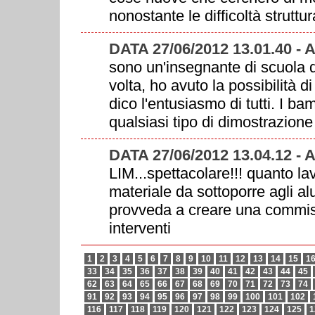
nonostante le difficoltà struttura
DATA 27/06/2012 13.01.40 -
sono un'insegnante di scuola de
volta, ho avuto la possibilità di
dico l'entusiasmo di tutti. I ba
qualsiasi tipo di dimostrazion
DATA 27/06/2012 13.04.12 -
LIM...spettacolare!!! quanto la
materiale da sottoporre agli al
provveda a creare una commiss
interventi
1
2
3
4
5
6
7
8
9
10
11
12
13
14
15
1
33
34
35
36
37
38
39
40
41
42
43
44
45
62
63
64
65
66
67
68
69
70
71
72
73
74
91
92
93
94
95
96
97
98
99
100
101
102
116
117
118
119
120
121
122
123
124
125
1