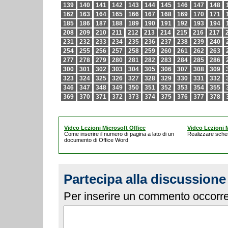
139
140
141
142
143
144
145
146
147
148
162
163
164
165
166
167
168
169
170
171
185
186
187
188
189
190
191
192
193
194
208
209
210
211
212
213
214
215
216
217
231
232
233
234
235
236
237
238
239
240
254
255
256
257
258
259
260
261
262
263
277
278
279
280
281
282
283
284
285
286
300
301
302
303
304
305
306
307
308
309
323
324
325
326
327
328
329
330
331
332
346
347
348
349
350
351
352
353
354
355
369
370
371
372
373
374
375
376
377
378
Video Lezioni Microsoft Office
Video Lezioni M
Come inserire il numero di pagina a lato di un
Realizzare schem
documento di Office Word
Partecipa alla discussione
Per inserire un commento occorre 