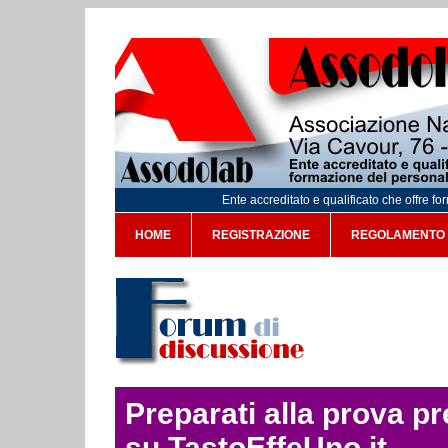
Ente accreditato e qualificato che offre f
HOME
REGISTRAZIONE
REGOLAMENTO
Preparati alla prova p
su TastoEffeUno.it