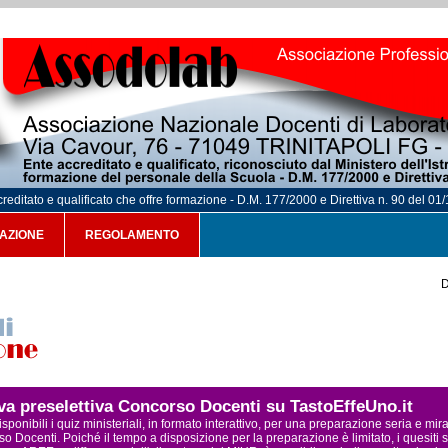
reditato e qualificato che offre formazione - D.M. 177/2000 e Direttiva n. 90 del 01
AZIONE
REGOLAMENTO
D
ova preselettiva Concorso Docenti su TastoEffeUno.it
sponibili i quiz ministeriali, in formato interattivo, per una preparazione seria e mi
o Docenti. Poiché il tempo a disposizione per la preparazione è limitato, i quesiti s