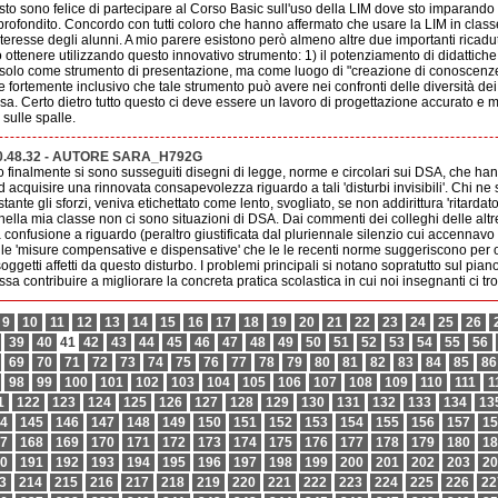
sto sono felice di partecipare al Corso Basic sull'uso della LIM dove sto imparand
profondito. Concordo con tutti coloro che hanno affermato che usare la LIM in classe
nteresse degli alunni. A mio parere esistono però almeno altre due importanti ricadu
ottenere utilizzando questo innovativo strumento: 1) il potenziamento di didattiche 
olo come strumento di presentazione, ma come luogo di "creazione di conoscenze" a
re fortemente inclusivo che tale strumento può avere nei confronti delle diversità dei 
a. Certo dietro tutto questo ci deve essere un lavoro di progettazione accurato e m
sulle spalle.
20.48.32 - AUTORE SARA_H792G
o finalmente si sono susseguiti disegni di legge, norme e circolari sui DSA, che ha
d acquisire una rinnovata consapevolezza riguardo a tali 'disturbi invisibili'. Chi ne s
tante gli sforzi, veniva etichettato come lento, svogliato, se non addirittura 'ritarda
ella mia classe non ci sono situazioni di DSA. Dai commenti dei colleghi delle altre
 confusione a riguardo (peraltro giustificata dal pluriennale silenzio cui accennav
o le 'misure compensative e dispensative' che le le recenti norme suggeriscono per ot
getti affetti da questo disturbo. I problemi principali si notano sopratutto sul pian
sa contribuire a migliorare la concreta pratica scolastica in cui noi insegnanti ci 
9
10
11
12
13
14
15
16
17
18
19
20
21
22
23
24
25
26
39
40
41
42
43
44
45
46
47
48
49
50
51
52
53
54
55
56
69
70
71
72
73
74
75
76
77
78
79
80
81
82
83
84
85
86
98
99
100
101
102
103
104
105
106
107
108
109
110
111
1
1
122
123
124
125
126
127
128
129
130
131
132
133
134
13
4
145
146
147
148
149
150
151
152
153
154
155
156
157
15
7
168
169
170
171
172
173
174
175
176
177
178
179
180
18
0
191
192
193
194
195
196
197
198
199
200
201
202
203
20
3
214
215
216
217
218
219
220
221
222
223
224
225
226
22