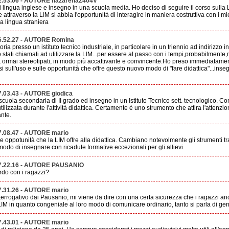
2.53.06 - AUTORE nazarenaZ404V
lingua inglese e insegno in una scuola media. Ho deciso di seguire il corso sulla
e attraverso la LIM si abbia l'opportunità di interagire in maniera costruttiva con i mie
a lingua straniera
6.52.27 - AUTORE Romina
oria presso un istituto tecnico industriale, in particolare in un triennio ad indirizzo 
stati chiamati ad utilizzare la LIM...per essere al passo con i tempi,probabilmente,
ormai stereotipati, in modo più accattivante e convincente.Ho preso immediatament
si sull'uso e sulle opportunità che offre questo nuovo modo di "fare didattica"...ins
7.03.43 - AUTORE giodica
cuola secondaria di II grado ed insegno in un Istituto Tecnico sett. tecnologico. C
ilizzata durante l'attività didattica. Certamente è uno strumento che attira l'attenzio
ante.
7.08.47 - AUTORE mario
e oppotunità che la LIM offre alla didattica. Cambiano notevolmente gli strumenti t
modo di insegnare con ricadute formative eccezionali per gli allievi.
17.22.16 - AUTORE PAUSANIO
rdo con i ragazzi?
7.31.26 - AUTORE mario
nterrogativo dai Pausanio, mi viene da dire con una certa sicurezza che i ragazzi a
IM in quanto congeniale al loro modo di comunicare ordinario, tanto si parla di gen
7.43.01 - AUTORE mario