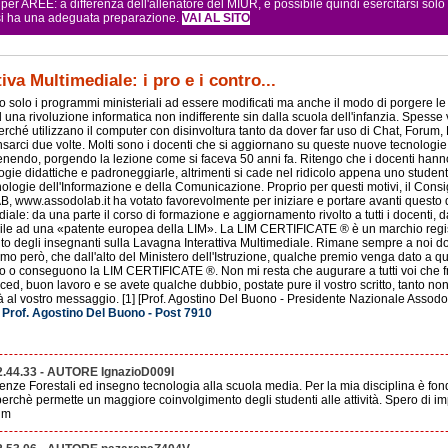
r AREE: a differenza dell'allenatore del MIUR, è possibile quindi esercitarsi sol
 si ha una adeguata preparazione.
VAI AL SITO
iva Multimediale: i pro e i contro...
solo i programmi ministeriali ad essere modificati ma anche il modo di porgere le u
una rivoluzione informatica non indifferente sin dalla scuola dell'infanzia. Spesse v
erché utilizzano il computer con disinvoltura tanto da dover far uso di Chat, Forum, 
sarci due volte. Molti sono i docenti che si aggiornano su queste nuove tecnologi
enendo, porgendo la lezione come si faceva 50 anni fa. Ritengo che i docenti hanno 
logie didattiche e padroneggiarle, altrimenti si cade nel ridicolo appena uno stu
ologie dell'Informazione e della Comunicazione. Proprio per questi motivi, il Consi
www.assodolab.it ha votato favorevolmente per iniziare e portare avanti questo d
ale: da una parte il corso di formazione e aggiornamento rivolto a tutti i docenti, da
e ad una «patente europea della LIM». La LIM CERTIFICATE ® è un marchio registra
o degli insegnanti sulla Lavagna Interattiva Multimediale. Rimane sempre a noi doc
o però, che dall'alto del Ministero dell'Istruzione, qualche premio venga dato a qua
o conseguono la LIM CERTIFICATE ®. Non mi resta che augurare a tutti voi che fre
ed, buon lavoro e se avete qualche dubbio, postate pure il vostro scritto, tanto non
 al vostro messaggio. [1] [Prof. Agostino Del Buono - Presidente Nazionale Assodo
 Prof. Agostino Del Buono - Post 7910
2.44.33 - AUTORE IgnazioD009I
enze Forestali ed insegno tecnologia alla scuola media. Per la mia disciplina è fond
 perchè permette un maggiore coinvolgimento degli studenti alle attività. Spero di i
im