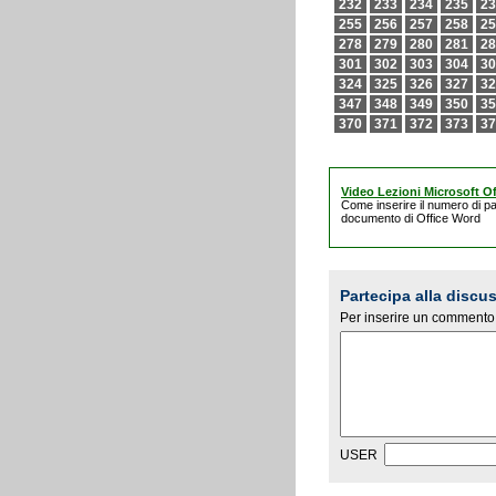
232
233
234
235
23
255
256
257
258
25
278
279
280
281
28
301
302
303
304
30
324
325
326
327
32
347
348
349
350
35
370
371
372
373
37
Video Lezioni Microsoft Of
Come inserire il numero di pa
documento di Office Word
Partecipa alla discu
Per inserire un commento 
USER