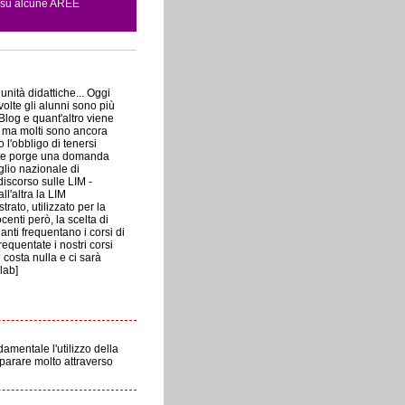
o su alcune AREE
nità didattiche... Oggi
olte gli alunni sono più
Blog e quant'altro viene
e ma molti sono ancora
l'obbligo di tenersi
dente porge una domanda
glio nazionale di
iscorso sulle LIM -
ll'altra la LIM
to, utilizzato per la
enti però, la scelta di
nti frequentano i corsi di
quentate i nostri corsi
 costa nulla e ci sarà
lab]
amentale l'utilizzo della
mparare molto attraverso