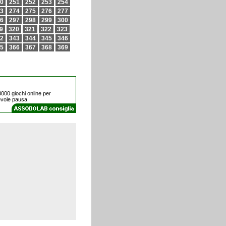
0
251
252
253
254
3
274
275
276
277
6
297
298
299
300
9
320
321
322
323
2
343
344
345
346
5
366
367
368
369
3000 giochi online per
evole pausa