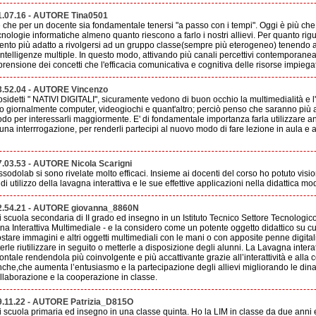
1.07.16 - AUTORE Tina0501
che per un docente sia fondamentale tenersi "a passo con i tempi". Oggi è più che
nologie informatiche almeno quanto riescono a farlo i nostri allievi. Per quanto r
nto più adatto a rivolgersi ad un gruppo classe(sempre più eterogeneo) tenendo a
e intelligenze multiple. In questo modo, attivando più canali percettivi contemporane
rensione dei concetti che l'efficacia comunicativa e cognitiva delle risorse impiega
3.52.04 - AUTORE Vincenzo
i cosidetti " NATIVI DIGITALI", sicuramente vedono di buon occhio la multimedialità e l'i
no giornalmente computer, videogiochi e quant'altro; perciò penso che saranno più ac
o per interessarli maggiormente. E' di fondamentale importanza farla utilizzare anc
una interrrogazione, per renderli partecipi al nuovo modo di fare lezione in aula e 
.03.53 - AUTORE Nicola Scarigni
ssodolab si sono rivelate molto efficaci. Insieme ai docenti del corso ho potuto vis
 di utilizzo della lavagna interattiva e le sue effettive applicazioni nella didattica m
2.54.21 - AUTORE giovanna_8860N
scuola secondaria di II grado ed insegno in un Istituto Tecnico Settore Tecnologi
a Interattiva Multimediale - e la considero come un potente oggetto didattico su cui
postare immagini e altri oggetti multimediali con le mani o con apposite penne digitali
rle riutilizzare in seguito o metterle a disposizione degli alunni. La Lavagna intera
rontale rendendola più coinvolgente e più accattivante grazie all’interattività e alla
nche,che aumenta l’entusiasmo e la partecipazione degli allievi migliorando le din
llaborazione e la cooperazione in classe.
9.11.22 - AUTORE Patrizia_D815O
scuola primaria ed insegno in una classe quinta. Ho la LIM in classe da due anni