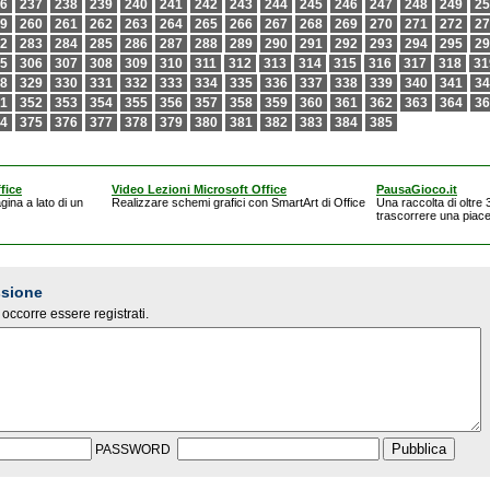
6
237
238
239
240
241
242
243
244
245
246
247
248
249
25
9
260
261
262
263
264
265
266
267
268
269
270
271
272
27
2
283
284
285
286
287
288
289
290
291
292
293
294
295
29
5
306
307
308
309
310
311
312
313
314
315
316
317
318
31
8
329
330
331
332
333
334
335
336
337
338
339
340
341
34
1
352
353
354
355
356
357
358
359
360
361
362
363
364
36
4
375
376
377
378
379
380
381
382
383
384
385
fice
Video Lezioni Microsoft Office
PausaGioco.it
gina a lato di un
Realizzare schemi grafici con SmartArt di Office
Una raccolta di oltre 
trascorrere una piac
ssione
occorre essere registrati.
PASSWORD