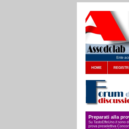
Ente acc
HOME
REGISTR
Preparati alla pr
Su TastoEffeUno.it sono di
prova preselettiva Concors