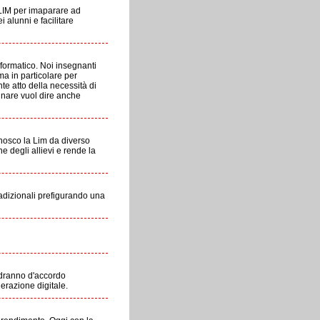
 LIM per imaparare ad
i alunni e facilitare
informatico. Noi insegnanti
ma in particolare per
e atto della necessità di
egnare vuol dire anche
onosco la Lim da diverso
ne degli allievi e rende la
radizionali prefigurando una
ndranno d'accordo
erazione digitale.