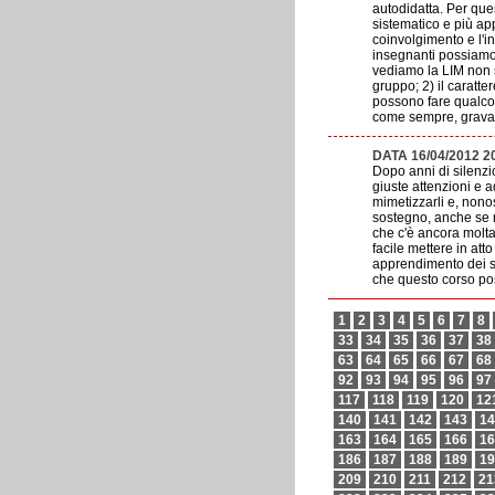
autodidatta. Per que
sistematico e più ap
coinvolgimento e l'i
insegnanti possiamo 
vediamo la LIM non s
gruppo; 2) il caratte
possono fare qualcos
come sempre, grava 
DATA 16/04/2012 
Dopo anni di silenzi
giuste attenzioni e a
mimetizzarli e, nonos
sostegno, anche se n
che c'è ancora molta
facile mettere in att
apprendimento dei sog
che questo corso pos
1
2
3
4
5
6
7
8
33
34
35
36
37
38
63
64
65
66
67
68
92
93
94
95
96
97
117
118
119
120
12
140
141
142
143
14
163
164
165
166
16
186
187
188
189
19
209
210
211
212
21