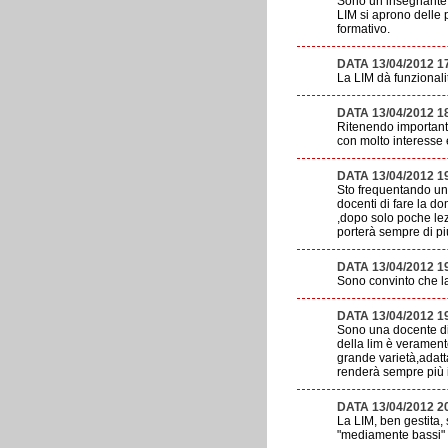
Sono un insegnante d
LIM si aprono delle p
formativo.
DATA 13/04/2012 1
La LIM dà funzional
DATA 13/04/2012 1
Ritenendo importante
con molto interesse 
DATA 13/04/2012 1
Sto frequentando un 
docenti di fare la d
,dopo solo poche lez
porterà sempre di pi
DATA 13/04/2012 1
Sono convinto che la 
DATA 13/04/2012 1
Sono una docente di 
della lim è veramente
grande varietà,adatt
renderà sempre più i
DATA 13/04/2012 
La LIM, ben gestita,
"mediamente bassi" r