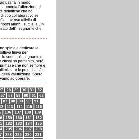
o ad usarla in modo
 aumenta l'attenzione, il
te didattiche che noi
di tipo collaborativo se
ttraverso attività di
nostri alunni. Tutti alla LIM
irato dell'insegnante che,
nno spinto a dedicare le
offriva finiva per
to. Io sono un'insegnante di
 classi ho percepito, però,
o prima) e che non sempre è
timizzare le potenzialità di
o della valutazione. Spero
trovamo ad operare.
27
28
29
30
31
32
57
58
59
60
61
62
87
88
89
90
91
12
113
114
115
116
5
136
137
138
139
8
159
160
161
162
1
182
183
184
185
4
205
206
207
208
7
228
229
230
231