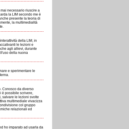
 mai necessario riuscire a
iguarda la LIM secondo me è
nche presente la teoria di
amente, la multimedialità
te.
nterattività della LIM, in
cativanti le lezioni e
he agli allievi, durante
all'uso della nuona
ionare e sperimentare le
oderna.
co. Conosco da diverso
 è possibile scrivere,
, salvare le lezioni svolte
ttiva multimediale vivacizza
 condivisione col gruppo
amiche relazionali ed
 ed ho imparato ad usarla da