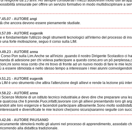
i religione da 25 anni. Ho sempre considerati i mezzi audiovisivi molto utili all'a
ossibilità smisurate per offrire un servizio formativo in modo multidisciplinare a se
7.45.07 - AUTORE angi
ità che ancora devono essere pienamente studiate.
8.57.09 - AUTORE eugenik
 e fondamentale l'utilizzo degli strumenti tecnologici all'interno del processo di
e una forte motivazione, seguo il corso sulla LIM.
9.49.23 - AUTORE anna
Corso Pon sulla Lim.Anche se all'inizio ,quando il nostro Dirigente Scolastico ci h
omanda di adesione per chi voleva partecipare a questo corso,ero un pò perplessa,or
ioni,mi sono resa conto che mi trovo di fronte ad un nuovo modo di fare le mie lezio
ù a essere stimolata e nello stesso tempo a interessare i miei alunni coinvolgendoli
9.51.21 - AUTORE eugenik
LIM è uno strumento che attira l'attenzione degli allievi e rende la lezione più inte
9.58.22 - AUTORE anna
Scienze Motorie di un istituto tecnico industriale,e devo dire che preparare una le
 qualcosa che ti prende.Puoi,infatti,lavorare con gli allievi presentando loro gli ar
andoli alle loro esigenze e facendoli partecipare attivamente.Sono molto soddisfatt
nteressanti e diversificate le mie lezioni che(sono sicura)saranno seguite con succ
20.42.06 - AUTORE PAUSANIO
 sicuramente stimolerà molto gli alunni nel processo di apprendimento, assodato che
icorrendo alla didattica tradizionale.