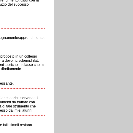
pprendimento. Oggi con la
rvizio del successo
 insegnamento/apprendimento,
aproposto in un collegio
a devo ricredermi.Infatti
ni teoriche in classe che mi
 direttamente.
ressante.
zione teorica servendosi
gomenti da trattare con
a di tale strumento che
esso dai miei alunni.
 tali stimoli restano