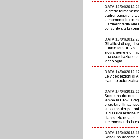
DATA 13/04/2012 2
Io credo fermamente 
padroneggiare le tec
al momento lo strume
Gardner riferita all
consente sia la comp
DATA 13/04/2012 2
Gli allievi di oggi, 
quanto loro utilizza
sicuramente è un mod
una esercitazione o 
tecnologia.
DATA 14/04/2012 17
Le video lezioni di A
svariate potenzialità
DATA 14/04/2012 2
Sono una docente di 
tempo la LIM- Lavagn
proiettare filmati, s
sul computer per pote
la classica lezione f
classe. Ho notato, a
incrementando la co
DATA 15/04/2012 1
Sono una docente di 