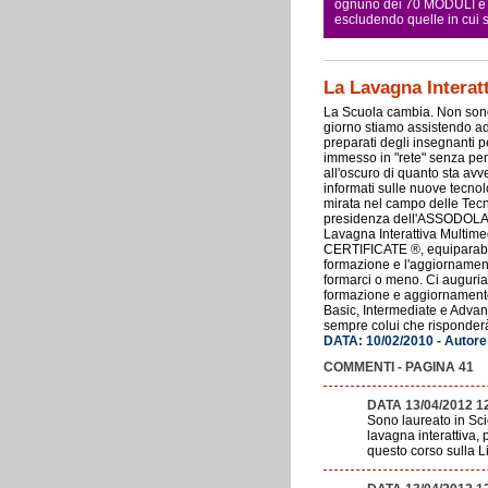
ognuno dei 70 MODULI e pe
escludendo quelle in cui
La Lavagna Interatt
La Scuola cambia. Non sono 
giorno stiamo assistendo ad 
preparati degli insegnanti p
immesso in "rete" senza pen
all'oscuro di quanto sta avv
informati sulle nuove tecno
mirata nel campo delle Tecn
presidenza dell'ASSODOLAB, 
Lavagna Interattiva Multimedi
CERTIFICATE ®, equiparabil
formazione e l'aggiornament
formarci o meno. Ci auguriam
formazione e aggiornamento 
Basic, Intermediate e Advanc
sempre colui che risponderà
DATA: 10/02/2010 - Autore
COMMENTI - PAGINA 41
DATA 13/04/2012 1
Sono laureato in Sci
lavagna interattiva,
questo corso sulla L