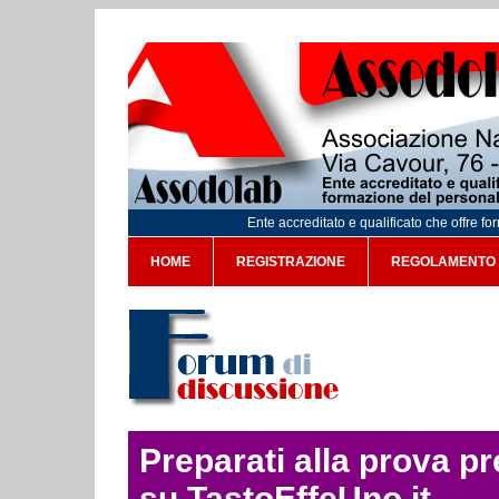
Ente accreditato e qualificato che offre f
HOME
REGISTRAZIONE
REGOLAMENTO
Preparati alla prova p
su TastoEffeUno.it