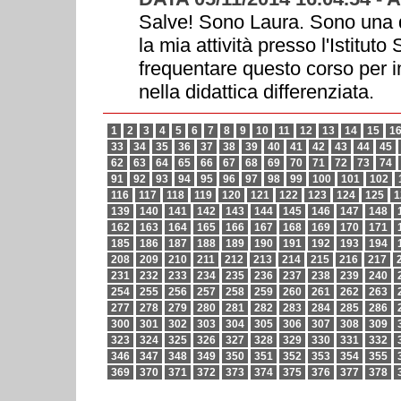
Salve! Sono Laura. Sono una do
la mia attività presso l'Istitut
frequentare questo corso per i
nella didattica differenziata.
1
2
3
4
5
6
7
8
9
10
11
12
13
14
15
1
33
34
35
36
37
38
39
40
41
42
43
44
45
62
63
64
65
66
67
68
69
70
71
72
73
74
91
92
93
94
95
96
97
98
99
100
101
102
116
117
118
119
120
121
122
123
124
125
1
139
140
141
142
143
144
145
146
147
148
162
163
164
165
166
167
168
169
170
171
185
186
187
188
189
190
191
192
193
194
208
209
210
211
212
213
214
215
216
217
231
232
233
234
235
236
237
238
239
240
254
255
256
257
258
259
260
261
262
263
277
278
279
280
281
282
283
284
285
286
300
301
302
303
304
305
306
307
308
309
323
324
325
326
327
328
329
330
331
332
346
347
348
349
350
351
352
353
354
355
369
370
371
372
373
374
375
376
377
378