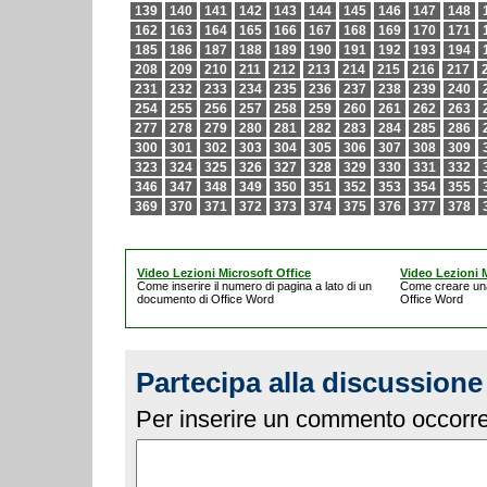
139
140
141
142
143
144
145
146
147
148
162
163
164
165
166
167
168
169
170
171
185
186
187
188
189
190
191
192
193
194
208
209
210
211
212
213
214
215
216
217
231
232
233
234
235
236
237
238
239
240
254
255
256
257
258
259
260
261
262
263
277
278
279
280
281
282
283
284
285
286
300
301
302
303
304
305
306
307
308
309
323
324
325
326
327
328
329
330
331
332
346
347
348
349
350
351
352
353
354
355
369
370
371
372
373
374
375
376
377
378
Video Lezioni Microsoft Office
Video Lezioni M
Come inserire il numero di pagina a lato di un
Come creare un
documento di Office Word
Office Word
Partecipa alla discussione
Per inserire un commento occorre 