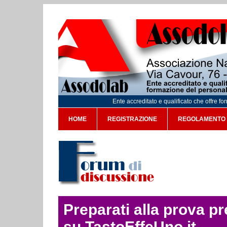
Ente accreditato e qualificato che offre f
HOME
REGISTRAZIONE
REGOLAMENTO
Preparati alla prova p
su TastoEffeUno.it