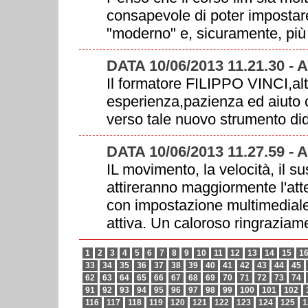
consapevole di poter impostare
"moderno" e, sicuramente, più 
DATA 10/06/2013 11.21.30 -
Il formatore FILIPPO VINCI,alt
esperienza,pazienza ed aiuto 
verso tale nuovo strumento did
DATA 10/06/2013 11.27.59 - 
IL movimento, la velocità, il s
attireranno maggiormente l'atte
con impostazione multimediale
attiva. Un caloroso ringraziame
1
2
3
4
5
6
7
8
9
10
11
12
13
14
15
1
33
34
35
36
37
38
39
40
41
42
43
44
45
62
63
64
65
66
67
68
69
70
71
72
73
74
91
92
93
94
95
96
97
98
99
100
101
102
116
117
118
119
120
121
122
123
124
125
1