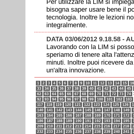
Per utilizzare la LIM si impieg
bisogna saper usare bene il p
tecnologia. Inoltre le lezioni 
integralmente.
DATA 03/06/2012 9.18.58 - 
Lavorando con la LIM si posson
speriamo di tenere alta l'atten
minuti. Inoltre puoi ricevere da
un'altra innovazione.
1
2
3
4
5
6
7
8
9
10
11
12
13
14
15
1
33
34
35
36
37
38
39
40
41
42
43
44
45
62
63
64
65
66
67
68
69
70
71
72
73
74
92
93
94
95
96
97
98
99
100
101
102
103
117
118
119
120
121
122
123
124
125
126
1
140
141
142
143
144
145
146
147
148
149
163
164
165
166
167
168
169
170
171
172
186
187
188
189
190
191
192
193
194
195
209
210
211
212
213
214
215
216
217
218
232
233
234
235
236
237
238
239
240
241