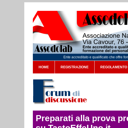
Ente accreditato e qualificato che offre f
HOME
REGISTRAZIONE
REGOLAMENTO
Preparati alla prova p
su TastoEffeUno.it