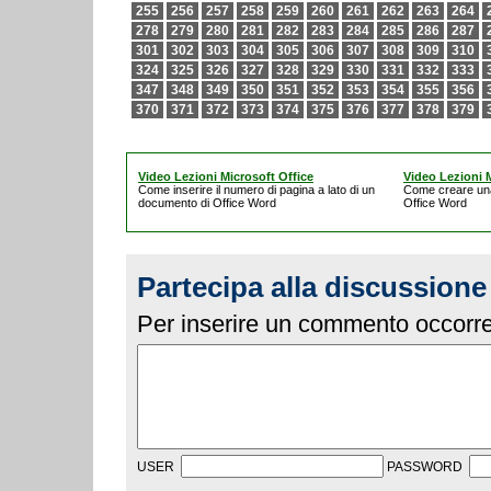
255
256
257
258
259
260
261
262
263
264
278
279
280
281
282
283
284
285
286
287
301
302
303
304
305
306
307
308
309
310
324
325
326
327
328
329
330
331
332
333
347
348
349
350
351
352
353
354
355
356
370
371
372
373
374
375
376
377
378
379
Video Lezioni Microsoft Office
Video Lezioni M
Come inserire il numero di pagina a lato di un
Come creare un
documento di Office Word
Office Word
Partecipa alla discussione
Per inserire un commento occorre 
USER
PASSWORD