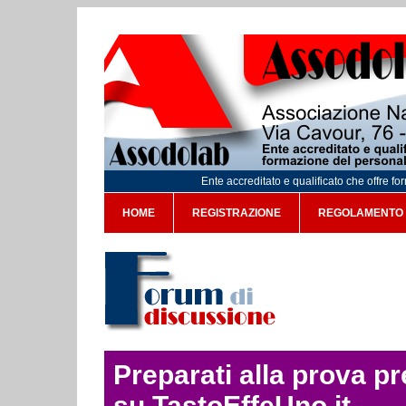
Ente accreditato e qualificato che offre f
HOME
REGISTRAZIONE
REGOLAMENTO
Preparati alla prova p
su TastoEffeUno.it