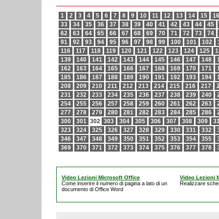
1
2
3
4
5
6
7
8
9
10
11
12
13
14
15
1
33
34
35
36
37
38
39
40
41
42
43
44
45
62
63
64
65
66
67
68
69
70
71
72
73
74
91
92
93
94
95
96
97
98
99
100
101
102
116
117
118
119
120
121
122
123
124
125
1
139
140
141
142
143
144
145
146
147
148
162
163
164
165
166
167
168
169
170
171
185
186
187
188
189
190
191
192
193
194
208
209
210
211
212
213
214
215
216
217
231
232
233
234
235
236
237
238
239
240
254
255
256
257
258
259
260
261
262
263
277
278
279
280
281
282
283
284
285
286
300
301
302
303
304
305
306
307
308
309
3
323
324
325
326
327
328
329
330
331
332
346
347
348
349
350
351
352
353
354
355
369
370
371
372
373
374
375
376
377
378
Video Lezioni Microsoft Office
Video Lezioni M
Come inserire il numero di pagina a lato di un
Realizzare schem
documento di Office Word