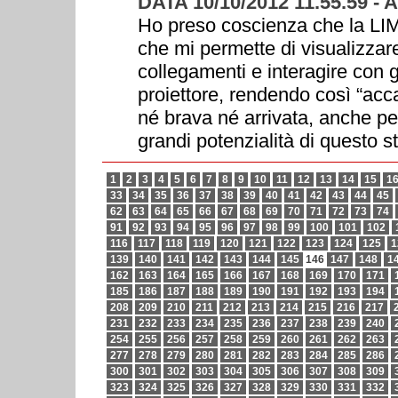
DATA 10/10/2012 11.55.59 
Ho preso coscienza che la LIM 
che mi permette di visualizzare
collegamenti e interagire con g
proiettore, rendendo così “acc
né brava né arrivata, anche pe
grandi potenzialità di questo s
1
2
3
4
5
6
7
8
9
10
11
12
13
14
15
1
33
34
35
36
37
38
39
40
41
42
43
44
45
62
63
64
65
66
67
68
69
70
71
72
73
74
91
92
93
94
95
96
97
98
99
100
101
102
116
117
118
119
120
121
122
123
124
125
1
139
140
141
142
143
144
145
146
147
148
1
162
163
164
165
166
167
168
169
170
171
185
186
187
188
189
190
191
192
193
194
208
209
210
211
212
213
214
215
216
217
231
232
233
234
235
236
237
238
239
240
254
255
256
257
258
259
260
261
262
263
277
278
279
280
281
282
283
284
285
286
300
301
302
303
304
305
306
307
308
309
323
324
325
326
327
328
329
330
331
332