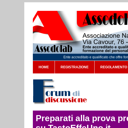
Ente accreditato e qualificato che offre f
HOME
REGISTRAZIONE
REGOLAMENTO
Preparati alla prova p
su TastoEffeUno.it