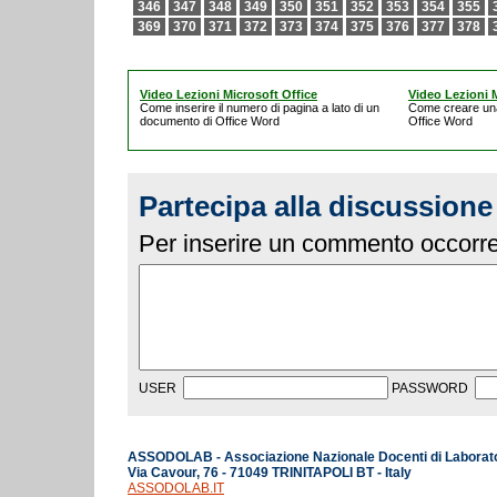
346
347
348
349
350
351
352
353
354
355
369
370
371
372
373
374
375
376
377
378
Video Lezioni Microsoft Office
Video Lezioni M
Come inserire il numero di pagina a lato di un
Come creare un
documento di Office Word
Office Word
Partecipa alla discussione
Per inserire un commento occorre 
USER
PASSWORD
ASSODOLAB - Associazione Nazionale Docenti di Laborat
Via Cavour, 76 - 71049 TRINITAPOLI BT - Italy
ASSODOLAB.IT