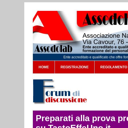
Ente accreditato e qualificato che offre f
HOME
REGISTRAZIONE
REGOLAMENTO
Preparati alla prova p
su TastoEffeUno.it