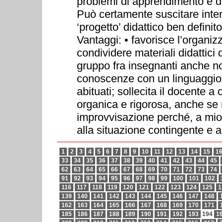
problemi di apprendimento e di
Può certamente suscitare int
‘progetto’ didattico ben defini
Vantaggi: • favorisce l’organiz
condividere materiali didattici d
gruppo fra insegnanti anche no
conoscenze con un linguaggio 
abituati; sollecita il docente a
organica e rigorosa, anche se 
improvvisazione perché, a mio 
alla situazione contingente e a
1
2
3
4
5
6
7
8
9
10
11
12
13
14
15
1
33
34
35
36
37
38
39
40
41
42
43
44
45
62
63
64
65
66
67
68
69
70
71
72
73
74
91
92
93
94
95
96
97
98
99
100
101
102
116
117
118
119
120
121
122
123
124
125
1
139
140
141
142
143
144
145
146
147
148
162
163
164
165
166
167
168
169
170
171
185
186
187
188
189
190
191
192
193
194
1