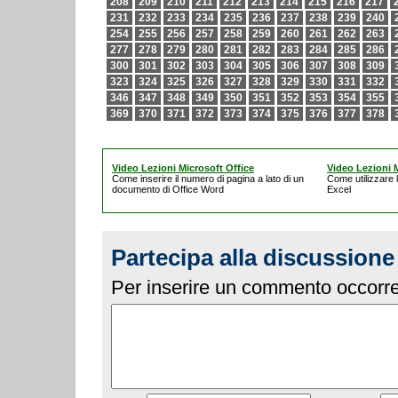
208
209
210
211
212
213
214
215
216
217
231
232
233
234
235
236
237
238
239
240
254
255
256
257
258
259
260
261
262
263
277
278
279
280
281
282
283
284
285
286
300
301
302
303
304
305
306
307
308
309
323
324
325
326
327
328
329
330
331
332
346
347
348
349
350
351
352
353
354
355
369
370
371
372
373
374
375
376
377
378
Video Lezioni Microsoft Office
Video Lezioni M
Come inserire il numero di pagina a lato di un
Come utilizzare
documento di Office Word
Excel
Partecipa alla discussione
Per inserire un commento occorre 