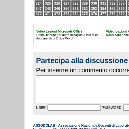
324
325
326
327
328
329
330
331
332
333
347
348
349
350
351
352
353
354
355
356
370
371
372
373
374
375
376
377
378
379
Video Lezioni Microsoft Office
Video Lezioni M
Come inserire il numero di pagina a lato di un
Realizzare schem
documento di Office Word
Partecipa alla discussione
Per inserire un commento occorre 
USER
PASSWORD
ASSODOLAB - Associazione Nazionale Docenti di Laborat