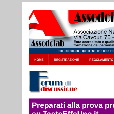
Ente accreditato e qualificato che offre f
HOME
REGISTRAZIONE
REGOLAMENTO
Preparati alla prova p
su TastoEffeUno.it