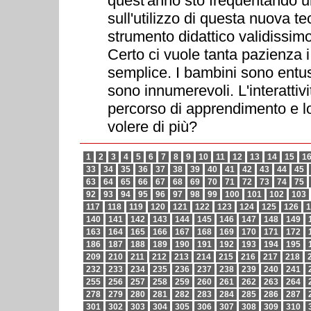
quest'anno sto frequentando un
sull'utilizzo di questa nuova 
strumento didattico validissimo,
Certo ci vuole tanta pazienza i 
semplice. I bambini sono entusi
sono innumerevoli. L'interattiv
percorso di apprendimento e lo
volere di più?
1
2
3
4
5
6
7
8
9
10
11
12
13
14
15
1
33
34
35
36
37
38
39
40
41
42
43
44
45
63
64
65
66
67
68
69
70
71
72
73
74
75
92
93
94
95
96
97
98
99
100
101
102
103
117
118
119
120
121
122
123
124
125
126
1
140
141
142
143
144
145
146
147
148
149
163
164
165
166
167
168
169
170
171
172
186
187
188
189
190
191
192
193
194
195
209
210
211
212
213
214
215
216
217
218
232
233
234
235
236
237
238
239
240
241
255
256
257
258
259
260
261
262
263
264
278
279
280
281
282
283
284
285
286
287
301
302
303
304
305
306
307
308
309
310