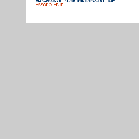
Via Cavour, 76 - 71049 TRINITAPOLI BT - Italy
ASSODOLAB.IT