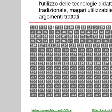
l'utilizzo delle tecnologie dida
tradizionale, magari utilizzabi
argomenti trattati.
1
2
3
4
5
6
7
8
9
10
11
12
13
14
15
16
33
34
35
36
37
38
39
40
41
42
43
44
45
62
63
64
65
66
67
68
69
70
71
72
73
74
91
92
93
94
95
96
97
98
99
100
101
102
116
117
118
119
120
121
122
123
124
125
1
139
140
141
142
143
144
145
146
147
148
162
163
164
165
166
167
168
169
170
171
185
186
187
188
189
190
191
192
193
194
208
209
210
211
212
213
214
215
216
217
231
232
233
234
235
236
237
238
239
240
254
255
256
257
258
259
260
261
262
263
277
278
279
280
281
282
283
284
285
286
300
301
302
303
304
305
306
307
308
309
323
324
325
326
327
328
329
330
331
332
346
347
348
349
350
351
352
353
354
355
369
370
371
372
373
374
375
376
377
378
Video Lezioni Microsoft Office
Video Lezioni M