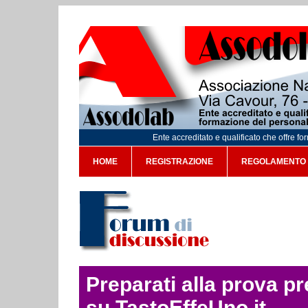
Ente accreditato e qualificato che offre f
HOME
REGISTRAZIONE
REGOLAMENTO
Preparati alla prova p
su TastoEffeUno.it