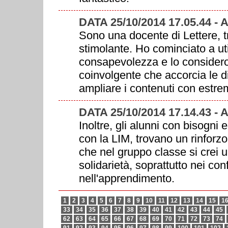
DATA 25/10/2014 17.05.44 -
Sono una docente di Lettere, t
stimolante. Ho cominciato a ut
consapevolezza e lo considero
coinvolgente che accorcia le di
ampliare i contenuti con estrem
DATA 25/10/2014 17.14.43 -
Inoltre, gli alunni con bisogni e
con la LIM, trovano un rinforzo 
che nel gruppo classe si crei u
solidarietà, soprattutto nei conf
nell'apprendimento.
1
2
3
4
5
6
7
8
9
10
11
12
13
14
15
1
33
34
35
36
37
38
39
40
41
42
43
44
45
62
63
64
65
66
67
68
69
70
71
72
73
74