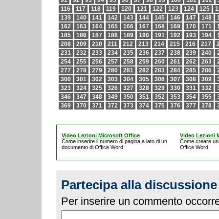
91
92
93
94
95
96
97
98
99
100
101
102
116
117
118
119
120
121
122
123
124
125
1
139
140
141
142
143
144
145
146
147
148
162
163
164
165
166
167
168
169
170
171
185
186
187
188
189
190
191
192
193
194
208
209
210
211
212
213
214
215
216
217
231
232
233
234
235
236
237
238
239
240
254
255
256
257
258
259
260
261
262
263
277
278
279
280
281
282
283
284
285
286
300
301
302
303
304
305
306
307
308
309
323
324
325
326
327
328
329
330
331
332
346
347
348
349
350
351
352
353
354
355
369
370
371
372
373
374
375
376
377
378
Video Lezioni Microsoft Office
Video Lezioni M
Come inserire il numero di pagina a lato di un
Come creare un
documento di Office Word
Office Word
Partecipa alla discussione
Per inserire un commento occorre 