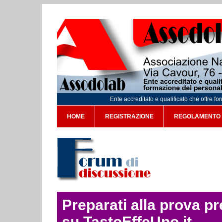
Ente accreditato e qualificato che offre f
HOME
REGISTRAZIONE
REGOLAMENTO
Preparati alla prova p
su TastoEffeUno.it