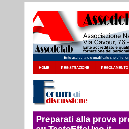
Ente accreditato e qualificato che offre f
HOME
REGISTRAZIONE
REGOLAMENTO
Preparati alla prova p
su TastoEffeUno.it