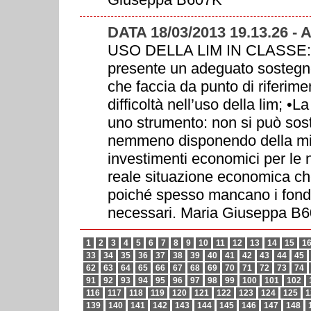
DATA 18/03/2013 19.13.26 
USO DELLA LIM IN CLASSE: 
presente un adeguato sostegno
che faccia da punto di riferim
difficoltà nell’uso della lim; •La
uno strumento: non si può sosti
nemmeno disponendo della mig
investimenti economici per le n
reale situazione economica ch
poiché spesso mancano i fondi 
necessari. Maria Giuseppa B
1
2
3
4
5
6
7
8
9
10
11
12
13
14
15
1
33
34
35
36
37
38
39
40
41
42
43
44
45
62
63
64
65
66
67
68
69
70
71
72
73
74
91
92
93
94
95
96
97
98
99
100
101
102
116
117
118
119
120
121
122
123
124
125
1
139
140
141
142
143
144
145
146
147
148