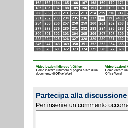
162
163
164
165
166
167
168
169
170
171
185
186
187
188
189
190
191
192
193
194
208
209
210
211
212
213
214
215
216
217
231
232
233
234
235
236
237
238
239
240
2
254
255
256
257
258
259
260
261
262
263
277
278
279
280
281
282
283
284
285
286
300
301
302
303
304
305
306
307
308
309
323
324
325
326
327
328
329
330
331
332
346
347
348
349
350
351
352
353
354
355
369
370
371
372
373
374
375
376
377
378
Video Lezioni Microsoft Office
Video Lezioni M
Come inserire il numero di pagina a lato di un
Come creare un
documento di Office Word
Office Word
Partecipa alla discussione
Per inserire un commento occorre 