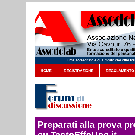
Ente accreditato e qualificato che offre f
HOME
REGISTRAZIONE
REGOLAMENTO
Preparati alla prova p
su TastoEffeUno.it