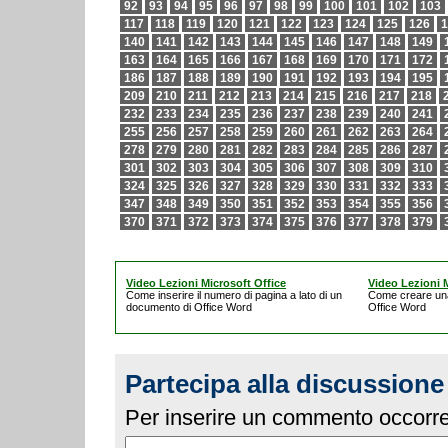
92
93
94
95
96
97
98
99
100
101
102
103
117
118
119
120
121
122
123
124
125
126
1
140
141
142
143
144
145
146
147
148
149
163
164
165
166
167
168
169
170
171
172
186
187
188
189
190
191
192
193
194
195
209
210
211
212
213
214
215
216
217
218
232
233
234
235
236
237
238
239
240
241
255
256
257
258
259
260
261
262
263
264
278
279
280
281
282
283
284
285
286
287
301
302
303
304
305
306
307
308
309
310
324
325
326
327
328
329
330
331
332
333
347
348
349
350
351
352
353
354
355
356
370
371
372
373
374
375
376
377
378
379
Video Lezioni Microsoft Office
Video Lezioni M
Come inserire il numero di pagina a lato di un
Come creare un
documento di Office Word
Office Word
Partecipa alla discussione
Per inserire un commento occorre 