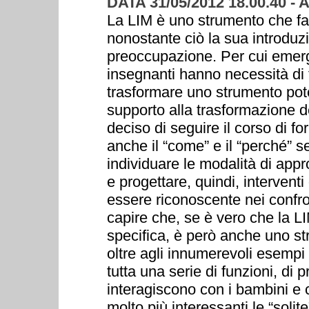
DATA 31/05/2012 18.00.40 -
La LIM è uno strumento che fa d
nonostante ciò la sua introduz
preoccupazione. Per cui emerg
insegnanti hanno necessità di 
trasformare uno strumento pot
supporto alla trasformazione de
deciso di seguire il corso di f
anche il “come” e il “perché” se
individuare le modalità di app
e progettare, quindi, interventi
essere riconoscente nei confro
capire che, se è vero che la L
specifica, è però anche uno str
oltre agli innumerevoli esempi d
tutta una serie di funzioni, di 
interagiscono con i bambini e 
molto più interessanti le “solite