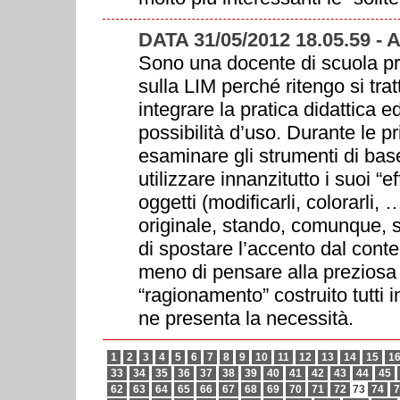
DATA 31/05/2012 18.05.59 -
Sono una docente di scuola p
sulla LIM perché ritengo si tr
integrare la pratica didattica
possibilità d’uso. Durante le p
esaminare gli strumenti di bas
utilizzare innanzitutto i suoi “ef
oggetti (modificarli, colorarli,
originale, stando, comunque, se
di spostare l’accento dal conte
meno di pensare alla preziosa po
“ragionamento” costruito tutti
ne presenta la necessità.
1
2
3
4
5
6
7
8
9
10
11
12
13
14
15
1
33
34
35
36
37
38
39
40
41
42
43
44
45
62
63
64
65
66
67
68
69
70
71
72
73
74
7