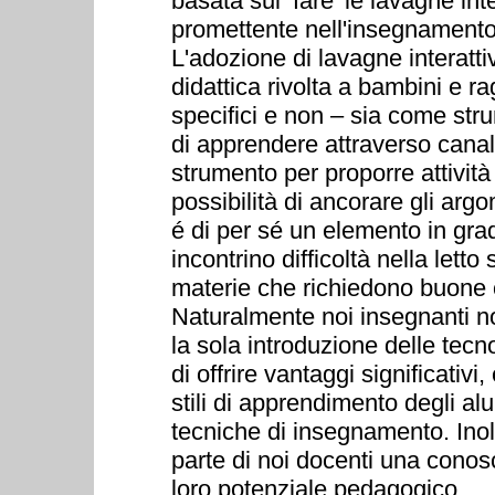
basata sul ‘fare' le lavagne in
promettente nell'insegnamento 
L'adozione di lavagne interatti
didattica rivolta a bambini e r
specifici e non – sia come str
di apprendere attraverso canali 
strumento per proporre attività
possibilità di ancorare gli arg
é di per sé un elemento in grad
incontrino difficoltà nella letto
materie che richiedono buone c
Naturalmente noi insegnanti n
la sola introduzione delle tec
di offrire vantaggi significativi
stili di apprendimento degli al
tecniche di insegnamento. Inolt
parte di noi docenti una cono
loro potenziale pedagogico … 