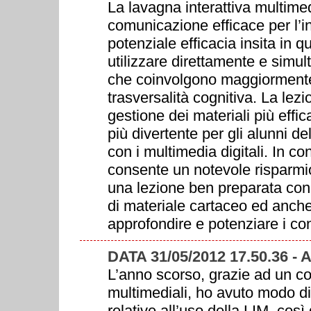
La lavagna interattiva multim
comunicazione efficace per l’i
potenziale efficacia insita in q
utilizzare direttamente e simu
che coinvolgono maggiormente il
trasversalità cognitiva. La le
gestione dei materiali più effic
più divertente per gli alunni d
con i multimedia digitali. In c
consente un notevole risparmio
una lezione ben preparata con 
di materiale cartaceo ed anch
approfondire e potenziare i con
DATA 31/05/2012 17.50.36 
L’anno scorso, grazie ad un co
multimediali, ho avuto modo d
relative all’uso della LIM, cos