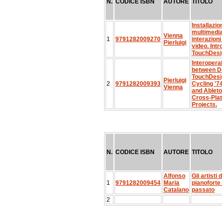
N.
CODICE ISBN
AUTORE
TITOLO
Installazio
multimedia
Vienna
1
9791282009270
interazioni
Pierluigi
video. Int
TouchDesi
Interoperab
between D
TouchDesi
Pierluigi
2
9791282009393
Cycling '
Vienna
and Ableto
Cross-Pla
Projects.
N.
CODICE ISBN
AUTORE
TITOLO
Alfonso
Gli artisti 
1
9791282009454
Maria
pianoforte
Catalano
passato
2