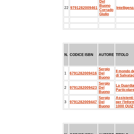
Del
Buono
22
9791282009461
Intelligenz
Corrado
Giulio
N.
CODICE ISBN
AUTORE
TITOLO
Sergio
Il mondo d
1
6791282009416
Del
di Salvatag
Buono
Sergio
La Guardi
2
9791282009423
Del
Particolar
Buono
Sergio
Assistenti
3
9791282009447
Del
per l'Infor
Buono
1000 QUIZ