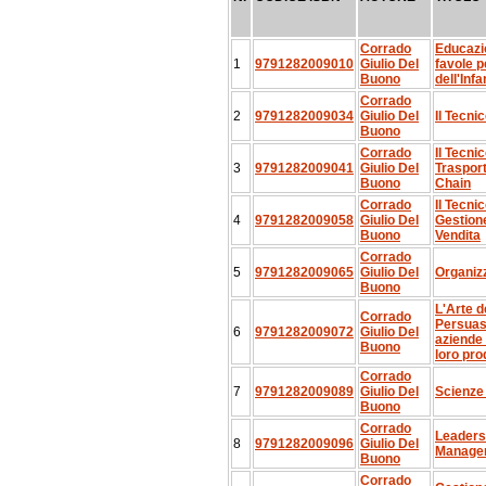
Corrado
Educazi
1
9791282009010
Giulio Del
favole p
Buono
dell'Infa
Corrado
2
9791282009034
Giulio Del
Il Tecni
Buono
Corrado
Il Tecnic
3
9791282009041
Giulio Del
Traspor
Buono
Chain
Corrado
Il Tecnic
4
9791282009058
Giulio Del
Gestion
Buono
Vendita
Corrado
5
9791282009065
Giulio Del
Organiz
Buono
L'Arte d
Corrado
Persuas
6
9791282009072
Giulio Del
aziende 
Buono
loro pro
Corrado
7
9791282009089
Giulio Del
Scienze 
Buono
Corrado
Leaders
8
9791282009096
Giulio Del
Manage
Buono
Corrado