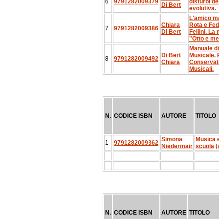
6
9791282009379
disturbi de
Di Bert
evolutiva.
L'amico m
Chiara
Rota e Fed
7
9791282009386
Di Bert
Fellini. La
"Otto e me
Manuale di
Di Bert
Musicale.
8
9791282009492
Chiara
Conservator
Musicali.
N.
CODICE ISBN
AUTORE
TITOLO
Simona
Musica e
1
9791282009362
Niedermair
scuola
N.
CODICE ISBN
AUTORE
TITOLO