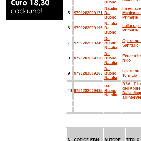
difficoltà
Buono
Natalia
Insegname
5
9791282009171
Del
Musica ne
Buono
Primarie
Natalia
Italiano pe
6
9791282009195
Del
Primaria
Buono
Del
Operatore
7
9791282009249
Buono
Sanitario
Natalia
Del
Educatrice
8
9791282009256
Buono
Nido
Natalia
Del
Operatore
9
9791282009263
Buono
Termale
Natalia
DSA
-
Dist
Del
dell'Appr
10
9791282009485
Buono
Dalla diag
Natalia
all'interve
N.
CODICE ISBN
AUTORE
TITOLO