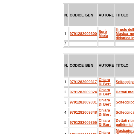
N.
CODICE ISBN
AUTORE
TITOLO
Il ruolo del
Sgrò
1
9791282009300
Musica ne
Maria
didattica i
2
N.
CODICE ISBN
AUTORE
TITOLO
Chiara
1
9791282009317
Solfeggi pa
Di Bert
Chiara
2
9791282009324
Dettati mel
Di Bert
Chiara
3
9791282009331
Solfeggi po
Di Bert
Chiara
4
9791282009348
Solfeggi ca
Di Bert
Chiara
Dettati rit
5
9791282009355
Di Bert
poliritmici
Musicotera
Chiara