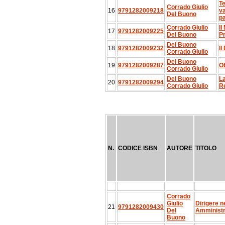
Te
Corrado Giulio
16
9791282009218
va
Del Buono
pa
Corrado Giulio
Il
17
9791282009225
Del Buono
Pr
Del Buono
18
9791282009232
Il
Corrado Giulio
Del Buono
19
9791282009287
Ob
Corrado Giulio
Del Buono
La
20
9791282009294
Corrado Giulio
Re
N.
CODICE ISBN
AUTORE
TITOLO
Corrado
Giulio
Dirigere n
21
9791282009430
Del
Amministr
Buono