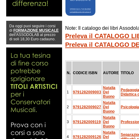
Da oggi puoi seguire i corsi
Note: Il catalogo dei libri Assod
di
FORMAZIONE MUSICALE
dell'ASSODOLAB al prezzo
Preleva il CATALOGO L
di soli 18,30 Euro cadauno.
Preleva il CATALOGO 
N.
CODICE ISBN
AUTORE
TITOLO
Natalia
Pedagogia
1
9791282009003
Del
Didattica 
Buono
Natalia
2
9791282009027
Del
Psicologi
Buono
Natalia
3
9791282009119
Del
Professio
Buono
Natalia
Separazion
4
9791282009126
Del