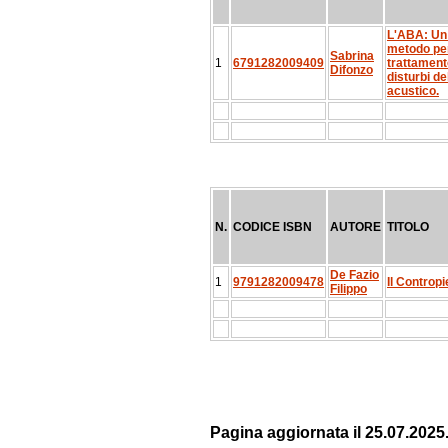
L'ABA: Un 
metodo per
Sabrina
1
6791282009409
trattament
Difonzo
disturbi de
acustico.
N.
CODICE ISBN
AUTORE
TITOLO
De Fazio
1
9791282009478
Il Contropi
Filippo
Pagina aggiornata il 25.07.2025