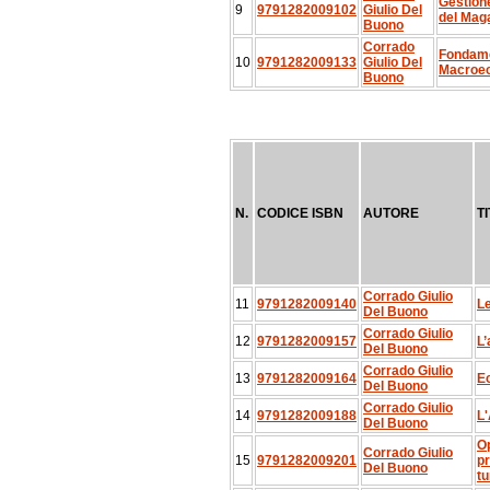
Gestione
9
9791282009102
Giulio Del
del Mag
Buono
Corrado
Fondame
10
9791282009133
Giulio Del
Macroe
Buono
N.
CODICE ISBN
AUTORE
T
Corrado Giulio
11
9791282009140
Le
Del Buono
Corrado Giulio
12
9791282009157
L’
Del Buono
Corrado Giulio
13
9791282009164
Ec
Del Buono
Corrado Giulio
14
9791282009188
L'
Del Buono
Op
Corrado Giulio
15
9791282009201
p
Del Buono
tu