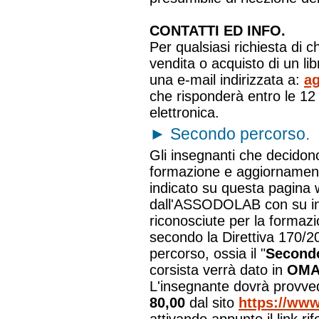
CONTATTI ED INFO.
Per qualsiasi richiesta di c
vendita o acquisto di un l
una e-mail indirizzata a:
ag
che risponderà entro le 12 
elettronica.
►
Secondo percorso.
Gli insegnanti che decidono
formazione e aggiornamento"
indicato su questa pagina 
dall'ASSODOLAB con su in
riconosciute per la formazi
secondo la Direttiva 170/2
percorso, ossia il "
Second
corsista verrà dato in
OMA
L'insegnante dovrà provve
80,00
dal sito
https://www