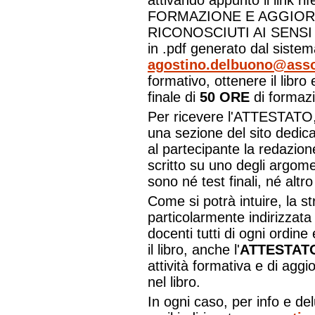
attivando appunto il link r
FORMAZIONE E AGGIOR
RICONOSCIUTI AI SENSI D
in .pdf generato dal siste
agostino.delbuono@asso
formativo, ottenere il libro e
finale di
50 ORE
di formaz
Per ricevere l'ATTESTATO, 
una sezione del sito dedic
al partecipante la redazion
scritto su uno degli argomen
sono né test finali, né alt
Come si potrà intuire, la st
particolarmente indirizzata
docenti tutti di ogni ordin
il libro, anche l'
ATTESTAT
attività formativa e di agg
nel libro.
In ogni caso, per info e del