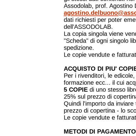
Assodolab, prof. Agostino D
agostino.delbuono@asso
dati richiesti per poter eme
dell’ASSODOLAB.
La copia singola viene vend
"Scheda" di ogni singolo l
spedizione.
Le copie vendute e fatturat
ACQUISTO DI PIU' CO
Per i rivenditori, le edicole,
formazione ecc... il cui ac
5 COPIE
di uno stesso libr
25% sul prezzo di copertin
Quindi l'importo da inviare 
prezzo di copertina - lo sc
Le copie vendute e fatturat
METODI DI PAGAMENTO