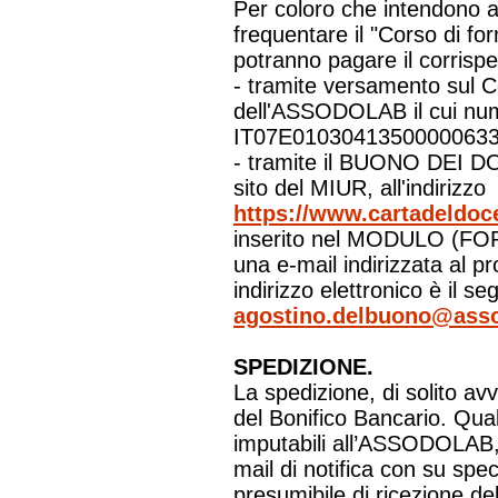
Per coloro che intendono a
frequentare il "Corso di f
potranno pagare il corrispe
- tramite versamento sul 
dell'ASSODOLAB il cui nu
IT07E01030413500000633
- tramite il BUONO DEI DO
sito del MIUR, all'indirizzo
https://www.cartadeldoce
inserito nel MODULO (FOR
una e-mail indirizzata al pr
indirizzo elettronico è il se
agostino.delbuono@asso
SPEDIZIONE.
La spedizione, di solito av
del Bonifico Bancario. Qua
imputabili all’ASSODOLAB, v
mail di notifica con su spec
presumibile di ricezione del