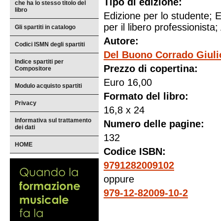
Tipo di edizione:
che ha lo stesso titolo del
libro
Edizione per lo studente; E
per il libero professionista; 
Gli spartiti in catalogo
Autore:
Codici ISMN degli spartiti
Del Buono Corrado Giuli
Indice spartiti per
Prezzo di copertina:
Compositore
Euro 16,00
Modulo acquisto spartiti
Formato del libro:
Privacy
16,8 x 24
Informativa sul trattamento
Numero delle pagine:
dei dati
132
HOME
Codice ISBN:
9791282009102
oppure
979-12-82009-10-2