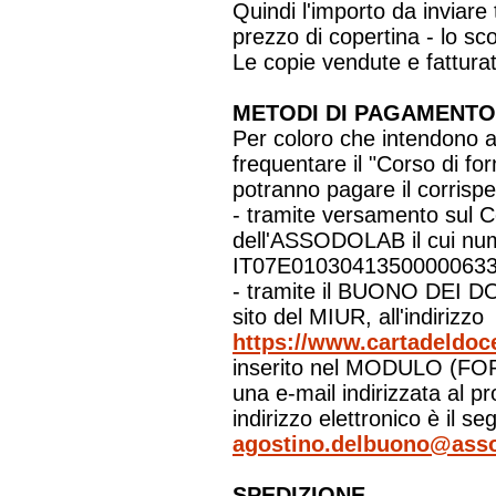
Quindi l'importo da inviare 
prezzo di copertina - lo sc
Le copie vendute e fatturat
METODI DI PAGAMENTO
Per coloro che intendono a
frequentare il "Corso di f
potranno pagare il corrispe
- tramite versamento sul 
dell'ASSODOLAB il cui nu
IT07E01030413500000633
- tramite il BUONO DEI DO
sito del MIUR, all'indirizzo
https://www.cartadeldoce
inserito nel MODULO (FOR
una e-mail indirizzata al pr
indirizzo elettronico è il se
agostino.delbuono@asso
SPEDIZIONE.