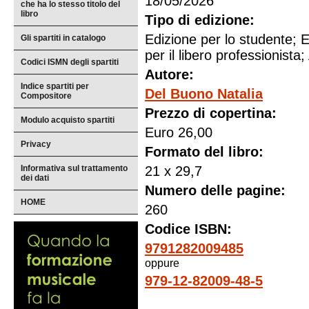
18/05/2026
che ha lo stesso titolo del
libro
Tipo di edizione:
Edizione per lo studente; E
Gli spartiti in catalogo
per il libero professionista; 
Codici ISMN degli spartiti
Autore:
Indice spartiti per
Del Buono Natalia
Compositore
Prezzo di copertina:
Modulo acquisto spartiti
Euro 26,00
Privacy
Formato del libro:
Informativa sul trattamento
21 x 29,7
dei dati
Numero delle pagine:
HOME
260
Codice ISBN:
9791282009485
oppure
979-12-82009-48-5