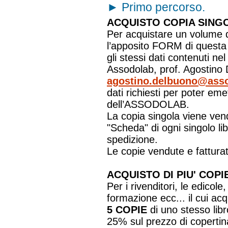
►
Primo percorso.
ACQUISTO COPIA SINGO
Per acquistare un volume de
l’apposito FORM di questa
gli stessi dati contenuti n
Assodolab, prof. Agostino D
agostino.delbuono@asso
dati richiesti per poter eme
dell’ASSODOLAB.
La copia singola viene vend
"Scheda" di ogni singolo l
spedizione.
Le copie vendute e fatturat
ACQUISTO DI PIU' CO
Per i rivenditori, le edicole,
formazione ecc... il cui ac
5 COPIE
di uno stesso libr
25% sul prezzo di copertin