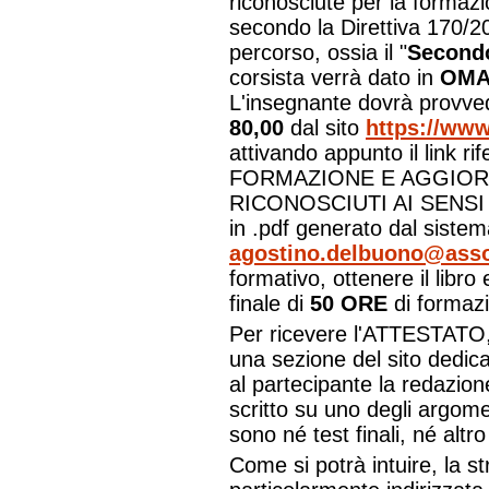
riconosciute per la formazi
secondo la Direttiva 170/2
percorso, ossia il "
Second
corsista verrà dato in
OMA
L'insegnante dovrà provve
80,00
dal sito
https://www
attivando appunto il link r
FORMAZIONE E AGGIOR
RICONOSCIUTI AI SENSI D
in .pdf generato dal siste
agostino.delbuono@asso
formativo, ottenere il libro e
finale di
50 ORE
di formaz
Per ricevere l'ATTESTATO, 
una sezione del sito dedic
al partecipante la redazion
scritto su uno degli argomen
sono né test finali, né alt
Come si potrà intuire, la st