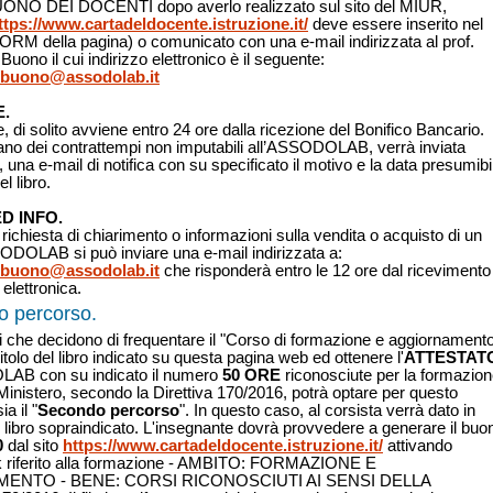
 BUONO DEI DOCENTI dopo averlo realizzato sul sito del MIUR,
ttps://www.cartadeldocente.istruzione.it/
deve essere inserito nel
 della pagina) o comunicato con una e-mail indirizzata al prof.
Buono il cui indirizzo elettronico è il seguente:
lbuono@assodolab.it
E.
, di solito avviene entro 24 ore dalla ricezione del Bonifico Bancario.
ano dei contrattempi non imputabili all’ASSODOLAB, verrà inviata
, una e-mail di notifica con su specificato il motivo e la data presumibi
el libro.
D INFO.
 richiesta di chiarimento o informazioni sulla vendita o acquisto di un
SODOLAB si può inviare una e-mail indirizzata a:
lbuono@assodolab.it
che risponderà entro le 12 ore dal ricevimento
 elettronica.
 percorso.
i che decidono di frequentare il "Corso di formazione e aggiornament
itolo del libro indicato su questa pagina web ed ottenere l'
ATTESTAT
LAB con su indicato il numero
50 ORE
riconosciute per la formazio
Ministero, secondo la Direttiva 170/2016, potrà optare per questo
a il "
Secondo percorso
". In questo caso, al corsista verrà dato in
l libro sopraindicato. L'insegnante dovrà provvedere a generare il buo
0
dal sito
https://www.cartadeldocente.istruzione.it/
attivando
ink riferito alla formazione - AMBITO: FORMAZIONE E
ENTO - BENE: CORSI RICONOSCIUTI AI SENSI DELLA