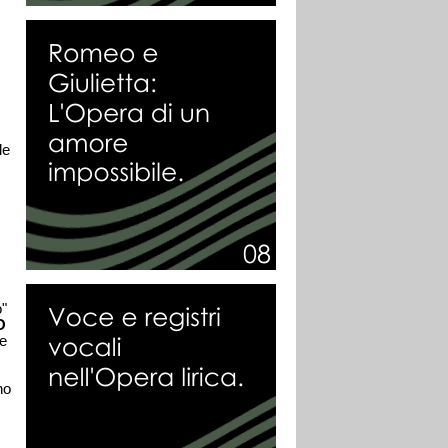
le
o"
O
ne
no