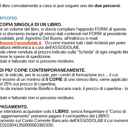
 il libro comodamente a casa si può seguire uno dei
due percorsi
.
ercorso.
COPIA SINGOLA DI UN LIBRO.
e un volume del libro, si dovrà compilare l’apposito FORM di questa
 si dovranno inviare gli stessi dati contenuti nel FORM al presidente
odolab, prof. Agostino Del Buono, all'indirizzo e-mail:
lbuono@assodolab.it
. Occorre inserire tutti i dati richiesti per poter
Fattura elettronica a cura dell’ASSODOLAB.
ola viene venduta al prezzo indicato sulla "Scheda" di ogni singolo lib
ese le spese di spedizione.
ute e fatturate non si possono restituire.
DI PIU' COPIE CONTEMPORANEAMENTE.
ori, le edicole, per le scuole, per i centri di formazione ecc... il cui
e essere di un minimo di
5 COPIE
di uno stesso libro, viene applicato
l 25% sul prezzo di copertina.
to da inviare tramite Bonifico Bancario sarà: il prezzo di copertina - lo
ute e fatturate non si possono restituire.
 PAGAMENTO.
e intendono acquistare solo il
LIBRO
, senza frequentare il "Corso di
 aggiornamento" potranno pagare il corrispettivo del LIBRO:
rsamento sul Conto Corrente Bancario dell'ASSODOLAB il cui numero
7E0103041350000063382335;