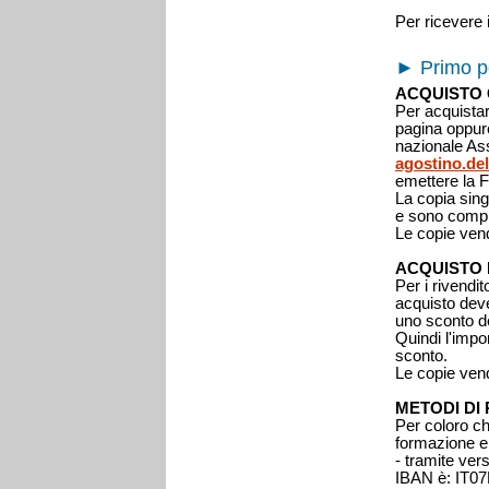
Per ricevere
►
Primo p
ACQUISTO 
Per acquistar
pagina oppure
nazionale Ass
agostino.de
emettere la 
La copia sing
e sono compr
Le copie vend
ACQUISTO 
Per i rivendit
acquisto dev
uno sconto de
Quindi l'impor
sconto.
Le copie vend
METODI DI
Per coloro ch
formazione e
- tramite ve
IBAN è: IT0