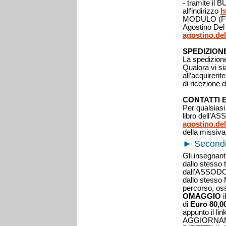
- tramite il
all'indirizzo
h
MODULO (FORM
Agostino Del 
agostino.de
SPEDIZION
La spedizione
Qualora vi si
all’acquirente
di ricezione d
CONTATTI E
Per qualsiasi
libro dell’AS
agostino.de
della missiva
►
Secondo
Gli insegnant
dallo stesso t
dall'ASSODO
dallo stesso 
percorso, ossi
OMAGGIO
i
di
Euro 80,0
appunto il l
AGGIORNAM