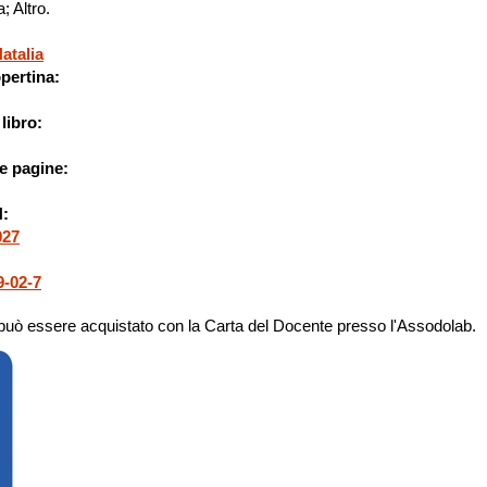
; Altro.
atalia
pertina:
libro:
e pagine:
N:
027
9-02-7
 può essere acquistato con la Carta del Docente presso l'Assodolab.