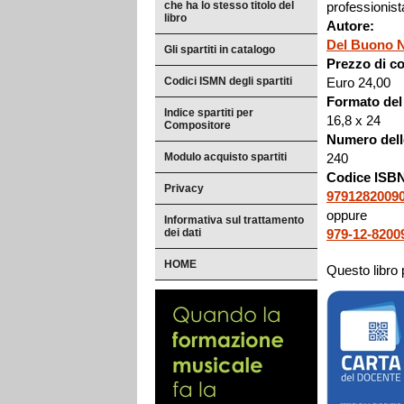
che ha lo stesso titolo del
professionista
libro
Autore:
Del Buono N
Gli spartiti in catalogo
Prezzo di co
Codici ISMN degli spartiti
Euro 24,00
Formato del 
Indice spartiti per
16,8 x 24
Compositore
Numero dell
Modulo acquisto spartiti
240
Codice ISB
Privacy
9791282009
oppure
Informativa sul trattamento
dei dati
979-12-8200
HOME
Questo libro