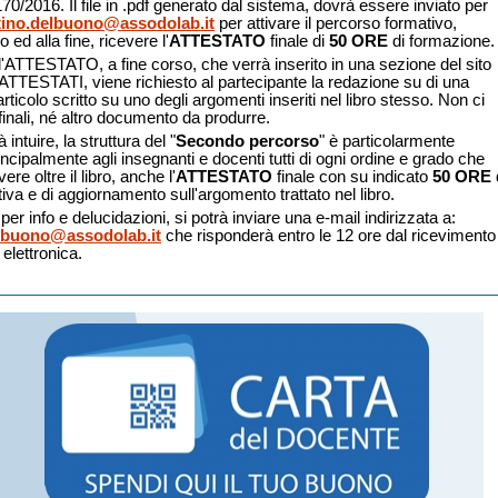
/2016. Il file in .pdf generato dal sistema, dovrà essere inviato per
tino.delbuono@assodolab.it
per attivare il percorso formativo,
ro ed alla fine, ricevere l'
ATTESTATO
finale di
50 ORE
di formazione.
l'ATTESTATO, a fine corso, che verrà inserito in una sezione del sito
 ATTESTATI, viene richiesto al partecipante la redazione su di una
rticolo scritto su uno degli argomenti inseriti nel libro stesso. Non ci
finali, né altro documento da produrre.
intuire, la struttura del "
Secondo percorso
" è particolarmente
incipalmente agli insegnanti e docenti tutti di ogni ordine e grado che
re oltre il libro, anche l'
ATTESTATO
finale con su indicato
50 ORE
tiva e di aggiornamento sull'argomento trattato nel libro.
per info e delucidazioni, si potrà inviare una e-mail indirizzata a:
lbuono@assodolab.it
che risponderà entro le 12 ore dal ricevimento
 elettronica.