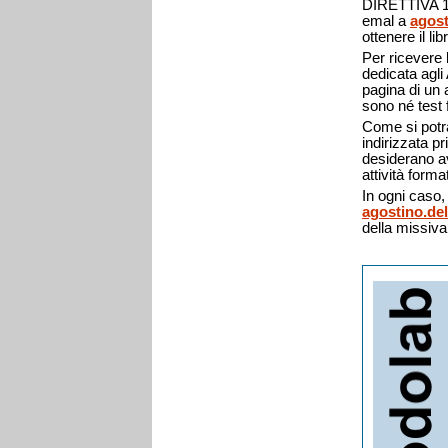
DIRETTIVA 170
emal a
agos
ottenere il lib
Per ricevere 
dedicata agli
pagina di un a
sono né test 
Come si potrà 
indirizzata pr
desiderano ave
attività forma
In ogni caso, 
agostino.de
della missiva