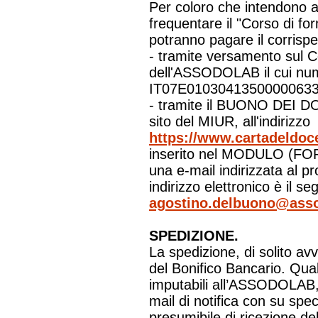
Per coloro che intendono a
frequentare il "Corso di f
potranno pagare il corrispe
- tramite versamento sul 
dell'ASSODOLAB il cui nu
IT07E01030413500000633
- tramite il BUONO DEI DO
sito del MIUR, all'indirizzo
https://www.cartadeldoce
inserito nel MODULO (FOR
una e-mail indirizzata al pr
indirizzo elettronico è il se
agostino.delbuono@asso
SPEDIZIONE.
La spedizione, di solito av
del Bonifico Bancario. Qua
imputabili all’ASSODOLAB, v
mail di notifica con su spec
presumibile di ricezione del