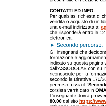
CONTATTI ED INFO.
Per qualsiasi richiesta di c
vendita o acquisto di un l
una e-mail indirizzata a:
ag
che risponderà entro le 12 
elettronica.
►
Secondo percorso.
Gli insegnanti che decidono
formazione e aggiornamento"
indicato su questa pagina 
dall'ASSODOLAB con su in
riconosciute per la formazi
secondo la Direttiva 170/2
percorso, ossia il "
Second
corsista verrà dato in
OMA
L'insegnante dovrà provve
80,00
dal sito
https://www