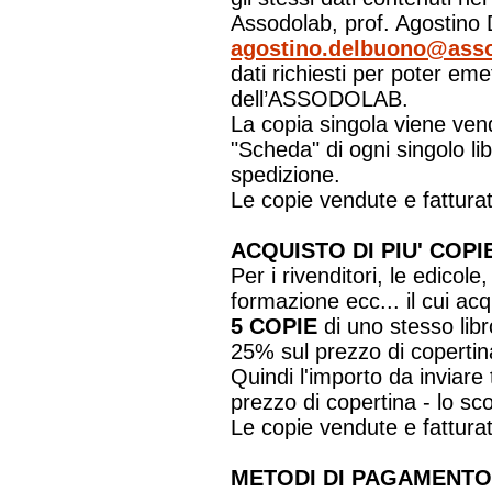
Assodolab, prof. Agostino D
agostino.delbuono@asso
dati richiesti per poter eme
dell’ASSODOLAB.
La copia singola viene vend
"Scheda" di ogni singolo l
spedizione.
Le copie vendute e fatturat
ACQUISTO DI PIU' CO
Per i rivenditori, le edicole,
formazione ecc... il cui ac
5 COPIE
di uno stesso libr
25% sul prezzo di copertin
Quindi l'importo da inviare 
prezzo di copertina - lo sc
Le copie vendute e fatturat
METODI DI PAGAMENTO