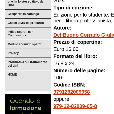
2024
che ha lo stesso titolo del
libro
Tipo di edizione:
Edizione per lo studente; E
Gli spartiti in catalogo
per il libero professionista; 
Codici ISMN degli spartiti
Autore:
Indice spartiti per
Del Buono Corrado Giuli
Compositore
Prezzo di copertina:
Modulo acquisto spartiti
Euro 16,00
Privacy
Formato del libro:
Informativa sul trattamento
16,8 x 24
dei dati
Numero delle pagine:
HOME
100
Codice ISBN:
9791282009058
oppure
979-12-82009-05-8