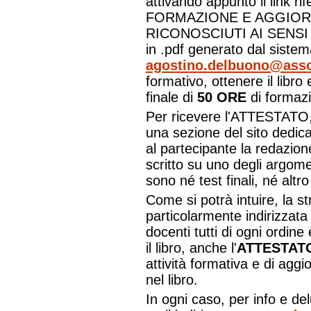
attivando appunto il link r
FORMAZIONE E AGGIOR
RICONOSCIUTI AI SENSI D
in .pdf generato dal siste
agostino.delbuono@asso
formativo, ottenere il libro e
finale di
50 ORE
di formaz
Per ricevere l'ATTESTATO, 
una sezione del sito dedic
al partecipante la redazion
scritto su uno degli argomen
sono né test finali, né alt
Come si potrà intuire, la st
particolarmente indirizzata
docenti tutti di ogni ordin
il libro, anche l'
ATTESTAT
attività formativa e di agg
nel libro.
In ogni caso, per info e del