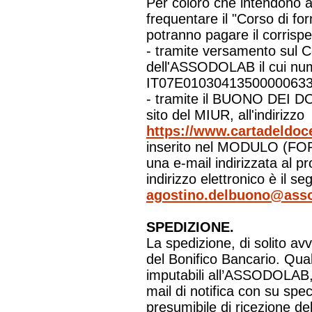
Per coloro che intendono a
frequentare il "Corso di f
potranno pagare il corrispe
- tramite versamento sul 
dell'ASSODOLAB il cui nu
IT07E01030413500000633
- tramite il BUONO DEI DO
sito del MIUR, all'indirizzo
https://www.cartadeldoce
inserito nel MODULO (FOR
una e-mail indirizzata al pr
indirizzo elettronico è il se
agostino.delbuono@asso
SPEDIZIONE.
La spedizione, di solito av
del Bonifico Bancario. Qua
imputabili all’ASSODOLAB, v
mail di notifica con su spec
presumibile di ricezione del