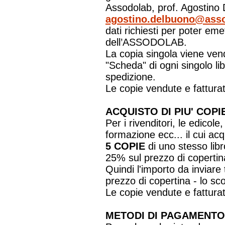
Assodolab, prof. Agostino D
agostino.delbuono@asso
dati richiesti per poter eme
dell’ASSODOLAB.
La copia singola viene vend
"Scheda" di ogni singolo l
spedizione.
Le copie vendute e fatturat
ACQUISTO DI PIU' CO
Per i rivenditori, le edicole,
formazione ecc... il cui ac
5 COPIE
di uno stesso libr
25% sul prezzo di copertin
Quindi l'importo da inviare 
prezzo di copertina - lo sc
Le copie vendute e fatturat
METODI DI PAGAMENTO