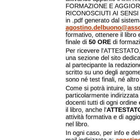
FORMAZIONE E AGGIOR
RICONOSCIUTI AI SENSI D
in .pdf generato dal siste
agostino.delbuono@asso
formativo, ottenere il libro e
finale di
50 ORE
di formaz
Per ricevere l'ATTESTATO, 
una sezione del sito dedic
al partecipante la redazion
scritto su uno degli argomen
sono né test finali, né alt
Come si potrà intuire, la st
particolarmente indirizzata
docenti tutti di ogni ordin
il libro, anche l'
ATTESTAT
attività formativa e di agg
nel libro.
In ogni caso, per info e del