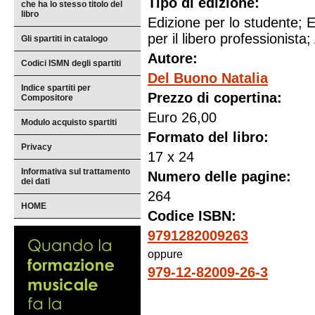
Tipo di edizione:
che ha lo stesso titolo del
libro
Edizione per lo studente; E
per il libero professionista; 
Gli spartiti in catalogo
Autore:
Codici ISMN degli spartiti
Del Buono Natalia
Indice spartiti per
Prezzo di copertina:
Compositore
Euro 26,00
Modulo acquisto spartiti
Formato del libro:
Privacy
17 x 24
Informativa sul trattamento
Numero delle pagine:
dei dati
264
HOME
Codice ISBN:
9791282009263
oppure
979-12-82009-26-3