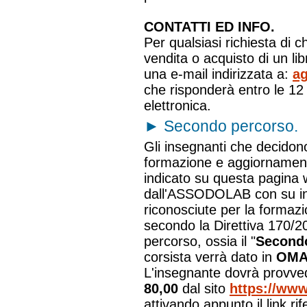
CONTATTI ED INFO.
Per qualsiasi richiesta di c
vendita o acquisto di un l
una e-mail indirizzata a:
ag
che risponderà entro le 12 
elettronica.
►
Secondo percorso.
Gli insegnanti che decidono
formazione e aggiornamento"
indicato su questa pagina 
dall'ASSODOLAB con su in
riconosciute per la formazi
secondo la Direttiva 170/2
percorso, ossia il "
Second
corsista verrà dato in
OMA
L'insegnante dovrà provve
80,00
dal sito
https://www
attivando appunto il link r