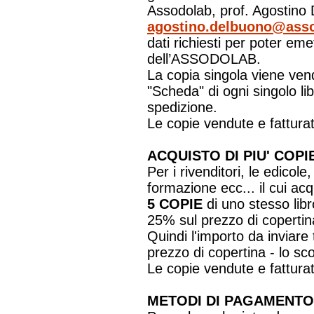
Assodolab, prof. Agostino D
agostino.delbuono@asso
dati richiesti per poter eme
dell’ASSODOLAB.
La copia singola viene vend
"Scheda" di ogni singolo l
spedizione.
Le copie vendute e fatturat
ACQUISTO DI PIU' CO
Per i rivenditori, le edicole,
formazione ecc... il cui ac
5 COPIE
di uno stesso libr
25% sul prezzo di copertin
Quindi l'importo da inviare 
prezzo di copertina - lo sc
Le copie vendute e fatturat
METODI DI PAGAMENTO