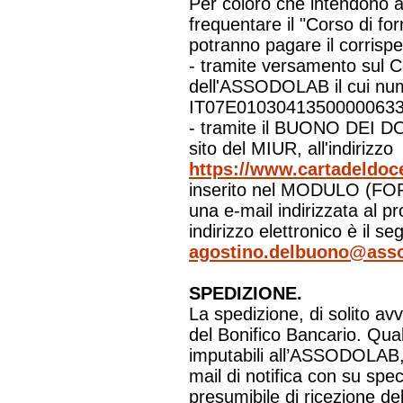
Per coloro che intendono a
frequentare il "Corso di f
potranno pagare il corrispe
- tramite versamento sul 
dell'ASSODOLAB il cui nu
IT07E01030413500000633
- tramite il BUONO DEI DO
sito del MIUR, all'indirizzo
https://www.cartadeldoce
inserito nel MODULO (FOR
una e-mail indirizzata al pr
indirizzo elettronico è il se
agostino.delbuono@asso
SPEDIZIONE.
La spedizione, di solito av
del Bonifico Bancario. Qua
imputabili all’ASSODOLAB, v
mail di notifica con su spec
presumibile di ricezione del