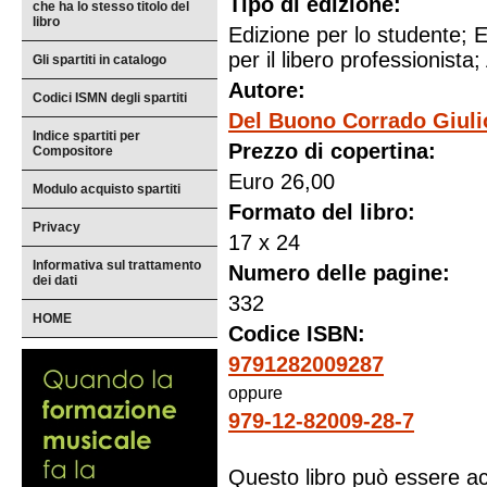
Tipo di edizione:
che ha lo stesso titolo del
libro
Edizione per lo studente; E
per il libero professionista; 
Gli spartiti in catalogo
Autore:
Codici ISMN degli spartiti
Del Buono Corrado Giuli
Indice spartiti per
Prezzo di copertina:
Compositore
Euro 26,00
Modulo acquisto spartiti
Formato del libro:
Privacy
17 x 24
Informativa sul trattamento
Numero delle pagine:
dei dati
332
HOME
Codice ISBN:
9791282009287
oppure
979-12-82009-28-7
Questo libro può essere ac