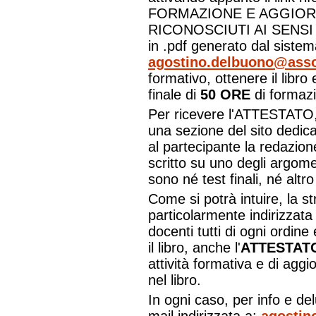
FORMAZIONE E AGGIOR
RICONOSCIUTI AI SENSI D
in .pdf generato dal siste
agostino.delbuono@asso
formativo, ottenere il libro e
finale di
50 ORE
di formaz
Per ricevere l'ATTESTATO, 
una sezione del sito dedic
al partecipante la redazion
scritto su uno degli argomen
sono né test finali, né alt
Come si potrà intuire, la st
particolarmente indirizzata
docenti tutti di ogni ordin
il libro, anche l'
ATTESTAT
attività formativa e di agg
nel libro.
In ogni caso, per info e del