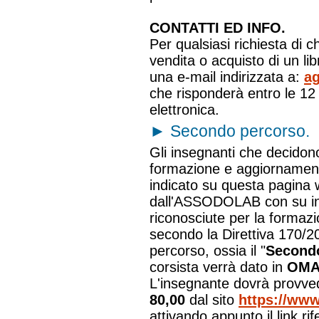
CONTATTI ED INFO.
Per qualsiasi richiesta di c
vendita o acquisto di un l
una e-mail indirizzata a:
ag
che risponderà entro le 12 
elettronica.
►
Secondo percorso.
Gli insegnanti che decidono
formazione e aggiornamento"
indicato su questa pagina 
dall'ASSODOLAB con su in
riconosciute per la formazi
secondo la Direttiva 170/2
percorso, ossia il "
Second
corsista verrà dato in
OMA
L'insegnante dovrà provve
80,00
dal sito
https://www
attivando appunto il link r