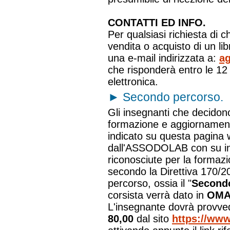
CONTATTI ED INFO.
Per qualsiasi richiesta di c
vendita o acquisto di un l
una e-mail indirizzata a:
ag
che risponderà entro le 12 
elettronica.
►
Secondo percorso.
Gli insegnanti che decidono
formazione e aggiornamento"
indicato su questa pagina 
dall'ASSODOLAB con su in
riconosciute per la formazi
secondo la Direttiva 170/2
percorso, ossia il "
Second
corsista verrà dato in
OMA
L'insegnante dovrà provve
80,00
dal sito
https://www