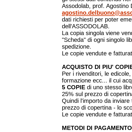
Assodolab, prof. Agostino D
agostino.delbuono@asso
dati richiesti per poter eme
dell’ASSODOLAB.
La copia singola viene vend
"Scheda" di ogni singolo l
spedizione.
Le copie vendute e fatturat
ACQUISTO DI PIU' CO
Per i rivenditori, le edicole,
formazione ecc... il cui ac
5 COPIE
di uno stesso libr
25% sul prezzo di copertin
Quindi l'importo da inviare 
prezzo di copertina - lo sc
Le copie vendute e fatturat
METODI DI PAGAMENTO