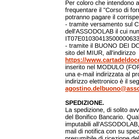
Per coloro che intendono a
frequentare il "Corso di f
potranno pagare il corrispe
- tramite versamento sul 
dell'ASSODOLAB il cui nu
IT07E01030413500000633
- tramite il BUONO DEI DO
sito del MIUR, all'indirizzo
https://www.cartadeldoce
inserito nel MODULO (FOR
una e-mail indirizzata al pr
indirizzo elettronico è il se
agostino.delbuono@asso
SPEDIZIONE.
La spedizione, di solito av
del Bonifico Bancario. Qua
imputabili all’ASSODOLAB, v
mail di notifica con su spec
presumibile di ricezione del