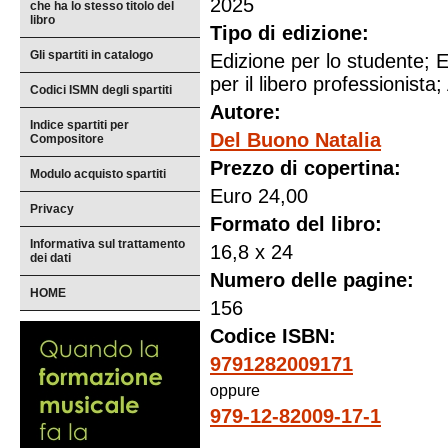
2025
che ha lo stesso titolo del
libro
Tipo di edizione:
Gli spartiti in catalogo
Edizione per lo studente; E
per il libero professionista; 
Codici ISMN degli spartiti
Autore:
Indice spartiti per
Del Buono Natalia
Compositore
Prezzo di copertina:
Modulo acquisto spartiti
Euro 24,00
Privacy
Formato del libro:
Informativa sul trattamento
16,8 x 24
dei dati
Numero delle pagine:
HOME
156
Codice ISBN:
9791282009171
oppure
979-12-82009-17-1