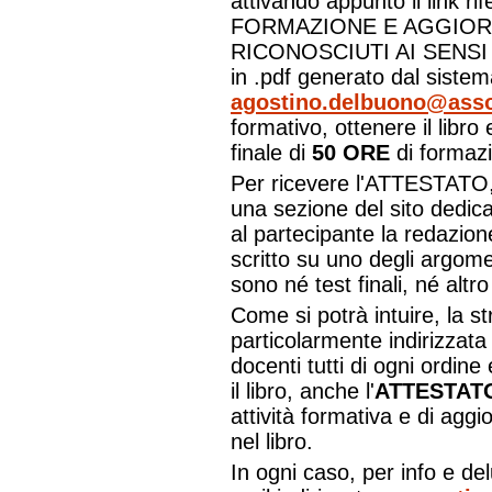
attivando appunto il link r
FORMAZIONE E AGGIOR
RICONOSCIUTI AI SENSI D
in .pdf generato dal siste
agostino.delbuono@asso
formativo, ottenere il libro e
finale di
50 ORE
di formaz
Per ricevere l'ATTESTATO, 
una sezione del sito dedic
al partecipante la redazion
scritto su uno degli argomen
sono né test finali, né alt
Come si potrà intuire, la st
particolarmente indirizzata
docenti tutti di ogni ordin
il libro, anche l'
ATTESTAT
attività formativa e di agg
nel libro.
In ogni caso, per info e del