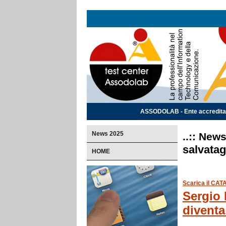
ASSODOLAB - Ente accreditato e
News 2025
..:: New
salvatag
HOME
Scarica il CAT
Sergio 
diventa