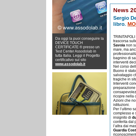
News 20
Sergio De
libro.
MO
TRINITAPOLI .
Da oggi la puoi conseguire la
trascorsa sul
DEVICE TOUCH
Savoia
non sar
CERTIFICATE ® presso un
mare, ma anch
Test Center Assodolab in
professionalit
tutta Italia. Leggi il Progetto
bagnino di sal
certificativo sul sito
interventi dec
www.assodolab.it
Nel corso del
Buono è stato
salvataggio 
tragiche in si
Interventi co
preparazione 
consapevolez
ricopre nella
Azioni che no
istituzioni.
Per l’ultimo s
complesso e s
insignito di
du
conferita dal 
l’altra dai ma
Guardia Costi
riconosciment