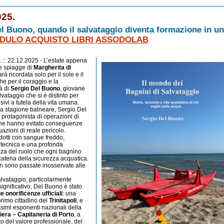
25.
l Buono, quando il salvataggio diventa formazione in un
DULO ACQUISTO LIBRI ASSODOLAB
.:: 22.12.2025 - L’estate appena
le spiagge di
Margherita di
à ricordata solo per il sole e il
e per il coraggio e la
à di
Sergio Del Buono
, giovane
vataggio che si è distinto per
isivi a tutela della vita umana.
la stagione balneare, Sergio Del
 protagonista di operazioni di
che hanno evitato conseguenze
tuazioni di reale pericolo.
ndotti con sangue freddo,
tecnica e una profonda
za del ruolo che ogni bagnino
 catena della sicurezza acquatica.
n sono passate inosservate alle
alvataggio, particolarmente
ignificativo, Del Buono è stato
e onorificenze ufficiali
: una
primo cittadino del
Trinitapoli
, e
ssimi esponenti nazionali della
era – Capitaneria di Porto
, a
o del valore professionale, del