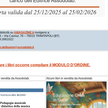
bblicità su
AMAGAZINE.it
rivolgersi a:
 Via Cavour, 76 – 76015 TRINITAPOLI (BT)
39.2661022
o.delbuono@assodolab.it
are i libri occorre compilare il MODULO D'ORDINE.
in vendita da Assodolab.
Alcuni libri in vendita da Assodolab.