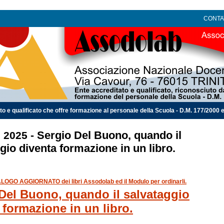
CONTA
 qualificato che offre formazione al personale della Scuola - D.M. 177/2000 e 
Sergio Del Buono, quando il
s 2025 -
gio diventa formazione in un libro.
ALOGO AGGIORNATO dei libri Assodolab ed il Modulo per ordinarli.
Del Buono, quando il salvataggio
 formazione in un libro.