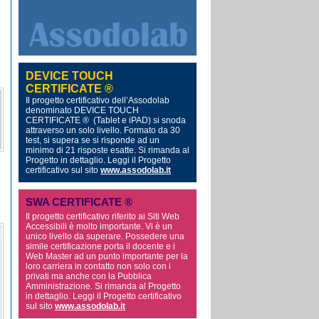
DEVICE TOUCH
CERTIFICATE ®
Il progetto certificativo dell’Assodolab
denominato DEVICE TOUCH
CERTIFICATE ® (Tablet e iPAD) si snoda
attraverso un solo livello. Formato da 30
test, si supera se si risponde ad un
minimo di 21 risposte esatte. Si rimanda al
Progetto in dettaglio.
Leggi il Progetto
certificativo sul sito
www.assodolab.it
SWA CERTIFICATE ®
Il progetto certificativo riferito ai Siti Web
Accessibili è molto importante. Vi è un
unico livello da superare. Possedere una
simile certificazione porta il docente e i
Web Master ad un punto importante per la
loro carriera in contatto non solo con i
privati ma anche con la Pubblica
Amministrazione. Si rimanda al Progetto
in dettaglio. Leggi il Progetto certificativo
sul sito
www.assodolab.it