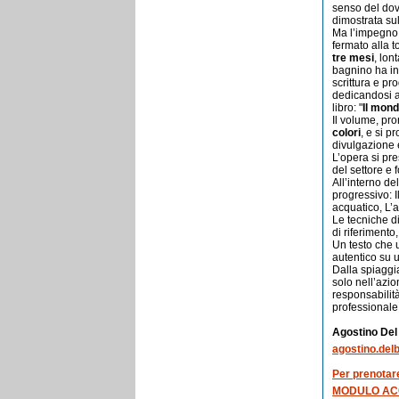
senso del dove
dimostrata su
Ma l’impegno 
fermato alla t
tre mesi
, lon
bagnino ha in
scrittura e pr
dedicandosi a
libro: "
Il mond
Il volume, pr
colori
, e si 
divulgazione 
L’opera si pr
del settore e 
All’interno d
progressivo: 
acquatico, L’a
Le tecniche d
di riferimento
Un testo che 
autentico su 
Dalla spiaggia
solo nell’azi
responsabilit
professionale 
Agostino De
agostino.del
Per prenotare
MODULO AC