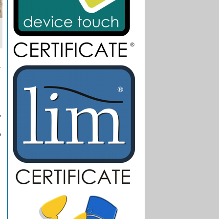
a
,
o