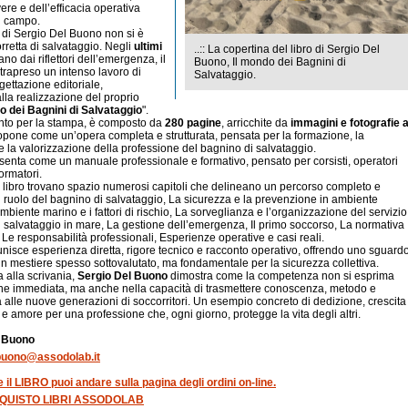
re e dell’efficacia operativa
l campo.
di Sergio Del Buono non si è
orretta di salvataggio. Negli
ultimi
..:: La copertina del libro di Sergio Del
tano dai riflettori dell’emergenza, il
Buono, Il mondo dei Bagnini di
trapreso un intenso lavoro di
Salvataggio.
ogettazione editoriale,
lla realizzazione del proprio
o dei Bagnini di Salvataggio
".
onto per la stampa, è composto da
280 pagine
, arricchite da
immagini e fotografie 
propone come un’opera completa e strutturata, pensata per la formazione, la
e la valorizzazione della professione del bagnino di salvataggio.
esenta come un manuale professionale e formativo, pensato per corsisti, operatori
formatori.
el libro trovano spazio numerosi capitoli che delineano un percorso completo e
Il ruolo del bagnino di salvataggio, La sicurezza e la prevenzione in ambiente
mbiente marino e i fattori di rischio, La sorveglianza e l’organizzazione del servizio
i salvataggio in mare, La gestione dell’emergenza, Il primo soccorso, La normativa
, Le responsabilità professionali, Esperienze operative e casi reali.
unisce esperienza diretta, rigore tecnico e racconto operativo, offrendo uno sguard
un mestiere spesso sottovalutato, ma fondamentale per la sicurezza collettiva.
 alla scrivania,
Sergio Del Buono
dimostra come la competenza non si esprima
one immediata, ma anche nella capacità di trasmettere conoscenza, metodo e
à alle nuove generazioni di soccorritori. Un esempio concreto di dedizione, crescita
e amore per una professione che, ogni giorno, protegge la vita degli altri.
l Buono
buono@assodolab.it
 il LIBRO puoi andare sulla pagina degli ordini on-line.
QUISTO LIBRI ASSODOLAB