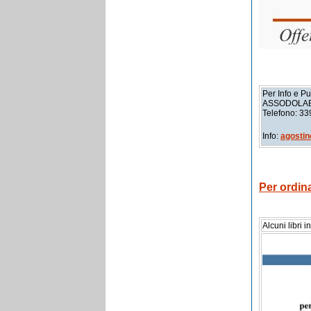
Per Info e Pu
ASSODOLAB –
Telefono: 3
Info:
agostin
Per ordin
Alcuni libri 