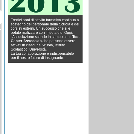
Tredici anni di attività formativa continua a
sostegno del personale della Scuola e dei
corsisti esterni. Un successo che si è
potuto realizzare con il tuo aiuto. Oggi,
l'Associazione scende in campo con i
Test
Center Assodolab
che possono essere
attivati in ciascuna Scuola, Istituto
Scolastico, Università.
La tua collaborazione è indispensabile
per il nostro futuro di insegnante.