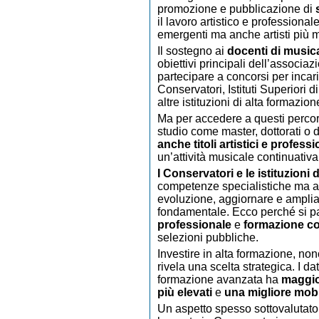
promozione e pubblicazione di
il lavoro artistico e professional
emergenti ma anche artisti più m
Il sostegno ai
docenti di music
obiettivi principali dell’associaz
partecipare a concorsi per inca
Conservatori, Istituti Superiori 
altre istituzioni di alta formazione
Ma per accedere a questi percors
studio come master, dottorati o 
anche titoli artistici e profess
un’attività musicale continuativa 
I Conservatori e le istituzioni
competenze specialistiche ma anc
evoluzione, aggiornare e ampliar
fondamentale. Ecco perché si p
professionale
e
formazione c
selezioni pubbliche.
Investire in alta formazione, nono
rivela una scelta strategica. I d
formazione avanzata ha
maggio
più elevati
e
una migliore mobi
Un aspetto spesso sottovalutato,