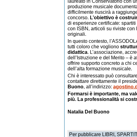
laureato in Conservatorio con u
produzione musicale documentata 
difficilmente riuscirà a raggiung
concorso.
L’obiettivo è costru
di esperienze certificate: spartit
con ISBN, articoli su riviste con
originali.
In questo contesto, l’ASSODOLA
tutti coloro che vogliono
struttur
didattica
. L’associazione, accre
dell’Istruzione e del Merito – è
offrire supporto concreto a chi 
dell’alta formazione musicale.
Chi è interessato può consultare 
contattare direttamente il presi
Buono
, all’indirizzo:
agostino.
Formarsi è importante, ma valo
più. La professionalità si cos
Natalia Del Buono
Per pubblicare LIBRI, SPART