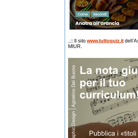
..:: Il sito
www.tuttoquiz.it
dell'A
MIUR.