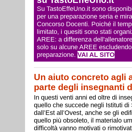
Su TastoEffeUno.it sono disponibili 
per una preparazione seria e mira
Concorso Docenti. Poiché il temp
limitato, i quesiti sono stati org
AREE: a differenza dell'allenatore
solo su alcune AREE escludendo q
preparazione.
VAI AL SITO
Un aiuto concreto agli 
parte degli insegnanti d
In questi venti anni ed oltre di ins
quello che succede negli Istituti d
dall’Est all’Ovest, anche se gli ed
quello più obsoleto, il materialo u
difficoltà vanno motivati o rimotivat