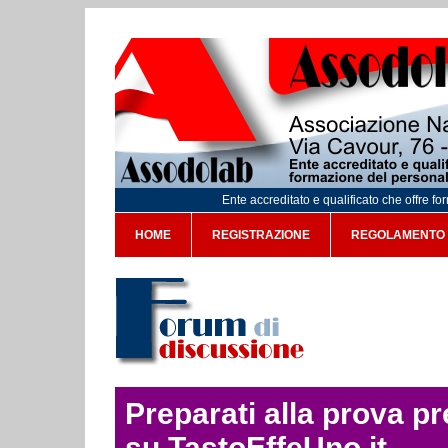
Ente accreditato e qualificato che offre f
HOME
REGISTRAZIONE
REGOLAMENTO
Preparati alla prova p
su TastoEffeUno.it