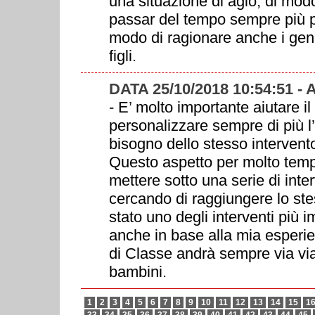
una situazione di agio, di mod
passar del tempo sempre più p
modo di ragionare anche i geni
figli.
DATA 25/10/2018 10:54:51 -
- E’ molto importante aiutare
personalizzare sempre di più l’i
bisogno dello stesso interven
Questo aspetto per molto temp
mettere sotto una serie di inte
cercando di raggiungere lo ste
stato uno degli interventi più 
anche in base alla mia esperien
di Classe andrà sempre via via
bambini.
1
2
3
4
5
6
7
8
9
10
11
12
13
14
15
1