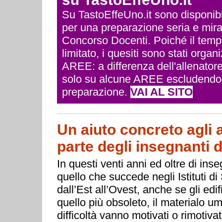
Su TastoEffeUno.it sono disponibili 
per una preparazione seria e mira
Concorso Docenti. Poiché il temp
limitato, i quesiti sono stati org
AREE: a differenza dell'allenatore
solo su alcune AREE escludendo q
preparazione.
VAI AL SITO
Un aiuto concreto agli 
parte degli insegnanti d
In questi venti anni ed oltre di ins
quello che succede negli Istituti d
dall’Est all’Ovest, anche se gli ed
quello più obsoleto, il materialo u
difficoltà vanno motivati o rimotivat