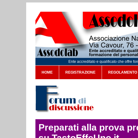
Ente accreditato e qualificato che offre f
HOME
REGISTRAZIONE
REGOLAMENTO
Preparati alla prova p
su TastoEffeUno.it