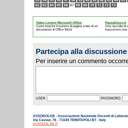
33
34
35
36
37
38
39
40
41
42
43
44
45
62
63
64
65
66
67
68
69
70
71
72
73
Video Lezioni Microsoft Office
PausaGioco.it
Come inserire il numero di pagina a lato di un
Una raccolta di o
documento di Office Word
trascorrere una
Partecipa alla discussione
Per inserire un commento occorre 
USER
PASSWORD
ASSODOLAB - Associazione Nazionale Docenti di Laborat
Via Cavour, 76 - 71049 TRINITAPOLI BT - Italy
ASSODOLAB.IT