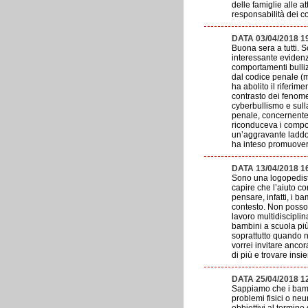
delle famiglie alle 
responsabilità dei c
DATA 03/04/2018 
Buona sera a tutti. 
interessante evidenz
comportamenti bullizz
dal codice penale (m
ha abolito il riferim
contrasto dei fenome
cyberbullismo e sulla
penale, concernente 
riconduceva i compor
un’aggravante laddove
ha inteso promuover
DATA 13/04/2018 1
Sono una logopedist
capire che l’aiuto c
pensare, infatti, i 
contesto. Non posso 
lavoro multidiscipli
bambini a scuola più
soprattutto quando n
vorrei invitare anco
di più e trovare insi
DATA 25/04/2018 1
Sappiamo che i bamb
problemi fisici o neu