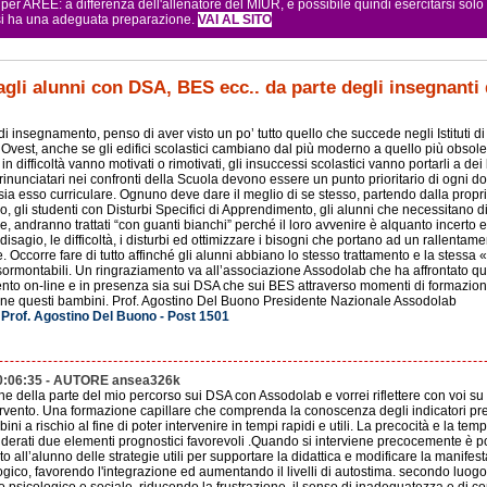
r AREE: a differenza dell'allenatore del MIUR, è possibile quindi esercitarsi sol
 si ha una adeguata preparazione.
VAI AL SITO
agli alunni con DSA, BES ecc.. da parte degli insegnanti
 di insegnamento, penso di aver visto un po’ tutto quello che succede negli Istituti d
l’Ovest, anche se gli edifici scolastici cambiano dal più moderno a quello più obsole
n difficoltà vanno motivati o rimotivati, gli insuccessi scolastici vanno portarli a dei b
inunciatari nei confronti della Scuola devono essere un punto prioritario di ogni d
 sia esso curriculare. Ognuno deve dare il meglio di se stesso, partendo dalla propr
o, gli studenti con Disturbi Specifici di Apprendimento, gli alunni che necessitano 
e, andranno trattati “con guanti bianchi” perché il loro avvenire è alquanto incerto e
 disagio, le difficoltà, i disturbi ed ottimizzare i bisogni che portano ad un rallent
e. Occorre fare di tutto affinché gli alunni abbiano lo stesso trattamento e la stessa
sormontabili. Un ringraziamento va all’associazione Assodolab che ha affrontato que
nto on-line e in presenza sia sui DSA che sui BES attraverso momenti di formazion
ione questi bambini. Prof. Agostino Del Buono Presidente Nazionale Assodolab
 Prof. Agostino Del Buono - Post 1501
0:06:35 - AUTORE ansea326k
ne della parte del mio percorso sui DSA con Assodolab e vorrei riflettere con voi su
tervento. Una formazione capillare che comprenda la conoscenza degli indicatori p
ni a rischio al fine di poter intervenire in tempi rapidi e utili. La precocità e la temp
iderati due elementi prognostici favorevoli .Quando si interviene precocemente è pos
to all’alunno delle strategie utili per supportare la didattica e modificare la manifes
logico, favorendo l'integrazione ed aumentando il livelli di autostima. secondo luog