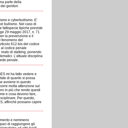
na parte della
dei genitori.
lismo e cyberbullismo. E’
el bullismo. Nel caso di
 fattispecie tipiche previste
Legge 29 maggio 2017, n. 71
per la prevenzione e il
ul fenomeno del
articolo 612-bis del codice
a al codice penale
 reato di stalking, ponendo
lematici. L’attuale disciplina
sede penale.
ES mi ha fatto vedere e
rtate di quanto si possa
one avviene in questo
porre molta attenzione sul
oro in più che rende questi
come e cosa devono fare,
sciplinare. Per questo,
ES, affinché possano capire
ndimento e nemmeno
apaci di raggiungere gli