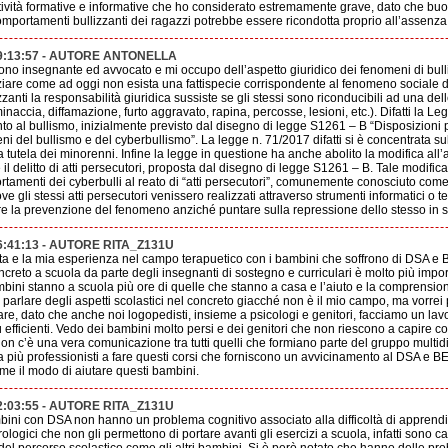
attività formative e informative che ho considerato estremamente grave, dato che buo
omportamenti bullizzanti dei ragazzi potrebbe essere ricondotta proprio all’assenza 
19:13:57 - AUTORE ANTONELLA
Sono insegnante ed avvocato e mi occupo dell’aspetto giuridico dei fenomeni di bul
iare come ad oggi non esista una fattispecie corrispondente al fenomeno sociale d
anti la responsabilità giuridica sussiste se gli stessi sono riconducibili ad una delle
inaccia, diffamazione, furto aggravato, rapina, percosse, lesioni, etc.). Difatti la 
ento al bullismo, inizialmente previsto dal disegno di legge S1261 – B “Disposizioni 
ni del bullismo e del cyberbullismo”. La legge n. 71/2017 difatti si è concentrata s
 tutela dei minorenni. Infine la legge in questione ha anche abolito la modifica all’
il delitto di atti persecutori, proposta dal disegno di legge S1261 – B. Tale modific
tamenti dei cyberbulli al reato di “atti persecutori”, comunemente conosciuto come
 gli stessi atti persecutori venissero realizzati attraverso strumenti informatici o te
e la prevenzione del fenomeno anziché puntare sulla repressione dello stesso in 
6:41:13 - AUTORE RITA_Z131U
a e la mia esperienza nel campo terapuetico con i bambini che soffrono di DSA e B
oncreto a scuola da parte degli insegnanti di sostegno e curriculari è molto più impo
bambini stanno a scuola più ore di quelle che stanno a casa e l’aiuto e la comprensi
parlare degli aspetti scolastici nel concreto giacché non è il mio campo, ma vorrei 
nare, dato che anche noi logopedisti, insieme a psicologi e genitori, facciamo un lav
 efficienti. Vedo dei bambini molto persi e dei genitori che non riescono a capire 
on c’è una vera comunicazione tra tutti quelli che formiano parte del gruppo multidi
ra più professionisti a fare questi corsi che forniscono un avvicinamento al DSA e B
eme il modo di aiutare questi bambini.
2:03:55 - AUTORE RITA_Z131U
ini con DSA non hanno un problema cognitivo associato alla difficoltà di appre
rologici che non gli permettono di portare avanti gli esercizi a scuola, infatti sono c