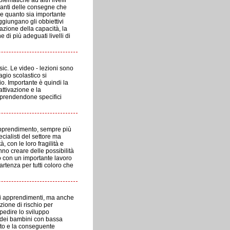
ematiche ad altri livelli
avanti delle consegne che
are quanto sia importante
ggiungano gli obbiettivi
azione della capacità, la
di più adeguati livelli di
ic. Le video - lezioni sono
agio scolastico si
io. Importante è quindi la
attivazione e la
omprendendone specifici
 Apprendimento, sempre più
cialisti del settore ma
 con le loro fragilità e
no creare delle possibilità
lo con un importante lavoro
artenza per tutti coloro che
li apprendimenti, ma anche
zione di rischio per
mpedire lo sviluppo
e dei bambini con bassa
nto e la conseguente