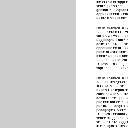
incapacità di raggiun
sente spesso ripeter
genitori e insegnan
apprendimenti scolas
recare a scuola diven
DATA 30/05/2018 
Buona sera a tutti. A
sui DSA di Assodolab
raggiungere l’obietti
delle acquisizioni s
opportuno ed utile d
punto di vista clinic
manifestare nell’ambi
Apprendimento” colloc
Dislessia,Disortograf
vogliano dare a quest
DATA 12/06/2018 
Sono un’insegnante d
filosofia, storia, sc
ruolo su sostegno pr
consapevolezza circa 
dovuta porre il prob
può non notare come g
prestazioni degli all
pedagogica. Saper in
Didattico Personali
venire maggiormente i
scuola si trova oggi
in consiglio di clas