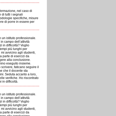
ffermazione, nel caso di
di tutti i segnali
etodologie specifiche, misure
ere di porre in essere per
un istituto professionale.
in campo dell’attività
i in difficoltà? Voglio
 Tempi più lunghi per
mi avvicino agli studenti,
 parte di esercizi da
ngere alla conclusione.
mino eseguito insieme.
scrivere, faticano seguire il
ne che il docente sta
ni. Seduta accanto a loro,
le verifiche. Ho riscontrato
 in difficoltà.
un istituto professionale.
in campo dell’attività
i in difficoltà? Voglio
 Tempi più lunghi per
mi avvicino agli studenti,
 parte di esercizi da