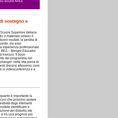
o su alcune AREE
 di sostegno e
i Scuola Superiore italiana.
to, il materialo umano è
uoni risultati, la perdita di
ocente, sia esso
ia esperienza professionale.
di BES – Bisogni Educativi
d insicuro. Il buon
amento del programma nel
 «change» nella vita piena di
sti discorsi attraverso corsi
e in videoconferenza e a
 quanto è importante la
recoci che possono aiutare
estività degli interventi
sibile identificare e
tazione del disturbo dal
o si ha una prognosi più