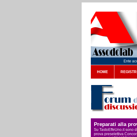
Ente acc
HOME
REGISTR
Preparati alla pr
Su TastoEffeUno.it sono di
prova preselettiva Concors