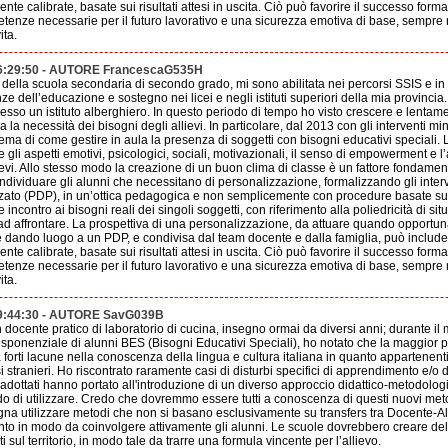
e calibrate, basate sui risultati attesi in uscita. Ciò può favorire il successo format
etenze necessarie per il futuro lavorativo e una sicurezza emotiva di base, sempre n
ita.
16:29:50 - AUTORE FrancescaG535H
ella scuola secondaria di secondo grado, mi sono abilitata nei percorsi SSIS e in
ienze dell’educazione e sostegno nei licei e negli istituti superiori della mia provinci
esso un istituto alberghiero. In questo periodo di tempo ho visto crescere e lentam
la necessità dei bisogni degli allievi. In particolare, dal 2013 con gli interventi mini
lema di come gestire in aula la presenza di soggetti con bisogni educativi speciali.
li aspetti emotivi, psicologici, sociali, motivazionali, il senso di empowerment e l’
ievi. Allo stesso modo la creazione di un buon clima di classe è un fattore fondamenta
dividuare gli alunni che necessitano di personalizzazione, formalizzando gli interve
zzato (PDP), in un’ottica pedagogica e non semplicemente con procedure basate sul
ncontro ai bisogni reali dei singoli soggetti, con riferimento alla poliedricità di si
 ad affrontare. La prospettiva di una personalizzazione, da attuare quando opportun
se dando luogo a un PDP, e condivisa dal team docente e dalla famiglia, può includer
e calibrate, basate sui risultati attesi in uscita. Ciò può favorire il successo format
etenze necessarie per il futuro lavorativo e una sicurezza emotiva di base, sempre n
ita.
19:44:30 - AUTORE SavG039B
un docente pratico di laboratorio di cucina, insegno ormai da diversi anni; durante i
ponenziale di alunni BES (Bisogni Educativi Speciali), ho notato che la maggior pa
da forti lacune nella conoscenza della lingua e cultura italiana in quanto appartenent
stranieri. Ho riscontrato raramente casi di disturbi specifici di apprendimento e/o dis
adottati hanno portato all'introduzione di un diverso approccio didattico-metodolog
ado di utilizzare. Credo che dovremmo essere tutti a conoscenza di questi nuovi me
ogna utilizzare metodi che non si basano esclusivamente su transfers tra Docente-A
to in modo da coinvolgere attivamente gli alunni. Le scuole dovrebbero creare delle
i sul territorio, in modo tale da trarre una formula vincente per l’allievo.