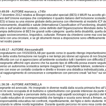
o psicologico e sociale, riducendo la frustrazione, il senso di inadeguatezza e di
0:49:09 - AUTORE marusca_c745r
 27 dicembre 2012 relativa ai Bisogni educativi speciali (BES) il MIUR ha accolto gl
aesi dell’Unione europea che completano il quadro italiano dell’inclusione scolastica
BES) si basa su una visione globale della persona con riferimento al modello ICF de
nzionamento, disabilità e salute (International Classification of Functioning, disabil
ento e sull’analisi del contesto, come definito dall’Organizzazione Mondiale della 
mpia definizione di BES tre grandi sotto-categorie: quella della disabilità; quella dei
aggio socioeconomico, linguistico, culturale. Rimane da chiedersi come mai cosi t
rsi con una circolare, e se gli strumenti messi a disposizione sono effettivamente ef
 nel nostro paese
0:49:17 - AUTORE Alessandra85
congratularmi con l'ASSODOLAB per questo corso in quanto ritengo importantissimo 
uire della vostra formazione nei luoghi e nei tempi più idonei ad ognuno di noi.Grazi
ifficoltà con cui si approcciano all'ambiente scolastico tutti i bambini con difficoltà.
nsegnante affinchè ogni alunno che ha questo tipo di difficoltà possa essere seguit
verso un autonomia scolastica sempre maggiore.E' importante tutelare, sostenere e
ere con esse un contatto costante e diretto e trovare una didattica individualizzata,
 al raggiungimento di conoscenze e competenze con percorsi creati "ad hoc" sui sing
.
21:36:38 - AUTORE ANTONELLA
gnante ed avvocato. Ho insegnato in diverse realtà dalla scuola primaria fino all’Un
nni mi sono occupata di di bullismo e cyberbullismo con grande interesse da parte 
studenti, famiglie e personale della scuola sugli aspetti sociologici e giuridici del 
l patto educativo di corresponsabilità che famiglia e scuola sono tenuti a firmare,
onsabilità educativa nei confronti, rispettiviamente, del figlio e dello studente. Ho t
iando le ultime novità legislative. Durante questo percorso mi sono resa conto de