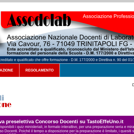
reditato e qualificato che offre formazione - D.M. 177/2000 e Direttiva n. 90 del 01
AZIONE
REGOLAMENTO
D
ova preselettiva Concorso Docenti su TastoEffeUno.it
sponibili i quiz ministeriali, in formato interattivo, per una preparazione seria e mi
o Docenti. Poiché il tempo a disposizione per la preparazione è limitato, i quesiti s