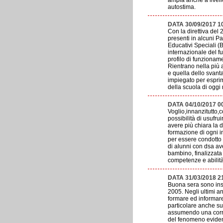
ampia anche a livell
autostima.
DATA 30/09/2017 1
Con la direttiva del
presenti in alcuni P
Educativi Speciali (
internazionale del fu
profilo di funzionam
Rientrano nella più a
e quella dello svant
impiegato per esprime
della scuola di oggi
DATA 04/10/2017 0
Voglio,innanzitutto,
possibilità di usufr
avere più chiara la d
formazione di ogni i
per essere condotto 
di alunni con dsa av
bambino, finalizzata
competenze e abilità
DATA 31/03/2018 
Buona sera sono inse
2005. Negli ultimi a
formare ed informare 
particolare anche su
assumendo una corresp
del fenomeno evidenz