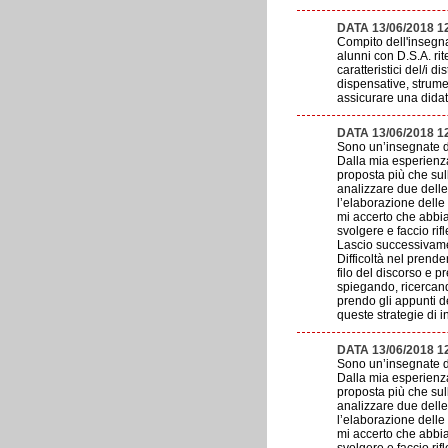
DATA 13/06/2018 1
Compito dell'insegna
alunni con D.S.A. rit
caratteristici del/i 
dispensative, strumen
assicurare una didat
DATA 13/06/2018 1
Sono un’insegnate di
Dalla mia esperienza
proposta più che sull
analizzare due delle 
l’elaborazione delle
mi accerto che abbia
svolgere e faccio rif
Lascio successivamen
Difficoltà nel prende
filo del discorso e p
spiegando, ricercand
prendo gli appunti d
queste strategie di in
DATA 13/06/2018 1
Sono un’insegnate di
Dalla mia esperienza
proposta più che sull
analizzare due delle 
l’elaborazione delle
mi accerto che abbia