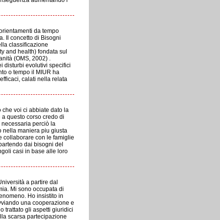
 conseguenza aumentando l'
i orientamenti da tempo
. Il concetto di Bisogni
lla classificazione
ity and health) fondata sul
Sanità (OMS, 2002) .
 disturbi evolutivi specifici
anto o tempo il MIUR ha
ficaci, calati nella relata
che voi ci abbiate dato la
e a questo corso credo di
E' necessaria perciò la
o nella maniera piu giusta
 collaborare con le famiglie
 partendo dai bisogni del
oli casi in base alle loro
iversità a partire dal
mia. Mi sono occupata di
fenomeno. Ho insistito in
 avviando una cooperazione e
rattato gli aspetti giuridici
lla scarsa partecipazione