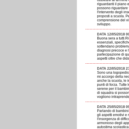
obbiettivi al termine
riguardanti il piano
possono riguardare ta
l'intervento degli in
proposti a scuola. P
comprensione del vis
sviluppo.
DATA 12/05/2018 
Buona sera a tutti.R
essenziali, specifich
sottendano problemati
diagnosi precoce e l'u
partecipazione di qu
aspetti oltre che did
DATA 22/05/2018 2
Sono una logopedista
mi accorgo della nece
anche la scuola, le i
punti di forza. Tutt
serene per il bambin
di squadra si possono
vogliono intraprende
DATA 25/05/2018 0
Parlando di bambini
gli aspetti emotivi 
l'insorgenza di diffi
armonioso degli appr
autostima scolastica