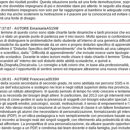
gere dei risultati positivi. Questa situazione porta ad una forte demotivazione, sopra
e che dovrebbe impegnarsi di più e dovrebbe stare più attento. In seguito alla diagn
ti dovrebbero impegnarsi non solo per far raggiungere al bambino le adeguate com
tici ma anche sostenere la motivazione e il piacere per la conoscenza ed evitare c
ti una fonte di disagio.
17:37:07 - AUTORE EmanuelaA515W
l termine di questo corso sono state chiarite tante dinamiche e tanti processi che er
 è stato un grande punto di partenza per il mio lavoro. Molto spesso si confondono di
vo di distinguere le problematiche dello studente all’interno di una generica difficolt
colastiche da quelle determinate da un vero e proprio disturbo specifico di apprend
efinire il “Disturbo Specifico dell’Apprendimento” che fa riferimento ad una categor
o e scientifico, dalla “ Difficoltà di apprendimento” che include invece varie tipologie 
to scolastico. Durante le video lezioni molto chiare è stato chiarito il termine “Distur
andoli all’ interno dei soli disturbi delle abilità scolastiche, e quindi a:
ia,Disgrafia,Discalculia. Lo consiglio a tutti coloro che, in base alla professionalità
i ragazzi l’opportunità di sentirsi sereni ed imparare attraverso una nuova chiave di
16:26:01 - AUTORE FrancescaG535H
ella scuola secondaria di secondo grado, mi sono abilitata nei percorsi SSIS e in
ienze dell’educazione e sostegno nei licei e negli istituti superiori della mia provinci
esso un istituto alberghiero. In questo periodo di tempo ho visto crescere e lentam
la necessità dei bisogni degli allievi. In particolare, dal 2013 con gli interventi mini
lema di come gestire in aula la presenza di soggetti con bisogni educativi speciali.
li aspetti emotivi, psicologici, sociali, motivazionali, il senso di empowerment e l’
ievi. Allo stesso modo la creazione di un buon clima di classe è un fattore fondamenta
dividuare gli alunni che necessitano di personalizzazione, formalizzando gli interve
zzato (PDP), in un’ottica pedagogica e non semplicemente con procedure basate sul
ncontro ai bisogni reali dei singoli soggetti, con riferimento alla poliedricità di si
 ad affrontare. La prospettiva di una personalizzazione, da attuare quando opportun
se dando luogo a un PDP, e condivisa dal team docente e dalla famiglia, può includer