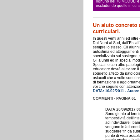
ognuno dei 70 MODULI e pe
escludendo quelle in cui
Un aiuto concreto 
curriculari.
In questi venti anni ed oltre
Dal Nord al Sud, dall’Est al
sempre lo stesso. Gli alunni i
autostima ed atteggiamenti r
specializzato sul sostegno,
Gli alunni ed in special mod
Speciali o con altre patologi
educatore dovrà alleviare il
soggetto affetto da patologi
ostacoli che a volte sono in
di formazione e aggiorname
voi che seguite con attenz
DATA: 10/02/2011 - Autore
COMMENTI - PAGINA 61
DATA 20/09/2017 0
Sono giunto al termi
tempestività dell'in
ad individuare i bambi
vengono infatti cons
suggerire fin da subi
punto di vista psico