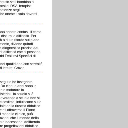
ttutto se il bambino si
osi di DSA, terapisti,
petenze negli
he anche il solo doversi
ano ancora confusi. Il corso
sturbi e difficoltà. Per
à o di un ritardo sul piano
imento, diviene quindi
ia diagnostica precisa dal
di difficoltà che si possono
bi Evolutivi Specifici di
, nel quotidiano con serenità
 lettura. Grazie.
 seguito ho insegnato
a. Da cinque anni sono in
ente maturare la
steriali, la scuola si è
 Lavorando a scuola non si
autostima, influiscano sulle
le della riuscita didattico-
nti attraverso il Piano
 modello clinico, può
tuazioni che il mondo della
a e necessaria, deliberata
e progettazioni didattico-