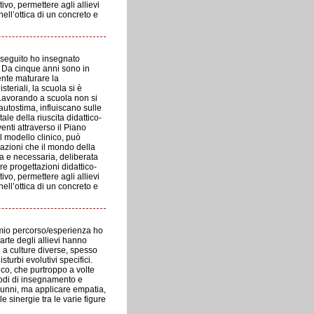
ivo, permettere agli allievi
ell’ottica di un concreto e
 seguito ho insegnato
a. Da cinque anni sono in
ente maturare la
steriali, la scuola si è
 Lavorando a scuola non si
autostima, influiscano sulle
le della riuscita didattico-
nti attraverso il Piano
 modello clinico, può
tuazioni che il mondo della
a e necessaria, deliberata
e progettazioni didattico-
ivo, permettere agli allievi
ell’ottica di un concreto e
l mio percorso/esperienza ho
rte degli allievi hanno
i a culture diverse, spesso
turbi evolutivi specifici.
ico, che purtroppo a volte
todi di insegnamento e
lunni, ma applicare empatia,
 sinergie tra le varie figure