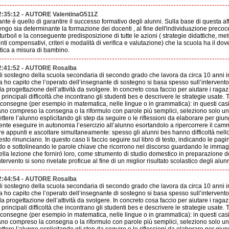
2:35:12 - AUTORE ValentinaG511Z
nte è quello di garantire il successo formativo degli alunni. Sulla base di questa a
engo sia determinante la formazione dei docenti , al fine dell'individuazione precoce 
disturbo/i e la conseguente predisposizione di tutte le azioni ( strategie didattiche, m
ti compensativi, criteri e modalità di verifica e valutazione) che la scuola ha il dov
tica a misura di bambino.
2:41:52 - AUTORE Rosalba
 sostegno della scuola secondaria di secondo grado che lavora da circa 10 anni in 
 ho capito che l’operato dell’insegnante di sostegno si basa spesso sull’intervento 
a progettazione dell’attività da svolgere. In concreto cosa faccio per aiutare i ragazz
principali difficoltà che incontrano gli studenti bes e descrivere le strategie usate.
 consegne (per esempio in matematica, nelle lingue o in grammatica): in questi casi 
no compreso la consegna o la riformulo con parole più semplici, seleziono solo una
lettere l’alunno esplicitando gli step da seguire o le riflessioni da elaborare per giu
te eseguire in autonomia l’esercizio all’alunno esortandolo a ripercorrere il cam
re appunti e ascoltare simultaneamente: spesso gli alunni bes hanno difficoltà nello 
resto rinunciano. In questo caso li faccio seguire sul libro di testo, indicando le pagi
o e sottolineando le parole chiave che ricorrono nel discorso guardando le immagi
ella lezione che fornirò loro, come strumento di studio domestico in preparazione del
tervento si sono rivelate proficue al fine di un miglior risultato scolastico degli alunni
2:44:54 - AUTORE Rosalba
 sostegno della scuola secondaria di secondo grado che lavora da circa 10 anni in 
 ho capito che l’operato dell’insegnante di sostegno si basa spesso sull’intervento 
a progettazione dell’attività da svolgere. In concreto cosa faccio per aiutare i ragazz
principali difficoltà che incontrano gli studenti bes e descrivere le strategie usate.
 consegne (per esempio in matematica, nelle lingue o in grammatica): in questi casi 
no compreso la consegna o la riformulo con parole più semplici, seleziono solo una