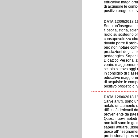
educative maggiorment
di acquisire le comp
positivo progetto di v
DATA 12/06/2018 
Sono un’insegnante d
filosofia, storia, sc
ruolo su sostegno pr
consapevolezza circa 
dovuta porre il prob
può non notare come g
prestazioni degli all
pedagogica. Saper in
Didattico Personali
venire maggiormente i
scuola si trova oggi
in consiglio di clas
educative maggiorment
di acquisire le comp
positivo progetto di v
DATA 12/06/2018 
Salve a tutti, sono 
notato un aumento es
difficoltà derivanti 
proveniente da paesi 
Questi nuovi metodi 
non tutti sono in gr
saperli attuare. Bis
gioco all'insegnamen
professionali present