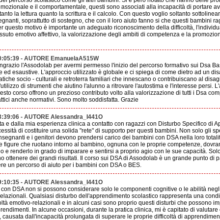
 del percorso scolastico come gli altri bambini. Si è però notato che hanno delle probl
 emozionale e il comportamentale, questi sono associati alla incapacità di portare 
nto la lettura quanto la scrittura e il calcolo. Con questo voglio soltanto sottoline
segnanti, soprattutto di sostegno, che con il loro aiuto fanno si che questi bambini ra
er questo motivo è importante un adeguato riconoscimento della difficoltà, l'individu
suto emotivo affettivo, la valorizzazione degli ambiti di competenza e la promozione 
00:05:39 - AUTORE EmanuelaA515W
ingrazio l'Assodolab per avermi permesso l'inizio del percorso formativo sui Dsa Bas
e ed esaustive. L'approccio utilizzato è globale e ci spiega di come dietro ad un dis
che socio - culturali e retroterra familiari che innescano o contribuiscano al disag
tilizzo di strumenti che aiutino l'alunno a ritrovare l'autostima e l'interesse persi. L'
esto corso offrono un prezioso contributo volto alla valorizzazione di tutti i Dsa c
attici anche normativi. Sono molto soddisfatta. Grazie
3:39:06 - AUTORE Alessandra_I441O
 e dalla mia esperienza clinica a contatto con ragazzi con Disturbo Specifico di
ssità di costituire una solida "rete" di supporto per questi bambini. Non solo gli spe
nsegnanti e i genitori devono prendersi carico dei bambini con DSA nella loro totalità,
e le figure che ruotano intorno al bambino, ognuna con le proprie competenze, dovran
o e renderlo in grado di imparare e sentirsi a proprio agio con le sue capacità. So
 ottenere dei grandi risultati. Il corso sui DSA di Assodolab è un grande punto di p
re un percorso di aiuto per i bambini con DSA o BES.
9:10:35 - AUTORE Alessandra_I441O
 con DSA non si possono considerare solo le componenti cognitive o le abilità neg
e relazionali. Qualsiasi disturbo dell'apprendimento scolastico rappresenta una condi
coltà emotivo-relazionali e in alcuni casi sono proprio questi disturbi che possono i
endimenti. In alcune occasioni, durante la pratica clinica, mi è capitato di valutar
, causata dall'incapacità prolungata di superare le proprie difficoltà di apprendime