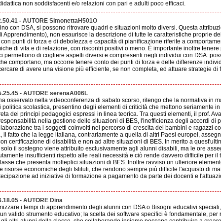
à didattica non soddisfacenti e/o relazioni con pari e adulti poco efficaci.
2.50.41 - AUTORE SimonettaH501O
no con DSA, si possono ritrovare quadri e situazioni molto diversi. Questa attribuzi
i Apprendimento), non esaurisce la descrizione di tutte le caratteristiche proprie de
, con punti di forza e di debolezza e capacità di pianificazione riferite a comportam
che di vita e di relazione, con riscontri positivi o meno. È importante inoltre tener
e ci permettono di cogliere aspetti diversi e compresenti negli individui con DSA: po
à che comportano, ma occorre tenere conto dei punti di forza e delle differenze individu
rcare di avere una visione più efficiente, se non completa, ed attuare strategie di 
5.25.45 - AUTORE serenaA006L
 ha osservato nella videoconferenza di sabato scorso, ritengo che la normativa in ma
i politica scolastica, presentino degli elementi di criticità che mettono seriamente in 
eta dei principi pedagogici espressi in linea teorica. Tra questi elementi, il prof. A
sponsabilità nella gestione delle situazioni di BES, l'inefficienza degli accordi di p
aborazione tra i soggetti coinvolti nel percorso di crescita dei bambini e ragazzi 
 il fatto che la legge italiana, contrariamente a quella di altri Paesi europei, asseg
con certificazione di disabilità e non ad altre situazioni di BES. In merito a quest'ult
olo il sostegno viene attribuito esclusivamente agli alunni disabili, ma le ore ass
utamente insufficienti rispetto alle reali necessità e ciò rende davvero difficile per i
asse che presenta molteplici situazioni di BES. Inoltre ravviso un ulteriore elemento 
tre risorse economiche degli Istituti, che rendono sempre più difficile l'acquisto di mat
tecipazione ad iniziative di formazione a pagamento da parte dei docenti e l'attuazi
6.18.05 - AUTORE Dina
mizzare i tempi di apprendimento degli alunni con DSA o Bisogni educativi speciali, 
un valido strumento educativo; la scelta dei software specifici è fondamentale, per 