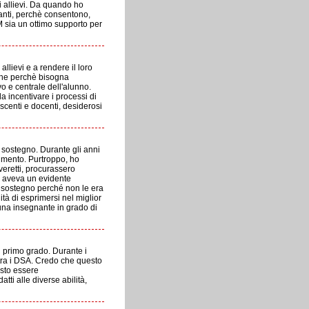
li allievi. Da quando ho
vanti, perchè consentono,
LIM sia un ottimo supporto per
llievi e a rendere il loro
che perchè bisogna
o e centrale dell'alunno.
da incentivare i processi di
scenti e docenti, desiderosi
 sostegno. Durante gli anni
dimento. Purtroppo, ho
veretti, procurassero
a aveva un evidente
i sostegno perché non le era
ità di esprimersi nel miglior
 una insegnante in grado di
i primo grado. Durante i
 tra i DSA. Credo che questo
esto essere
tti alle diverse abilità,