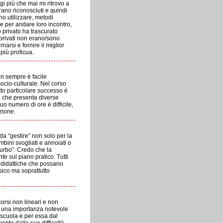
i più che mai mi ritrovo a
ano riconosciuti e quindi
o utilizzare, metodi
re per andare loro incontro,
 privato ha trascurato
 privati non erano/sono
arsi e fornire il miglior
più proficua.
n sempre è facile
socio-culturale. Nel corso
to particolare successo è
e che presenta diverse
o numero di ore è difficile,
zione.
da “gestire” non solo per la
bini svogliati e annoiati o
turbo”. Credo che la
e sul piano pratico. Tutti
e didattiche che possano
ico ma soprattutto
orsi non lineari e non
e una importanza notevole
 scuola e per essa dal