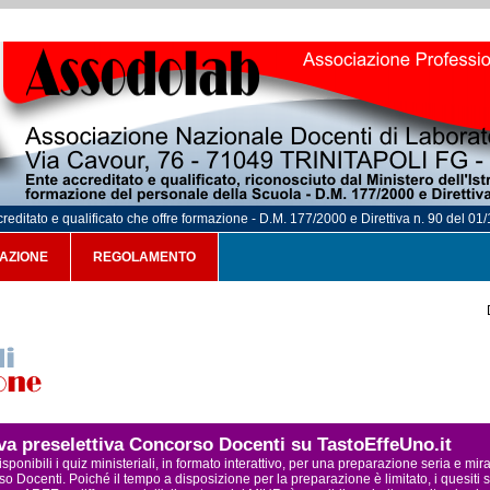
reditato e qualificato che offre formazione - D.M. 177/2000 e Direttiva n. 90 del 01
AZIONE
REGOLAMENTO
ova preselettiva Concorso Docenti su TastoEffeUno.it
sponibili i quiz ministeriali, in formato interattivo, per una preparazione seria e mi
o Docenti. Poiché il tempo a disposizione per la preparazione è limitato, i quesiti s