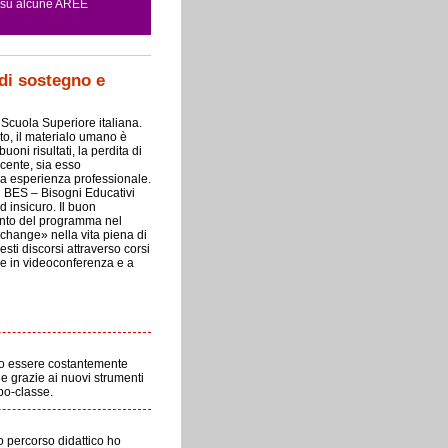
o su alcune AREE
 di sostegno e
i Scuola Superiore italiana.
to, il materialo umano è
uoni risultati, la perdita di
ocente, sia esso
ia esperienza professionale.
di BES – Bisogni Educativi
d insicuro. Il buon
amento del programma nel
 «change» nella vita piena di
sti discorsi attraverso corsi
e in videoconferenza e a
ano essere costantemente
he grazie ai nuovi strumenti
po-classe.
o percorso didattico ho