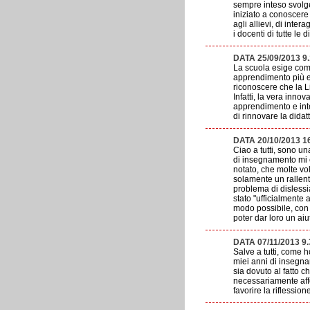
sempre inteso svolger
iniziato a conoscere
agli allievi, di inte
i docenti di tutte le d
DATA 25/09/2013 9
La scuola esige compe
apprendimento più e
riconoscere che la L
Infatti, la vera innov
apprendimento e inte
di rinnovare la didat
DATA 20/10/2013 
Ciao a tutti, sono u
di insegnamento mi è 
notato, che molte vo
solamente un rallent
problema di dislessi
stato "ufficialmente 
modo possibile, con t
poter dar loro un ai
DATA 07/11/2013 
Salve a tutti, come 
miei anni di insegna
sia dovuto al fatto 
necessariamente affet
favorire la riflession