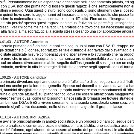
rsità. Personalmente ho un’esperienza decennale nell’insegnamento privato, ed ogg
i con DSA, non che prima non ci fossero questi ragazzi è che semplicemente non er
loni o peggio. Oggi questi disturbi sono conosciuti, ci sono strumenti che si posson
 e quindi trovo corretto aggiornarmi ed imparare al meglio tutto quello che posso fa
endere la matematica senza accentuare le loro difficoltà. Fino ad ora l’insegnamento
etti sia perché spesso questi ragazzi non ne usufruivano sia perché gli insegnanti
 disagi. Per chi come me ne ha fatto una professione trovo che sia necessario aggiorn
 alla famiglia ma soprattutto alla scuola stessa creando una collaborazione ancora 
.41.43 - AUTORE Antonietta
 scuola primaria ed è da cinque anni che seguo un alunno con DSA. Purtroppo, no
gie didattiche più idonee, soprattutto se tale disturbo è aggravato dallo svantaggio 
o state applicate misure compensative e dispensative e lo strumento che ha prodot
ire però che in quanto insegnante unica, senza ore di disponibilità e con una class
ra cui un alunno diversamente abile, seguito dall’insegnante di sostegno per un esigu
olontà, mettere in atto le strategie didattiche apprese negli appositi corsi di forma
1.00.25 - AUTORE candidap
a primaria diventano ogni anno sempre più “affollate” e di conseguenza più difficili 
nni ma anche per la loro eterogeneità. Spesso noi docenti ci troviamo davanti a bam
etici, bambini disagiati che esprimono il proprio malessere con comportamenti di “dis
rtuna di grande attualità sul piano teorico, dovesse essere attenzionata maggiorment
bbero “sentire quasi come un bisogno” la necessità di formarsi per trovare strategi
 bambini con DSA e BES a vivere serenamente la scuola considerata come spazio fis
mente significativo riuscendo, nello stesso tempo, a gestire il gruppo classe.
0.13.14 - AUTORE luci_A285A
 avviene principalmente in ambito scolastico, è un processo dinamico, segue perc
sere analizzato con un approccio multidisciplinare. L'istituzione scolastica assum
 perché l'alunno, ogni alunno, deve essere al centro dei processi messi in atto dalla