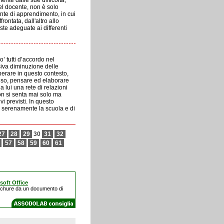
nte dalle sue difficoltà,
el docente, non è solo
ente di apprendimento, in cui
ontata, dall'altro allo
oste adeguate ai differenti
’ tutti d’accordo nel
siva diminuzione delle
perare in questo contesto,
vviso, pensare ed elaborare
 lui una rete di relazioni
non si senta mai solo ma
i previsti. In questo
e serenamente la scuola e di
27
28
29
30
31
32
57
58
59
60
61
soft Office
chure da un documento di