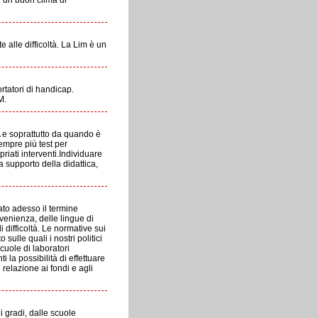
e un buon clima di
alle difficoltà. La Lim è un
ortatori di handicap.
M.
A e soprattutto da quando è
sempre più test per
iati interventi.Individuare
a supporto della didattica,
ato adesso il termine
venienza, delle lingue di
 difficoltà. Le normative sui
ulle quali i nostri politici
cuole di laboratori
 la possibilità di effettuare
 relazione ai fondi e agli
 i gradi, dalle scuole