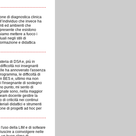
one di diagnostica clinica
ll’individuo che invece ha
enti ed ambienti che
e presente che esistono
ssiamo mettere a fuoco i
ali negli stili di
formazione e didattica
teria di DSA e, più in
difficoltà noi insegnanti
valle ha annoverato l'assenza
rogramma, le difficoltà di
con BES e, ultimo ma non
ni l'insegnante di sostegno
imo punto, mi sento di
egnate sono, nella maggior
l team docente gestire la
di criticità nei continui
eriali didattici e strumenti
one di progetti ad hoc per
l'uso della LIM e di sofware
riuscire a coinvolgere nelle