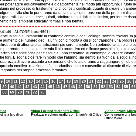
 alunno deve avere pari opportunità di crescita e di apprendimento, indipendenteme
er poter agire educativamente e didatticamente nel modo più opportuno. Il ruolo d
 alunni nel processo di trasferimento di concetti codificati, quanto di creare un ambi
lgere attività che lo porteranno da un lato alla comprensione della problematica affr
iù generali. Il docente deve, quindi, adottare una didattica inclusiva, per fornire risp
ento negli ambienti educativi formali e non formali.
2.41.49 - AUTORE lauraH501I
mente la scuola unitamente al confronto continuo con i colleghi sembra trovarci un po
ile aumento del numero degli alunni con difficoltà a cui si contrappone una progres
ntirebbero di affrontare tali situazioni più serenamente. Non potendo far altro che o
 per rendere il nostro intervento il più produttivo ed efficace possibile è, a mio a
particolari e specifiche per ciascun alunno cercando, al contempo, di creare intorno a
he forti. Bisogna cioè fare in modo che l’alunno, sia dentro sia fuori dalla scuola, 
 sicurezza di avere accanto a sé persone che lo aiuteranno a raggiungere gli obiettiv
proccio emotivo- relazionale è importantissimo per consentire al discente di viver
otagonista del proprio processo formativo
9
10
11
12
13
14
15
16
17
18
19
20
21
22
23
24
25
26
39
40
41
42
43
44
45
46
47
48
49
50
51
52
53
54
55
56
68
69
70
71
72
73
fice
Video Lezioni Microsoft Office
Video Lezioni Micro
gina a lato di un
Realizzare schemi grafici con SmartArt di Office
Come creare una bro
Office Word