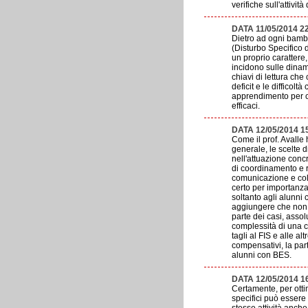
verifiche sull'attivit
DATA 11/05/2014 2
Dietro ad ogni bambi
(Disturbo Specifico d
un proprio carattere
incidono sulle dinami
chiavi di lettura ch
deficit e le difficolt
apprendimento per ce
efficaci.
DATA 12/05/2014 1
Come il prof. Avalle
generale, le scelte d
nell'attuazione concr
di coordinamento e re
comunicazione e coll
certo per importanza,
soltanto agli alunni 
aggiungere che non s
parte dei casi, assol
complessità di una cl
tagli al FIS e alle al
compensativi, la par
alunni con BES.
DATA 12/05/2014 1
Certamente, per otti
specifici può essere 