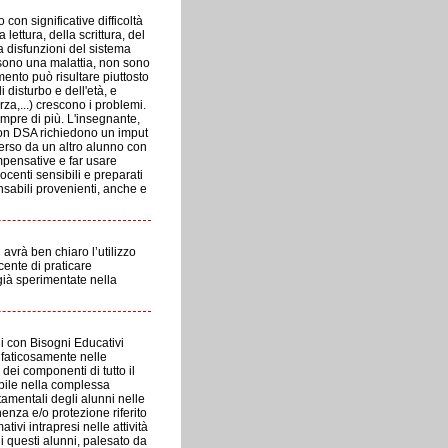
on significative difficoltà
lettura, della scrittura, del
a disfunzioni del sistema
 sono una malattia, non sono
imento può risultare piuttosto
 disturbo e dell'età, e
a,...) crescono i problemi.
empre di più. L'insegnante,
 con DSA richiedono un imput
erso da un altro alunno con
pensative e far usare
docenti sensibili e preparati
nsabili provenienti, anche e
avrà ben chiaro l’utilizzo
cente di praticare
già sperimentate nella
i con Bisogni Educativi
o faticosamente nelle
 dei componenti di tutto il
abile nella complessa
mentali degli alunni nelle
nza e/o protezione riferito
ivi intrapresi nelle attività
di questi alunni, palesato da