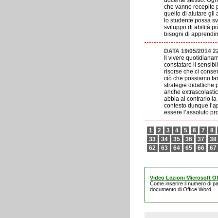
docente stesso. Ogni
che vanno recepite p
quello di aiutare gli
lo studente possa svo
sviluppo di abilità p
bisogni di apprendim
DATA 19/05/2014 2
Il vivere quotidiana
constatare il sensib
risorse che ci conse
ciò che possiamo fare
strategie didattiche 
anche extrascolastic
abbia al contrario la
contesto dunque l’ap
essere l’assoluto pr
1
2
3
4
5
6
7
8
33
34
35
36
37
38
62
63
64
65
66
67
Video Lezioni Microsoft Of
Come inserire il numero di pa
documento di Office Word