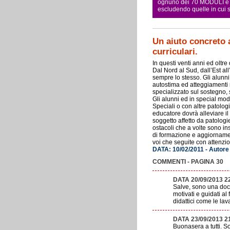
ognuno dei 70 MODULI e pe
escludendo quelle in cui
Un aiuto concreto 
curriculari.
In questi venti anni ed oltre
Dal Nord al Sud, dall’Est al
sempre lo stesso. Gli alunni i
autostima ed atteggiamenti r
specializzato sul sostegno,
Gli alunni ed in special mod
Speciali o con altre patologi
educatore dovrà alleviare il
soggetto affetto da patologi
ostacoli che a volte sono in
di formazione e aggiorname
voi che seguite con attenz
DATA: 10/02/2011 - Autore
COMMENTI - PAGINA 30
DATA 20/09/2013 2
Salve, sono una doce
motivati e guidati al
didattici come le la
DATA 23/09/2013 2
Buonasera a tutti. So