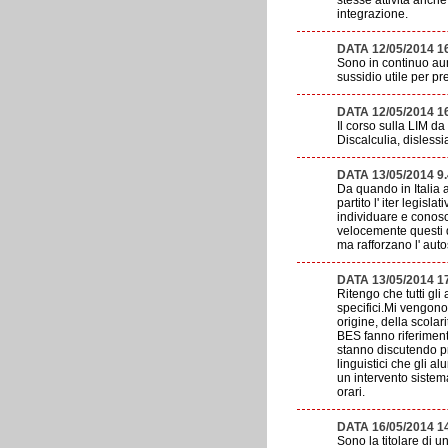
stesse attività anch
integrazione.
DATA 12/05/2014 1
Sono in continuo aum
sussidio utile per p
DATA 12/05/2014 
Il corso sulla LIM da
Discalculia, dislessi
DATA 13/05/2014 9
Da quando in Italia 
partito l' iter legisl
individuare e conosc
velocemente questi di
ma rafforzano l' aut
DATA 13/05/2014 1
Ritengo che tutti gl
specifici.Mi vengono
origine, della scolar
BES fanno riferimento
stanno discutendo pro
linguistici che gli a
un intervento sistema
orari.
DATA 16/05/2014 1
Sono la titolare di un