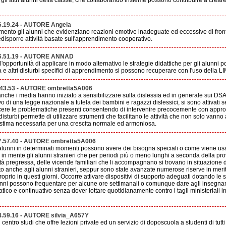
e gli altri alunni della classe, che collaborando insieme possono contribuire a crear
6.19.24 - AUTORE Angela
ento gli alunni che evidenziano reazioni emotive inadeguate ed eccessive di fronte 
redisporre attività basate sull'apprendimento cooperativo.
16.51.19 - AUTORE ANNAD
 l'opportunità di applicare in modo alternativo le strategie didattiche per gli alunni p
a e altri disturbi specifici di apprendimento si possono recuperare con l'uso della LI
.43.53 - AUTORE ombretta5A006
anche i media hanno iniziato a sensibilizzare sulla dislessia ed in generale sui DS
ativo di una legge nazionale a tutela dei bambini e ragazzi dislessici, si sono attivati 
ere le problematiche presenti consentendo di intervenire precocemente con appropr
sturbi permette di utilizzare strumenti che facilitano le attività che non solo vanno 
ostima necessaria per una crescita normale ed armoniosa.
7.57.40 - AUTORE ombretta5A006
i alunni in determinati momenti possono avere dei bisogna speciali o come viene us
 in mente gli alunni stranieri che per periodi più o meno lunghi a seconda della pro
ità pregressa, delle vicende familiari che li accompagnano si trovano in situazione di
 anche agli alunni stranieri, seppur sono state avanzate numerose riserve in merito s
prio in questi giorni. Occorre attivare dispositivi di supporto adeguati dotando le s
lunni possono frequentare per alcune ore settimanali o comunque dare agli insegnanti
tico e continuativo senza dover lottare quotidianamente contro i tagli ministeriali in
4.59.16 - AUTORE silvia_A657Y
 centro studi che offre lezioni private ed un servizio di doposcuola a studenti di tutti