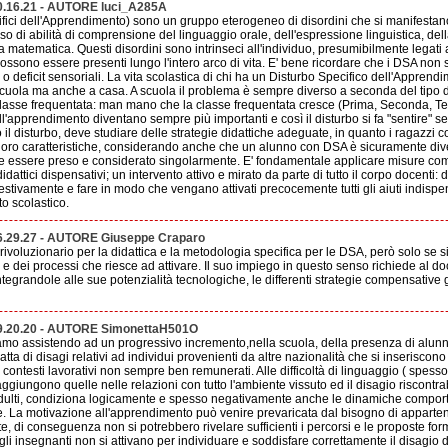
0.16.21 - AUTORE luci_A285A
ifici dell'Apprendimento) sono un gruppo eterogeneo di disordini che si manifestano c
so di abilità di comprensione del linguaggio orale, dell'espressione linguistica, della 
 matematica. Questi disordini sono intrinseci all'individuo, presumibilmente legati 
ossono essere presenti lungo l'intero arco di vita. E' bene ricordare che i DSA non
za o deficit sensoriali. La vita scolastica di chi ha un Disturbo Specifico dell'Apprend
 scuola ma anche a casa. A scuola il problema è sempre diverso a seconda del tipo di
lasse frequentata: man mano che la classe frequentata cresce (Prima, Seconda, Terz
ll'apprendimento diventano sempre più importanti e così il disturbo si fa "sentire" s
o il disturbo, deve studiare delle strategie didattiche adeguate, in quanto i ragazzi
e loro caratteristiche, considerando anche che un alunno con DSA è sicuramente div
 essere preso e considerato singolarmente. E' fondamentale applicare misure com
didattici dispensativi; un intervento attivo e mirato da parte di tutto il corpo docenti: 
estivamente e fare in modo che vengano attivati precocemente tutti gli aiuti indispe
uto scolastico.
6.29.27 - AUTORE Giuseppe Craparo
voluzionario per la didattica e la metodologia specifica per le DSA, però solo se si 
e dei processi che riesce ad attivare. Il suo impiego in questo senso richiede al do
egrandole alle sue potenzialità tecnologiche, le differenti strategie compensative 
9.20.20 - AUTORE SimonettaH501O
tiamo assistendo ad un progressivo incremento,nella scuola, della presenza di alunn
ratta di disagi relativi ad individui provenienti da altre nazionalità che si inseriscon
 contesti lavorativi non sempre ben remunerati. Alle difficoltà di linguaggio ( spesso
aggiungono quelle nelle relazioni con tutto l'ambiente vissuto ed il disagio riscontr
adulti, condiziona logicamente e spesso negativamente anche le dinamiche comporta
. La motivazione all'apprendimento può venire prevaricata dal bisogno di appartene
e, di conseguenza non si potrebbero rivelare sufficienti i percorsi e le proposte format
 gli insegnanti non si attivano per individuare e soddisfare correttamente il disagio 