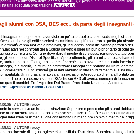
r AREE: a differenza dell'allenatore del MIUR, è possibile quindi esercitarsi sol
 si ha una adeguata preparazione.
VAI AL SITO
agli alunni con DSA, BES ecc.. da parte degli insegnanti
 di insegnamento, penso di aver visto un po’ tutto quello che succede negli Istituti d
l’Ovest, anche se gli edifici scolastici cambiano dal più moderno a quello più obsole
n difficoltà vanno motivati o rimotivati, gli insuccessi scolastici vanno portarli a dei b
inunciatari nei confronti della Scuola devono essere un punto prioritario di ogni d
 sia esso curriculare. Ognuno deve dare il meglio di se stesso, partendo dalla propr
o, gli studenti con Disturbi Specifici di Apprendimento, gli alunni che necessitano 
e, andranno trattati “con guanti bianchi” perché il loro avvenire è alquanto incerto e
 disagio, le difficoltà, i disturbi ed ottimizzare i bisogni che portano ad un rallent
e. Occorre fare di tutto affinché gli alunni abbiano lo stesso trattamento e la stessa
sormontabili. Un ringraziamento va all’associazione Assodolab che ha affrontato que
nto on-line e in presenza sia sui DSA che sui BES attraverso momenti di formazion
ione questi bambini. Prof. Agostino Del Buono Presidente Nazionale Assodolab
 Prof. Agostino Del Buono - Post 1501
2.38.05 - AUTORE rossy
nte in servizio c/o un Istituto d'Istruzione Superiore e penso che gli alunni debb
 fine di far ottenere loro un buon successo scolastico. Ciò può essere possibile anc
vagne interattive multimediali che consentono un maggiore coinvolgimento del grup
1.35.33 - AUTORE rossy
no una docente di lingua inglese c/o un Istituto d'Istruzione Superiore e lungo il mi