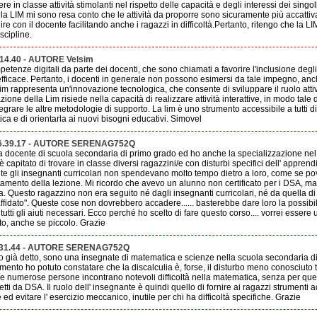
e in classe attività stimolanti nel rispetto delle capacità e degli interessi dei singo
 la LIM mi sono resa conto che le attività da proporre sono sicuramente più accatti
ragire con il docente facilitando anche i ragazzi in difficoltà.Pertanto, ritengo che la 
iscipline.
.14.40 - AUTORE Velsim
tenze digitali da parte dei docenti, che sono chiamati a favorire l'inclusione degli a
fficace. Pertanto, i docenti in generale non possono esimersi da tale impegno, an
im rappresenta un'innovazione tecnologica, che consente di sviluppare il ruolo attiv
azione della Lim risiede nella capacità di realizzare attività interattive, in modo tale 
grare le altre metodologie di supporto. La lim è uno strumento accessibile a tutti di
tica e di orientarla ai nuovi bisogni educativi. Simovel
16.39.17 - AUTORE SERENAG752Q
na docente di scuola secondaria di primo grado ed ho anche la specializzazione nel
capitato di trovare in classe diversi ragazzini/e con disturbi specifici dell' appren
lte gli insegnanti curricolari non spendevano molto tempo dietro a loro, come se po
amento della lezione. Mi ricordo che avevo un alunno non certificato per i DSA, m
a. Questo ragazzino non era seguito né dagli insegnanti curricolari, né da quella d
affidato". Queste cose non dovrebbero accadere...... basterebbe dare loro la possibil
utti gli aiuti necessari. Ecco perché ho scelto di fare questo corso.... vorrei essere
uto, anche se piccolo. Grazie
9.31.44 - AUTORE SERENAG752Q
ho già detto, sono una insegnate di matematica e scienze nella scuola secondaria d
mento ho potuto constatare che la discalculia è, forse, il disturbo meno conosciuto
che numerose persone incontrano notevoli difficoltà nella matematica, senza per qu
ti da DSA. Il ruolo dell' insegnante è quindi quello di fornire ai ragazzi strumenti ada
e ed evitare l' esercizio meccanico, inutile per chi ha difficoltà specifiche. Grazie