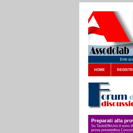
Ente acc
HOME
REGISTR
Preparati alla pr
Su TastoEffeUno.it sono di
prova preselettiva Concors