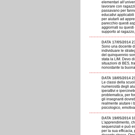
elementari all’unive
lavorare con ragazz
passavano per fannul
educativi applicabili
per aiutarli ad appr
parecchio questi asp
aggiornati su questi
supporto al ragazzo,
DATA 17/05/2014 23
Sono una docente di
individuare le strate
del quinquennio son
stata la LIM. Devo d
situazioni di BES, t
nonostante la buona v
DATA 18/05/2014 2
Le classi della scuol
numerosità degli alu
iperattivi e ipercin
problematica, per fo
gli insegnanti dovre
realmente aiutare i
psicologico, emotiva
DATA 19/05/2014 1
L'apprendimento, che
sequenziali e può es
per la sua efficacia,