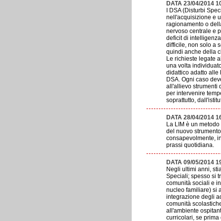
DATA 23/04/2014 1
I DSA (Disturbi Spec
nell'acquisizione e u
ragionamento o della
nervoso centrale e p
deficit di intelligen
difficile, non solo a
quindi anche della c
Le richieste legate a
una volta individuat
didattico adatto all
DSA. Ogni caso deve
all'allievo strumenti 
per intervenire temp
soprattutto, dall'istit
DATA 28/04/2014 1
La LIM è un metodo ri
del nuovo strumento 
consapevolmente, int
prassi quotidiana.
DATA 09/05/2014 1
Negli ultimi anni, s
Speciali; spesso si t
comunità sociali e in
nucleo familiare) si 
integrazione degli 
comunità scolastiche
all'ambiente ospitant
curricolari, se prima