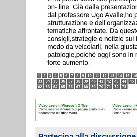
on- line. Già dalla presentazio
dal professore Ugo Avalle,ho po
strutturazione e dell’organizza
tematiche affrontate. Da quest
consigli,strategie e notizie sui
modo da veicolarli, nella giusta
patologie,poiché oggi sono in m
forte aumento.
1
2
3
4
5
6
7
8
9
10
11
12
13
14
15
1
33
34
35
36
37
38
39
40
41
42
43
44
45
62
63
64
65
66
67
68
69
70
71
72
73
Video Lezioni Microsoft Office
Video Lezioni M
Come inserire il numero di pagina a lato di un
Come creare un
documento di Office Word
Office Word
Partecipa alla discussione