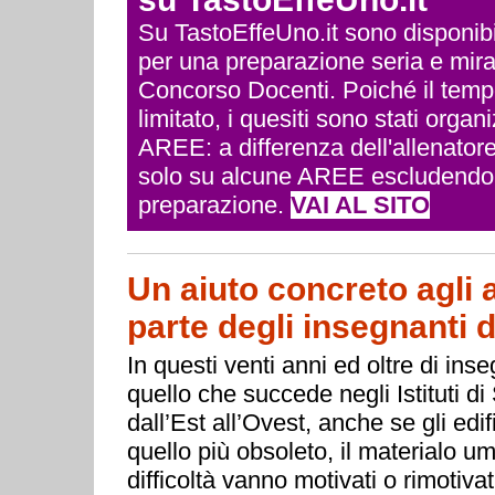
Su TastoEffeUno.it sono disponibili 
per una preparazione seria e mira
Concorso Docenti. Poiché il temp
limitato, i quesiti sono stati org
AREE: a differenza dell'allenatore
solo su alcune AREE escludendo q
preparazione.
VAI AL SITO
Un aiuto concreto agli 
parte degli insegnanti d
In questi venti anni ed oltre di ins
quello che succede negli Istituti d
dall’Est all’Ovest, anche se gli ed
quello più obsoleto, il materialo u
difficoltà vanno motivati o rimotivat