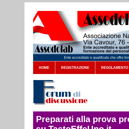
Ente accreditato e qualificato che offre f
HOME
REGISTRAZIONE
REGOLAMENTO
Preparati alla prova p
su TastoEffeUno.it