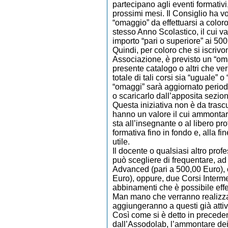
partecipano agli eventi formativi, 
prossimi mesi. Il Consiglio ha 
“omaggio” da effettuarsi a color
stesso Anno Scolastico, il cui v
importo “pari o superiore” ai 50
Quindi, per coloro che si iscrivo
Associazione, è previsto un “oma
presente catalogo o altri che ve
totale di tali corsi sia “uguale” 
“omaggi” sarà aggiornato periodic
o scaricarlo dall’apposita sezio
Questa iniziativa non è da trascu
hanno un valore il cui ammontar
sta all’insegnante o al libero pro
formativa fino in fondo e, alla fi
utile.
Il docente o qualsiasi altro prof
può scegliere di frequentare, a
Advanced (pari a 500,00 Euro), 
Euro), oppure, due Corsi Interme
abbinamenti che è possibile effe
Man mano che verranno realizzati
aggiungeranno a questi già attiv
Così come si è detto in precede
dall’Assodolab, l’ammontare dei