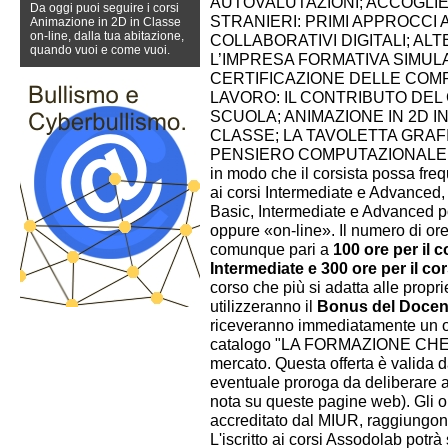
AUTOVALUTAZIONI; ACCOGLIE
Da oggi puoi seguire i corsi
STRANIERI: PRIMI APPROCCI
Animazione in 2D in Classe
on-line, dalla tua abitazione,
COLLABORATIVI DIGITALI; A
quando vuoi e come vuoi.
L’IMPRESA FORMATIVA SIMUL
CERTIFICAZIONE DELLE COM
LAVORO: IL CONTRIBUTO DEL 
SCUOLA; ANIMAZIONE IN 2D IN
CLASSE; LA TAVOLETTA GRAFI
PENSIERO COMPUTAZIONALE. Tutti
in modo che il corsista possa fr
ai corsi Intermediate e Advanced, s
Basic, Intermediate e Advanced p
oppure «on-line». Il numero di ore 
comunque pari a
100 ore per il c
Intermediate e 300 ore per il c
corso che più si adatta alle propr
utilizzeranno il
Bonus del Docen
riceveranno immediatamente un oma
catalogo "LA FORMAZIONE CHE T
mercato. Questa offerta è valida 
eventuale proroga da deliberare
nota su queste pagine web). Gli o
accreditato dal MIUR, raggiungon
L'iscritto ai corsi Assodolab potr