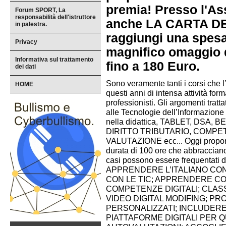
premia! Presso l'A
Forum SPORT, La
responsabilità dell'istruttore
anche LA CARTA D
in palestra.
raggiungi una spesa
Privacy
magnifico omaggio 
Informativa sul trattamento
fino a 180 Euro.
dei dati
Sono veramente tanti i corsi che l
HOME
questi anni di intensa attività for
professionisti. Gli argomenti tratta
alle Tecnologie dell’Informazione 
nella didattica, TABLET, DSA
DIRITTO TRIBUTARIO, COMPE
VALUTAZIONE ecc... Oggi proponia
durata di 100 ore che abbracciano i
casi possono essere frequentati da t
APPRENDERE L’ITALIANO CON
CON LE TIC; APPRENDERE CO
COMPETENZE DIGITALI; CLASS
VIDEO DIGITAL MODIFING; PR
PERSONALIZZATI; INCLUDER
PIATTAFORME DIGITALI PER Q