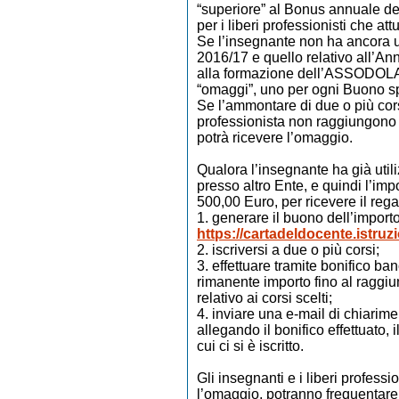
“superiore” al Bonus annuale del
per i liberi professionisti che a
Se l’insegnante non ha ancora ut
2016/17 e quello relativo all’A
alla formazione dell’ASSODOLAB,
“omaggi”, uno per ogni Buono s
Se l’ammontare di due o più cors
professionista non raggiungono 
potrà ricevere l’omaggio.
Qualora l’insegnante ha già utili
presso altro Ente, e quindi l’imp
500,00 Euro, per ricevere il rega
1. generare il buono dell’import
https://cartadeldocente.istruzi
2. iscriversi a due o più corsi;
3. effettuare tramite bonifico b
rimanente importo fino al raggi
relativo ai corsi scelti;
4. inviare una e-mail di chiarime
allegando il bonifico effettuato,
cui ci si è iscritto.
Gli insegnanti e i liberi profess
l’omaggio, potranno frequentare 