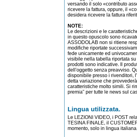
versando il solo «contributo ass
ricevere la fattura, oppure, il «c
desidera ricevere la fattura rifer
NOTE:
Le descrizioni e le caratteristich
in questo opuscolo sono ricavate d
ASSODOLAB non si ritiene respo
modifiche riportate successivame
fede unicamente ed univoca
visibile nella tabella riportata s
prodotti sono indicative. Il prod
dell'oggetto senza preavviso. Q
disponibile presso i rivenditor
detta variazione che provveder
caratteristiche molto simili. Si 
premia" per tutte le news sul ca
Lingua utilizzata.
Le LEZIONI VIDEO, i POST rel
TESINA FINALE, il CUSTOMER 
momento, solo in lingua italiana