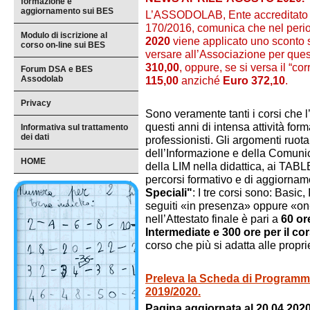
formazione e
aggiornamento sui BES
L’ASSODOLAB, Ente accreditato e 
170/2016, comunica che nel peri
Modulo di iscrizione al
2020
viene applicato uno sconto 
corso on-line sui BES
versare all’Associazione per ques
310,00
, oppure, se si versa il “cor
Forum DSA e BES
Assodolab
115,00
anziché
Euro 372,10
.
Privacy
Sono veramente tanti i corsi che l
questi anni di intensa attività for
Informativa sul trattamento
dei dati
professionisti. Gli argomenti ruota
dell’Informazione e della Comuni
HOME
della LIM nella didattica, ai TAB
percorsi formativo e di aggiorna
Speciali"
: I tre corsi sono: Basi
seguiti «in presenza» oppure «on-l
nell’Attestato finale è pari a
60 or
Intermediate e 300 ore per il c
corso che più si adatta alle propr
Preleva la Scheda di Programmaz
2019/2020.
Pagina aggiornata al 20.04.2020