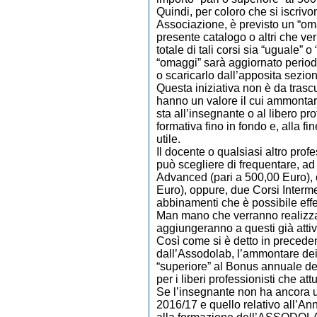
Quindi, per coloro che si iscrivo
Associazione, è previsto un “oma
presente catalogo o altri che ve
totale di tali corsi sia “uguale” 
“omaggi” sarà aggiornato periodic
o scaricarlo dall’apposita sezio
Questa iniziativa non è da trascu
hanno un valore il cui ammontar
sta all’insegnante o al libero pro
formativa fino in fondo e, alla fi
utile.
Il docente o qualsiasi altro prof
può scegliere di frequentare, a
Advanced (pari a 500,00 Euro), 
Euro), oppure, due Corsi Interme
abbinamenti che è possibile effe
Man mano che verranno realizzati
aggiungeranno a questi già attiv
Così come si è detto in precede
dall’Assodolab, l’ammontare dei
“superiore” al Bonus annuale del
per i liberi professionisti che a
Se l’insegnante non ha ancora ut
2016/17 e quello relativo all’A