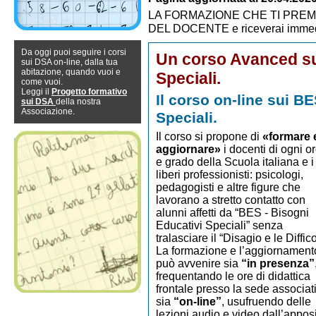
LA FORMAZIONE CHE TI PREMIA -
DEL DOCENTE e riceverai immedi
Da oggi puoi seguire i corsi
Un corso Avanced su
sui DSA on-line, dalla tua
abitazione, quando vuoi e
Speciali.
come vuoi.
Leggi il
Progetto formativo
Il corso on-line sui B
sui DSA
della nostra
Associazione.
Speciali.
Il corso si propone di
«formare 
aggiornare»
i docenti di ogni o
e grado della Scuola italiana e i
liberi professionisti: psicologi,
pedagogisti e altre figure che
lavorano a stretto contatto con
alunni affetti da “BES - Bisogni
Educativi Speciali” senza
tralasciare il “Disagio e le Diffico
La formazione e l’aggiornament
può avvenire sia
“in presenza”
frequentando le ore di didattica
frontale presso la sede associat
sia
“on-line”
, usufruendo delle
lezioni audio e video dall’appos