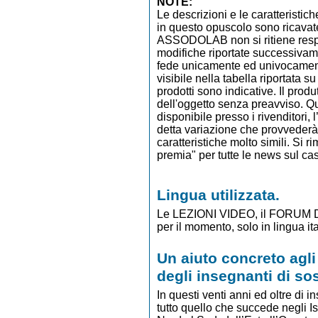
NOTE:
Le descrizioni e le caratteristich
in questo opuscolo sono ricavate d
ASSODOLAB non si ritiene respo
modifiche riportate successivame
fede unicamente ed univoca
visibile nella tabella riportata s
prodotti sono indicative. Il prod
dell'oggetto senza preavviso. Q
disponibile presso i rivenditor
detta variazione che provveder
caratteristiche molto simili. Si 
premia" per tutte le news sul ca
Lingua utilizzata.
Le LEZIONI VIDEO, il FORUM D
per il momento, solo in lingua it
Un aiuto concreto agl
degli insegnanti di sos
In questi venti anni ed oltre di 
tutto quello che succede negli Is