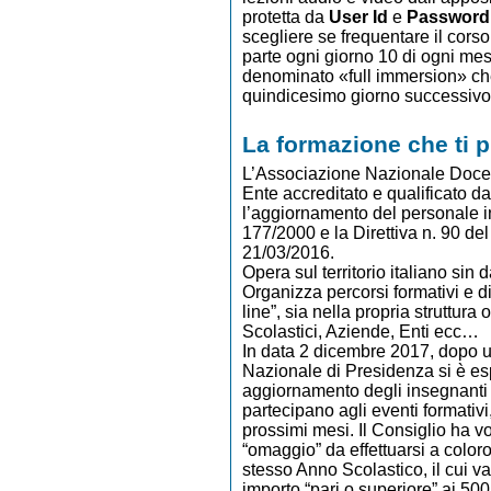
protetta da
User Id
e
Password
scegliere se frequentare il co
parte ogni giorno 10 di ogni mese
denominato «full immersion» che
quindicesimo giorno successivo
La formazione che ti 
L’Associazione Nazionale Docen
Ente accreditato e qualificato d
l’aggiornamento del personale i
177/2000 e la Direttiva n. 90 del
21/03/2016.
Opera sul territorio italiano sin
Organizza percorsi formativi e d
line”, sia nella propria struttura 
Scolastici, Aziende, Enti ecc…
In data 2 dicembre 2017, dopo u
Nazionale di Presidenza si è e
aggiornamento degli insegnanti e 
partecipano agli eventi formativi, 
prossimi mesi. Il Consiglio ha 
“omaggio” da effettuarsi a color
stesso Anno Scolastico, il cui v
importo “pari o superiore” ai 50