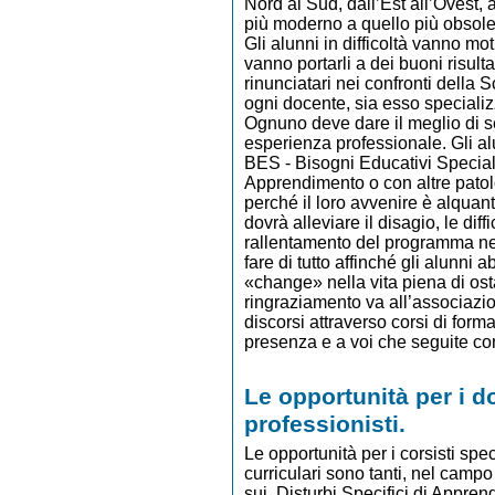
Nord al Sud, dall’Est all’Ovest, 
più moderno a quello più obsole
Gli alunni in difficoltà vanno moti
vanno portarli a dei buoni risult
rinunciatari nei confronti della 
ogni docente, sia esso specializ
Ognuno deve dare il meglio di s
esperienza professionale. Gli al
BES - Bisogni Educativi Speciali,
Apprendimento o con altre patolo
perché il loro avvenire è alquant
dovrà alleviare il disagio, le diff
rallentamento del programma nel
fare di tutto affinché gli alunni 
«change» nella vita piena di ost
ringraziamento va all’associazi
discorsi attraverso corsi di for
presenza e a voi che seguite co
Le opportunità per i do
professionisti.
Le opportunità per i corsisti spec
curriculari sono tanti, nel camp
sui Disturbi Specifici di Appre