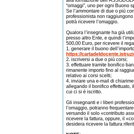
alla formazione dell’ASSODOLAB,
“omaggi”, uno per ogni Buono s
Se l’ammontare di due o più cors
professionista non raggiungono 
potrà ricevere l’omaggio.
Qualora l’insegnante ha già utili
presso altro Ente, e quindi l’imp
500,00 Euro, per ricevere il rega
1. generare il buono dell’import
https://cartadeldocente.istruzi
2. iscriversi a due o più corsi;
3. effettuare tramite bonifico b
rimanente importo fino al raggi
relativo ai corsi scelti;
4. inviare una e-mail di chiarime
allegando il bonifico effettuato,
cui ci si è iscritto.
Gli insegnanti e i liberi profess
l’omaggio, potranno frequentare 
versando il solo «contributo ass
ricevere la fattura, oppure, il «c
desidera ricevere la fattura rifer