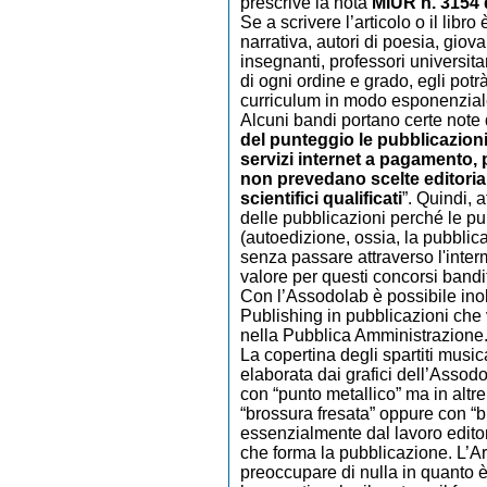
prescrive la nota
MIUR n. 3154 
Se a scrivere l’articolo o il libro
narrativa, autori di poesia, giova
insegnanti, professori universitar
di ogni ordine e grado, egli potr
curriculum in modo esponenzial
Alcuni bandi portano certe note d
del punteggio le pubblicazioni
servizi internet a pagamento,
non prevedano scelte editoriali
scientifici qualificati
”. Quindi, 
delle pubblicazioni perché le p
(autoedizione, ossia, la pubblica
senza passare attraverso l'inte
valore per questi concorsi banditi
Con l’Assodolab è possibile inol
Publishing in pubblicazioni che 
nella Pubblica Amministrazione
La copertina degli spartiti musica
elaborata dai grafici dell’Assodo
con “punto metallico” ma in alt
“brossura fresata” oppure con “bro
essenzialmente dal lavoro edito
che forma la pubblicazione. L’Ar
preoccupare di nulla in quanto 