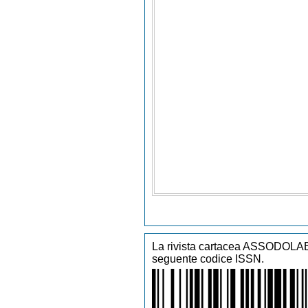
TAXI Diritto di chiamata radiotaxi
TAXI Importo massimo chiamata radiotax
TAXI Tariffa 1 al KM urbana
TAXI Tariffa 2 al KM extra urbana (il c
momento di inserire la tariffa 2, segna
TAXI Percorso di andata e ritorno
TAXI Sosta ogni ora
NCC Scatto di partenza
NCC Corsa minima comprensiva di 200
NCC Diritto di chiamata radiotaxi
NCC Importo massimo chiamata radiotaxi
NCC Tariffa 1 al KM urbana
NCC Tariffa 2 al KM extra urbana (il co
momento di inserire la tariffa 2, segna
NCC Percorso di andata e ritorno
NCC Sosta ogni ora
La rivista cartacea ASSODOLAB 
seguente codice ISSN.