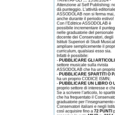
TRINITAPOLI ..:: 15.08.2024 -
Attenzione al Self Publishing: n
dà punteggio. L’attività editorial
ASSODOLAB non si ferma mai,
anche durante il periodo estivo!
Con l’Editrice ASSODOLAB è
possibile incrementare il punteg
nelle graduatorie del personale
docente dei Conservatori, degli
Istituti Superiori di Studi Musical
ampliare semplicemente il propr
curriculum, qualsiasi esso sia.
Infatti è possibile:
-
PUBBLICARE GLI ARTICOL
settore musicale sulla rivista
ASSODOLAB che ha un propri
-
PUBBLICARE SPARTITI O 
ha un proprio CODICE ISMN;
-
PUBBLICARE UN LIBRO O 
proprio settore di interesse e 
Se a scrivere l’articolo, lo sparti
che ha frequentato il Conservato
graduatorie per l’insegnamento di
Conservatori italiani e negli Isti
così acquisire fino a
72 PUNTI
p