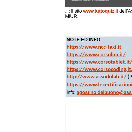
..:: Il sito
www.tuttoquiz.it
dell'A
MIUR.
NOTE ED INFO:
https://www.ncc-taxi.it
https://www.corsolim.it/
https://www.corsotablet.it
https://www.corsocoding.it
http://www.assodolab.it/
(P
https://www.lecertificazion
Info:
agostino.delbuono@asso
Quiz per conducente di Taxi
Quiz per conducenti di veicoli NCC
Quiz gratuiti per conducente di Taxi
Quiz gratuiti per conducenti di veicol
TAXI Scatto di partenza
TAXI Corsa minima comprensiva di 200