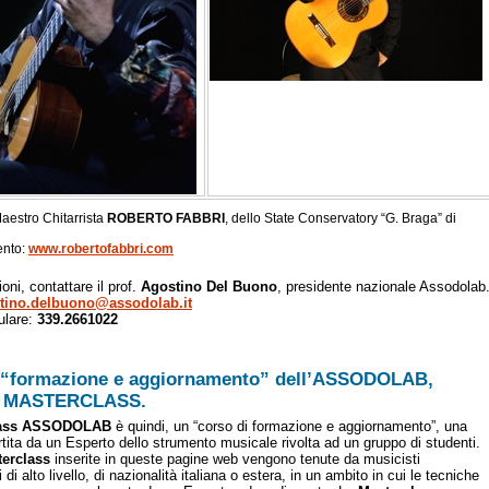
 Maestro Chitarrista
ROBERTO FABBRI
, dello State Conservatory “G. Braga” di
mento:
www.robertofabbri.com
oni, contattare il prof.
Agostino Del Buono
, presidente nazionale Assodolab
tino.delbuono@assodolab.it
ulare:
339.2661022
di “formazione e aggiornamento” dell’ASSODOLAB,
le MASTERCLASS.
lass ASSODOLAB
è quindi, un “corso di formazione e aggiornamento”, una
tita da un Esperto dello strumento musicale rivolta ad un gruppo di studenti.
erclass
inserite in queste pagine web vengono tenute da musicisti
 di alto livello, di nazionalità italiana o estera, in un ambito in cui le tecniche