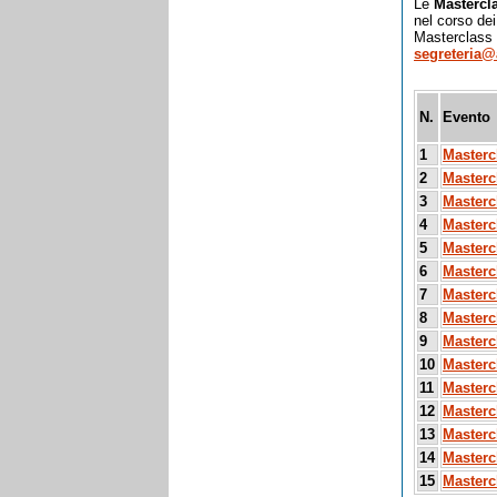
Le
Mastercl
nel corso dei
Masterclass 
segreteria@
N.
Evento
1
Masterc
2
Masterc
3
Mastercl
4
Masterc
5
Masterc
6
Masterc
7
Masterc
8
Masterc
9
Masterc
10
Masterc
11
Masterc
12
Masterc
13
Masterc
14
Masterc
15
Masterc