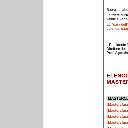
Sopra, la tab
La "
data di is
valide e vanno
La "data dell
calendarizzar
Il Presidente
Direttore del
Prof. Agosti
ELENCO
MASTER
MASTERCL
Masterclas
Masterclas
Masterclas
Masterclas