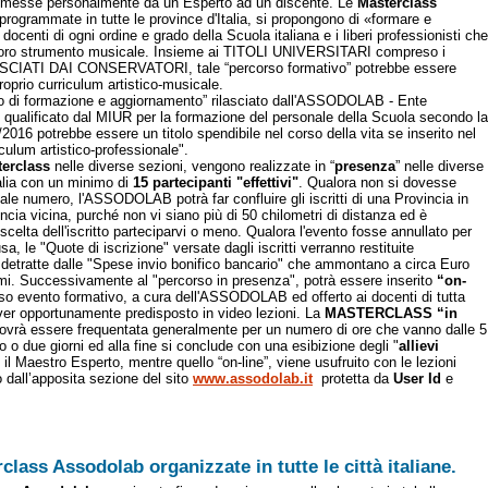
smesse personalmente da un Esperto ad un discente. Le
Masterclass
 programmate in tutte le province d'Italia, si propongono di «formare e
 docenti di ogni ordine e grado della Scuola italiana e i liberi professionisti che
l loro strumento musicale. Insieme ai TITOLI UNIVERSITARI compreso i
SCIATI DAI CONSERVATORI, tale “percorso formativo” potrebbe essere
proprio curriculum artistico-musicale.
orso di formazione e aggiornamento” rilasciato dall'ASSODOLAB - Ente
e qualificato dal MIUR per la formazione del personale della Scuola secondo la
/2016 potrebbe essere un titolo spendibile nel corso della vita se inserito nel
iculum artistico-professionale".
erclass
nelle diverse sezioni, vengono realizzate in “
presenza
” nelle diverse
talia con un minimo di
15 partecipanti "effettivi"
. Qualora non si dovesse
ale numero, l'ASSODOLAB potrà far confluire gli iscritti di una Provincia in
incia vicina, purché non vi siano più di 50 chilometri di distanza ed è
elta dell'iscritto parteciparvi o meno. Qualora l'evento fosse annullato per
sa, le "Quote di iscrizione" versate dagli iscritti verranno restituite
 detratte dalle "Spese invio bonifico bancario" che ammontano a circa Euro
mi. Successivamente al "percorso in presenza", potrà essere inserito
“on-
so evento formativo, a cura dell'ASSODOLAB ed offerto ai docenti di tutta
aver opportunamente predisposto in video lezioni. La
MASTERCLASS “in
ovrà essere frequentata generalmente per un numero di ore che vanno dalle 5
no o due giorni ed alla fine si conclude con una esibizione degli "
allievi
 il Maestro Esperto, mentre quello “on-line”, viene usufruito con le lezioni
 dall’apposita sezione del sito
www.assodolab.it
protetta da
User Id
e
class Assodolab organizzate in tutte le città italiane.