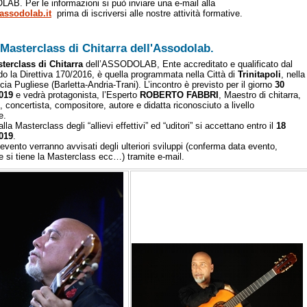
AB. Per le informazioni si può inviare una e-mail alla
assodolab.it
prima di iscriversi alle nostre attività formative.
Masterclass di Chitarra dell'Assodolab.
terclass di Chitarra
dell’ASSODOLAB, Ente accreditato e qualificato dal
 la Direttiva 170/2016, è quella programmata nella Città di
Trinitapoli
, nella
ia Pugliese (Barletta-Andria-Trani). L’incontro è previsto per il giorno
30
019
e vedrà protagonista, l’Esperto
ROBERTO FABBRI
, Maestro di chitarra,
 concertista, compositore, autore e didatta riconosciuto a livello
e.
alla Masterclass degli “allievi effettivi” ed “uditori” si accettano entro il
18
019
.
all’evento verranno avvisati degli ulteriori sviluppi (conferma data evento,
e si tiene la Masterclass ecc…) tramite e-mail.