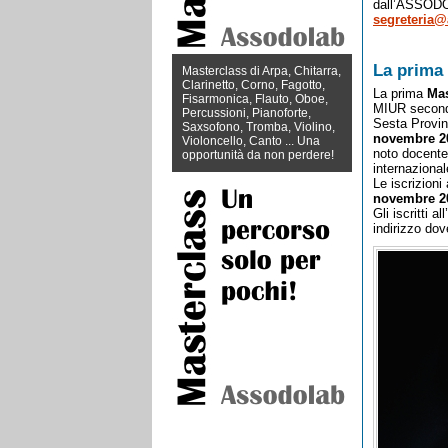
dall’ASSODOL
segreteria@
La prima 
Masterclass di Arpa, Chitarra,
Clarinetto, Corno, Fagotto,
La prima
Mas
Fisarmonica, Flauto, Oboe,
MIUR secondo
Percussioni, Pianoforte,
Sesta Provinc
Saxsofono, Tromba, Violino,
novembre 2
Violoncello, Canto ... Una
noto docente,
opportunità da non perdere!
internazional
Le iscrizioni 
novembre 2
Gli iscritti 
indirizzo dov