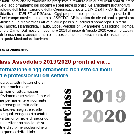
anti i corsi che l’Assodolab ha progettato e realizzato in questi venti anni di inten
va e di aggiornamento dei docenti e liberi professionisti. Gli argomenti ruotano tutti
cnologie dell’Informazione e della Comunicazione, alla LIM CERTIFICATE, all'utilizz
didattica, ai TABLET, ai DSA ecc... Oggi proponiamo il primo di una lunga serie di
l campo musicale in quanto l'ASSODOLAB ha attivo da alcuni anni a questa pa
usicale. Le Masterclass attive di cui è possibile iscriversi sono: Arpa, Chitarra,
no, Fagotto, Fisarmonica, Flauto, Oboe, Percussioni, Pianoforte, Sassofono, Tromba
cello e Canto. Dal mese di novembre 2019 al mese di Agosto 2020 verranno attivati
i di formazione e aggiornamento in questo ambito artistico-musicale lasciando la
i a quale Masterclass iscriversi.
ata al 28/09/2019.
ass Assodolab 2019/2020 pronti al via ...
i formazione e aggiornamento richiesto da molti
i e professionisti del settore.
are, a tutti i lettori che si
ueste pagine che
 non effettua nessun
rfezionamento scientifico e di
one permanente e ricorrente,
l conseguimento della
a Laurea magistrale, alla
ei quali vengono rilasciati i
rsitari di primo e di secondo
er il settore musicale né su
ti e discipline scolastiche o
in quanto detto titolo