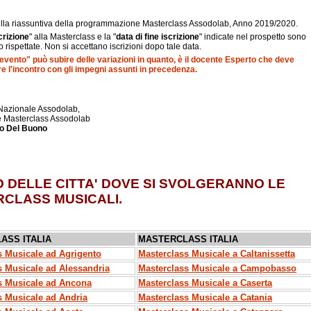
ella riassuntiva della programmazione Masterclass Assodolab, Anno 2019/2020.
crizione
" alla Masterclass e la "
data di fine iscrizione
" indicate nel prospetto sono
 rispettate. Non si accettano iscrizioni dopo tale data.
'evento" può subire delle variazioni in quanto, è il docente Esperto che deve
e l'incontro con gli impegni assunti in precedenza.
 Nazionale Assodolab,
le Masterclass Assodolab
no Del Buono
 DELLE CITTA' DOVE SI SVOLGERANNO LE
CLASS MUSICALI.
ASS ITALIA
MASTERCLASS ITALIA
s Musicale ad Agrigento
Masterclass Musicale a Caltanissetta
s Musicale ad Alessandria
Masterclass Musicale a Campobasso
s Musicale ad Ancona
Masterclass Musicale a Caserta
s Musicale ad Andria
Masterclass Musicale a Catania