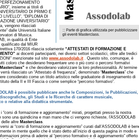
 PERFEZIONAMENTO
O”, insieme ai titoli di
NIVERSITARIO DI PRIMO E
 LIVELLO”, “DIPLOMA DI
ZAZIONE UNIVERSITARIO”
ra, vengono rilasciati
te” dalle Università Italiane
::: Parte di grafica utilizzata per pubblicizzare
gli eventi Masterclass.
ervatori di Musica.
, in qualità di Ente
 qualificato dal MIUR
irettiva 170/2016 rilascia solamente
“ATTESTATI DI FORMAZIONE E
MENTO”
ai docenti partecipanti, nei diversi settori scolastici, oltre alle tredici
IONI” menzionate sul sito
www.assodolab.it
. Questo sito, comunque, è
utti coloro che desiderano frequentare uno o più corsi o percorsi formativi
Masterclass”
e che desiderano valorizzare la loro professionalità. Al termine
, verrà rilasciato un “Attestato di frequenza”, denominato “
Masterclass
” che
re considerato come un titolo artistico nelle graduatorie di insegnamento di
stituto della II e III Fascia o come semplice “percorso formativo”.
OLAB è possibile pubblicare anche le Composizioni, le Pubblicazioni,
 discografiche, gli Studi e le Ricerche di carattere musicale,
 o relative alla didattica strumentale.
i “corsi di formazione e aggiornamento” mirati, progettati presso la nostra
e sono una quindicina e man mano che ci vengono richieste, l'ASSODOLAB
 delle altre
Masterclass
.
riversi ai “corsi di formazione e aggiornamento” curati dall’ASSODOLAB è ben
mente in mente quello che è stato detto all’inizio di questa pagina in modo e
nformazioni prima di aderire al “percorso formativo e di aggiornamento” offerto