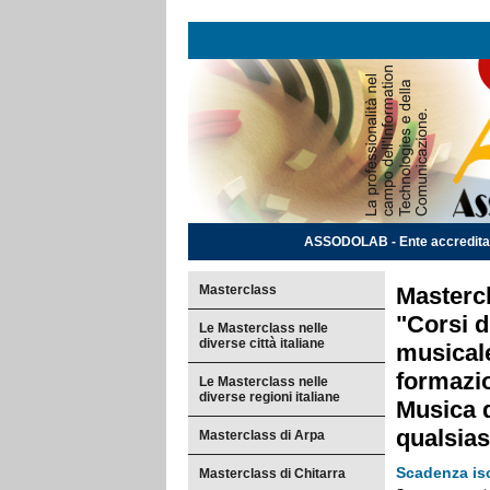
ASSODOLAB - Ente accreditato e
Masterclass
Mastercl
"Corsi 
Le Masterclass nelle
diverse città italiane
musicale
formazio
Le Masterclass nelle
diverse regioni italiane
Musica d
qualsia
Masterclass di Arpa
Scadenza isc
Masterclass di Chitarra