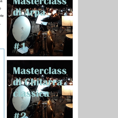
sa
o
rte
,