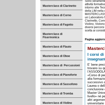
Sono veramente t
attività formati
Masterclass di Clarinetto
intorno alle Te
della LIM nella 
MASTERCLASS ne
Masterclass di Corno
un Laboratorio M
Clarinetto, Cor
Violino, Violon
Masterclass di Fagotto
diversi percors
scelta ai corsist
Masterclass di
Fisarmonica
Pagina aggiorn
Masterclass di Flauto
Mastercl
I corsi d
Masterclass di Oboe
insegnant
E’ bene precis
Masterclass di Percussioni
trovano su q
l’ASSODOLAB
Masterclass di Pianoforte
«Corso di pe
alta formazi
successivo a
Masterclass di Sassofono
Laurea o dell
conclusione d
Master Unive
Masterclass di Tromba
livello» né p
altri argomen
Masterclass di Violino
universitarie 