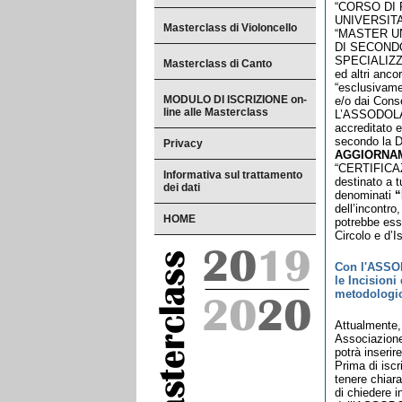
“CORSO DI
UNIVERSITARI
Masterclass di Violoncello
“MASTER U
DI SECONDO
SPECIALIZ
Masterclass di Canto
ed altri anco
“esclusivamen
MODULO DI ISCRIZIONE on-
e/o dai Cons
line alle Masterclass
L’ASSODOLAB
accreditato e
secondo la D
Privacy
AGGIORNA
“CERTIFICAZ
Informativa sul trattamento
destinato a t
dei dati
denominati
“
dell’incontro
HOME
potrebbe esse
Circolo e d’I
Con l'ASSOD
le Incisioni
metodologico
Attualmente, 
Associazion
potrà inserire
Prima di isc
tenere chiara
di chiedere i