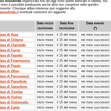
ass Assodolab
organizzate fino ad oggi sono quelle elencate in tabella, ma
 mesi è possibile predisporre anche altre non comprese nelle quindici
inserite. Chiunque abbia interesse può suggerire alla
assodolab.it
eventuali variazioni e/o aggiunte.
Data inizio
Data fine
Data evento
iscrizione
iscrizione
(*)
lass di Arpa
inizio mese
il 15 del mese
nei mesi successivi
lass di Chitarra
inizio mese
il 15 del mese
nei mesi successivi
ass di Clarinetto
inizio mese
il 15 del mese
nei mesi successivi
lass di Corno
inizio mese
il 15 del mese
nei mesi successivi
lass di Fagotto
inizio mese
il 15 del mese
nei mesi successivi
lass di Fisarmonica
inizio mese
il 15 del mese
nei mesi successivi
lass di Flauto
inizio mese
il 15 del mese
nei mesi successivi
lass di Oboe
inizio mese
il 15 del mese
nei mesi successivi
lass di Percussioni
inizio mese
il 15 del mese
nei mesi successivi
lass di Pianoforte
inizio mese
il 15 del mese
nei mesi successivi
lass di Sassofono
inizio mese
il 15 del mese
nei mesi successivi
lass di Tromba
inizio mese
il 15 del mese
nei mesi successivi
lass di Violino
inizio mese
il 15 del mese
nei mesi successivi
lass di Violoncello
inizio mese
il 15 del mese
nei mesi successivi
lass di Canto
inizio mese
il 15 del mese
nei mesi successivi