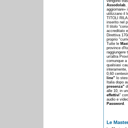
vengono tra
Assodolab
,
aggiornare» i
utilizzano i
TITOLI RILA
inserito nel 
Il titolo “c
accreditato 
Direttiva 170
proprio "curr
Tutte le
Mast
province d'I
raggiungere t
un'altra Prov
comunque a sc
qualsiasi cau
interamente,
0,60 centesi
line”
lo stes
Italia dopo 
presenza”
d
alle 10, in u
effettivi
" con
audio e video
Password
.
Le Master