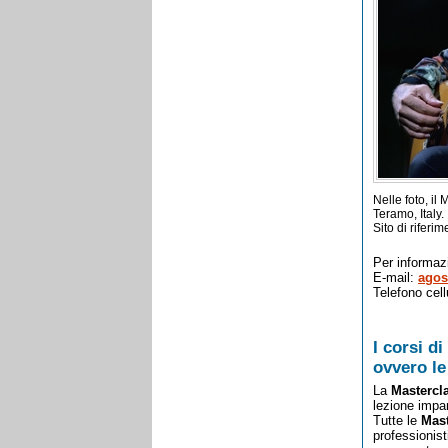
Nelle foto, il
Teramo, Italy.
Sito di riferi
Per informazi
E-mail:
agos
Telefono cell
I corsi 
ovvero 
La
Masterc
lezione impar
Tutte le
Mast
professionisti