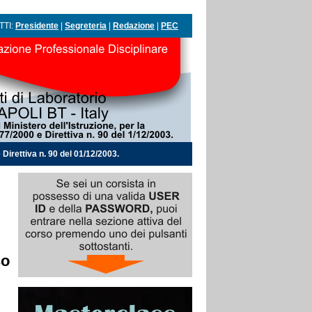
TTI:
Presidente
|
Segreteria
|
Redazione
|
PEC
Direttiva n. 90 del 01/12/2003.
so