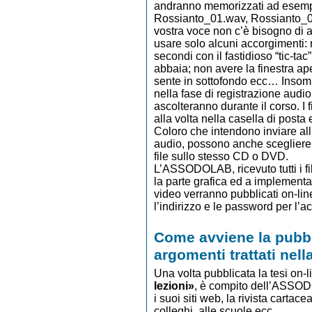
andranno memorizzati ad esemp
Rossianto_01.wav, Rossianto_02
vostra voce non c’è bisogno di 
usare solo alcuni accorgimenti: 
secondi con il fastidioso “tic-ta
abbaia; non avere la finestra ap
sente in sottofondo ecc… Insomm
nella fase di registrazione audio
ascolteranno durante il corso. I f
alla volta nella casella di posta 
Coloro che intendono inviare all
audio, possono anche scegliere l
file sullo stesso CD o DVD.
L’ASSODOLAB, ricevuto tutti i fi
la parte grafica ed a implementar
video verranno pubblicati on-li
l’indirizzo e le password per l’
Come avviene la pubbli
argomenti trattati nell
Una volta pubblicata la tesi on-l
lezioni»
, è compito dell’ASSODO
i suoi siti web, la rivista cartace
colleghi, alle scuole ecc…