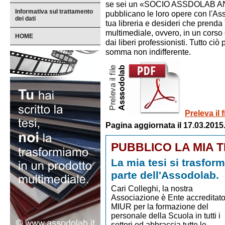
se sei un «SOCIO ASSDOLAB ANNO 
Informativa sul trattamento
pubblicano le loro opere con l'Ass
dei dati
tua libreria e desideri che prenda 
multimediale, ovvero, in un corso o
HOME
dai liberi professionisti. Tutto ciò
somma non indifferente.
Preleva il 
Pagina aggiornata il 17.03.2015
PUBBLICO LA MIA T
La mia tesi si trasfor
parte dell'Assodolab.
Cari Colleghi, la nostra
Associazione è Ente accreditato
MIUR per la formazione del
personale della Scuola in tutti i
settori ed abbraccia tutte le