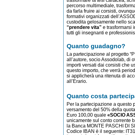
trasformare la tesi cartacea, scri
percorso multimediale, trasforma
da farla fruire ai corsisti, ovunqu
formativi organizzati dell’ASSOD
custodita gelosamente nello scaffa
“prendere vita”
e trasformarsi 
tutti gli insegnanti e profession
Quanto guadagno?
La partecipazione al progetto 
all’autore, socio Assodolab, di
importi versati dai corsisti che 
questo importo, che verrà per
si applicherà una ritenuta di a
all’Erario.
Quanto costa partecipa
Per la partecipazione a questo p
versamento del 50% della quota
Euro 100,00 quale
«SOCIO AS
unicamente sul conto corrente
la Banca MONTE PASCHI DI SIENA 
Codice IBAN è il seguente: IT