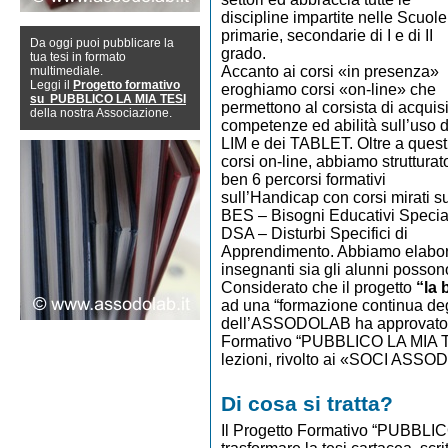
discipline impartite nelle Scuole
primarie, secondarie di I e di II
Da oggi puoi pubblicare la
grado.
tua tesi in formato
Accanto ai corsi «in presenza»
multimediale.
Leggi il
Progetto formativo
eroghiamo corsi «on-line» che
su PUBBLICO LA MIA TESI
permettono al corsista di acquis
della nostra Associazione.
competenze ed abilità sull’uso d
LIM e dei TABLET. Oltre a quest
corsi on-line, abbiamo strutturat
ben 6 percorsi formativi
sull’Handicap con corsi mirati s
BES – Bisogni Educativi Specia
DSA – Disturbi Specifici di
Apprendimento. Abbiamo elaborato
insegnanti sia gli alunni posso
Considerato che il progetto
“la
ad una “formazione continua degl
dell’ASSODOLAB ha approvato e 
Formativo “PUBBLICO LA MIA TES
lezioni, rivolto ai «SOCI ASS
Di cosa si tratta?
Il Progetto Formativo “PUBBLICO