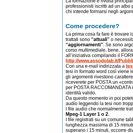
La formazione è rivolta principal
professionisti iscritti ad un albo 
chi intende formarsi negli argomen
Come procedere?
La prima cosa fa fare è trovare l
trattati sono
“attuali”
o necessit
“aggiornamenti”
. Se sono arg
corso multimediale, bene, allor
all’iniziativa compilando il FOR
http://www.assodolab.it/Pubb
Con una e-mail indirizzata a
tes
tesi in formato word così viene 
gli argomenti rivestono carattere 
riceverete per POSTA un «contra
per POSTA RACCOMANDATA insi
identità valido.
Da questo momento in poi potete 
audio leggendo la tesi non trop
I file audio che normalmente trat
Mpeg-1 Layer 1 o 2.
I file registrati su un comune t
lunghezza massima di 15 minuti 
superano i 15 minuti, occorre divi