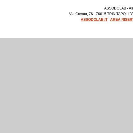
ASSODOLAB - Asso
Via Cavour, 76 - 76015 TRINITAPOLI BT 
ASSODOLAB.IT
|
AREA RISER