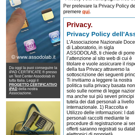
Per prelevare la Privacy Policy de
premere
qui
.
Privacy.
Privacy Policy dell'As
L’Associazione Nazionale Docenti di Laboratorio, in sigla ASSODOLAB, ti chiede di porre l’attenzione al sito web di cui è titolare e vuole assicurare il rispetto della tua Privacy attraverso la sottoscrizione dei seguenti principi. Ti invitiamo a leggere la nostra politica sulla privacy basata non solo sulle norme di legge nazionali ma anche sui più severi principi di tutela dei dati personali a livello internazionale. 1) Raccolta e Utilizzo delle informazioni: I dati personali raccolti mediante le procedure di registrazione ai servizi offerti saranno registrati su database elettronici di proprietà dell’Associazione Nazionale Docenti di Laboratorio, in sigla ASSODOLAB, con sede legale in Via Cavour, 74 – 76015 TRINITAPOLI BT – Italy, che ne sarà responsabile per il trattamento, nella persona del titolare, sottopone i dati personali degli utenti a tutte le operazioni di trattamento individuate dal D. Lgs. 196/2003 – ovvero: raccolta, registrazione, organizzazione, conservazione, elaborazione, modifica, selezione, estrazione, raffronto, utilizzo, interconnessione ed ogni altra operazione utile alla fornitura dei servizi richiestici, ivi compresa la comunicazione a terzi, ove indispensabile a norma delle disposizioni del decreto stesso. Tali dati potranno anche essere organizzati in banche dati o archivi interni all’Associazione. In particolare, le finalità del trattamento dei dati personali sono le seguenti: a) fornire i servizi previsti; b) fornire le informazioni e/o inviare comunicazioni relative al servizio; c) provvedere a tutti gli eventuali adempimenti contabili e fiscali; d) risalire ad autori di eventuali illeciti solo in caso di specifiche richieste e per conto delle autorità competenti. Qualora l'utente abbia prestato idoneo consenso: e) fornire le informazioni e/o offerte sui servizi che l’Associazione Nazionale Docenti di Laboratorio, in sigla ASSODOLAB, e/o società affiliate e/o controllate, così come partners commerciali ed outsourcers, senza che ciò determini la cessione dei dati personali a soggetti terzi. L’Associazione Nazionale Docenti di Laboratorio, in sigla ASSODOLAB, si impegna a non cedere mai i dati dei propri clienti a terzi; f) verificare la qualità dei servizi offerti, anche offrendo servizi post-vendita; g) inviare comunicazioni ed informazioni di carattere pubblicitario relative a prodotti ed iniziative proprie e di terzi; h) soddisfare indagini di mercato e statistiche, marketing e preferenze sui prodotti. I dati personali sono suddivisi in due categorie: obbligatori e facoltativi. Il conferimento dei dati obbligatori ed il relativo trattamento per le finalità sopra indicate sono strettamente funzionali all’esecuzione dei servizi indicati. L’eventuale rifiuto dell’utente a fornire tali dati o l’eventuale rifiuto di consentire al loro trattamento comporterà l’impossibilità di usufruire del servizio offerto. 2) Aggiornamento, Rettificazione, Integrazione, Cancellazione dei tuoi dati (in base all’art. 7, numero 3, lettere a,b,c): Diritto di accesso ai dati personali ed altri diritti. L'interessato ha diritto di ottenere la conferma dell'esistenza o meno di dati personali che lo riguardano, anche se non ancora registrati, e la loro comunicazione in forma intelligibile. L'interessato ha diritto di ottenere l'indicazione: a) dell'origine dei dati personali; b) delle finalità e modalità del trattamento; c) della logica applicata in caso di trattamento effettuato con l'ausilio di strumenti elettronici; d) degli estremi identificativi del titolare, dei responsabili e del rappresentante designato ai sensi dell'articolo 5, comma 2; e) dei soggetti o delle categorie di soggetti ai quali i dati personali possono essere comunicati o che possono venirne a conoscenza in qualità di rappresentante designato nel territorio dello Stato, di responsabili o incaricati. L'interessato ha diritto di ottenere: a) l'aggiornamento, la rettificazione ovvero, quando vi ha interesse, l'integrazione dei dati; b) la cancellazione, la trasformazione in forma anonima o il blocco dei dati trattati in violazione di legge, compresi quelli di cui non è necessaria la conservazione in relazione agli scopi per i quali i dati sono stati raccolti o successivamente trattati; c) l'attestazione che le operazioni di cui alle lettere a) e b) sono state portate a conoscenza, anche per quanto riguarda il loro contenuto, di coloro ai quali i dati sono stati comunicati o diffusi, eccettuato il caso in cui tale adempimento si rivela impossibile o comporta un impiego di mezzi manifestamente sproporzionato rispetto al diritto tutelato. L'interessato ha diritto di opporsi, in tutto o in parte: a) per motivi legittimi al trattamento dei dati personali che lo riguardano, ancorché pertinenti allo scopo della raccolta; b) al trattamento di dati personali che lo riguardano a fini di invio di materiale pubblicitario o di vendita diretta o per il compimento di ricerche di mercato o di comunicazione commerciale. 3) A cosa si applica: La nostra politica sui dati personali che stai leggendo copre tutte le informazioni raccolte in questo o in altri siti ad esso collegati. 4) A cosa non si applica la nostra politica sulla privacy: A tutto quanto non dipende dalla nostra volontà, inclusi eventuali attacchi che possano essere messi in atto da hackers non prevedibili in base alle tecniche di protezione più aggiornate e che noi adottiamo. 5) Uso dei COOKIES: Questo sito potrebbe contenere dei cookies. I Cookies sono identificatori che un sito web può inviare al browser dell'utente per tenere traccia del computer e facilitare la successiva visita al sito. Puoi impostare il tuo computer per rifiutare i cookies all’interno del sito o per ricevere una notifica ogni volta che viene inviato un cookie. Tuttavia, alcune parti del sito web dell’Associazione Nazionale Docenti di Laboratorio, in sigla ASSODOLAB, potrebbero non funzionare correttamente se i cookies non sono accettati. 6) Uso degli indirizzi IP: Un indirizzo IP è un numero che viene assegnato automaticamente dal tuo Internet Provider (fornitore di accesso in rete) ogni volta in cui stai navigando on-line. Quando tu richiedi una pagina web del sito dell’Associazione Nazionale Docenti di Laboratorio, in sigla ASSODOLAB, il nostro server o quello offerto da altre aziende in modo gratuito ed inserito nelle nostre pagine web (Google Analytics, Histats ecc…) registra il tuo indirizzo IP e lo trasmette al sistema amministrativo al fine di riportare informazioni aggregate ai nostri pubblicitari e di ragionare sugli accessi al nostro sito da parte degli utenti. Non colleghiamo il tuo indirizzo IP ad alcun indirizzo o informazione personale che possa individuarti singolarmente, il che significa che la tua visita sul nostro sito è registrata, ma che tu lo fai in maniera totalmente anonima. 7) Obblighi contrattuali: In caso di acquisto sul sito Web, l'utente è tenuto a fornire il proprio nome, indirizzo per la fatturazione, indirizzo e-mail e le altre informazioni dei singoli “Moduli e/o Form” data di pagamento ecc… L’Associazione Nazionale Docenti di Laboratorio, in sigla ASSODOLAB, utilizzerà tali informazioni soltanto per l'elaborazione dell'ordine e per inviare informazioni specifiche rilevanti per il prodotto, come la ricevuta, la fattura o il codice di licenza. Le informazioni fornite non verranno utilizzate a fini non commerciali e non verranno vendute, trasmesse, concesse in licenza o inoltrate a terzi in altro modo. 8) MODIFICHE ALLA PRESENTE INFORMATIVA: L’Associazione Nazionale Docenti di Laboratorio, in sigla ASSODOLAB, aggiornerà periodicamente la presente Informativa sulla privacy, al fine di recepire le novità legislative e internazionali in materia. Ti invitiamo a rileggere periodicamente la nostra Privacy Policy. 9) Condivisione dei dati personali: L’Associazione Nazionale Docenti di Laboratorio, in sigla ASSODOLAB, ha scelto di condividere i dati raccolti solo alle seguenti condizioni: 1) nel caso in cui tu abbia rilasciato il consenso; 2) nel caso in cui ciò sia indispensabile per fornire il prodotto o il servizio da te richiesto. 10) Links – Siti collegati: Il sito Web dell’Associazione Nazionale Docenti di Laboratorio, in sigla ASSODOLAB, può contenere link ad altri siti. L’Associazione Nazionale Docenti di Laboratorio, in sigla ASSODOLAB, non esegue il monitoraggio né il controllo dei contenuti di tali siti Web, né verifica se tali siti raccolgano o elaborino i dati personali dell'utente. Di conseguenza, l’Associazione Nazionale Docenti di Laboratorio, in sigla ASSODOLAB, declina ogni responsabilità riguardo al 
Da oggi la puoi conseguire la
iPAD CERTIFICATE ® presso
un Test Center Assodolab in
tutta Italia. Leggi il
PROGETTO CERTIFICATIVO
iPAD
della nostra
Associazione.