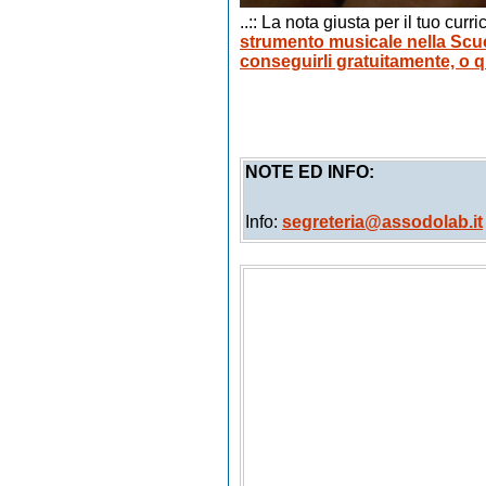
..:: La nota giusta per il tuo curr
strumento musicale nella Scu
conseguirli gratuitamente, o q
NOTE ED INFO:
Info:
segreteria@assodolab.it
Eduardo Romano, Marta Salv
Del Buono, Maria Corapi, M
Sergej Rachmaninov, Ciaiko
Chiesa di San Donato, Cast
gratuita online, Masterclass
Masterclass di Clarinetto, 
Fagotto, Masterclass di Fis
Masterclass di Oboe, Master