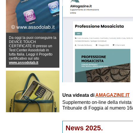
Da oggi la puoi conseguire la
DEVICE TOUCH
CERTIFICATE ® presso un
Test Center Assodolab in
tutta Italia. Leggi il Progetto
certificativo sul sito
www.assodolab.it
Una videata di
AMAGAZINE.IT
Supplemento on-line della rivist
Tribunale di Foggia al numero 16
News 2025.