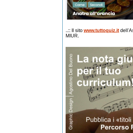
..:: Il sito
www.tuttoquiz.it
dell'A
MIUR.