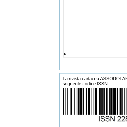
Vocale da Camera, Formaz
Formazione Oboe Barocco,
Composizione Organistica, 
Formazione Saxofono, Form
Orchestra di Fiati, Formazi
Formazione Tromba Jazz, 
Viola, Formazione Viola da
Barocco, Formazione Violon
b
La rivista cartacea ASSODOLAB 
seguente codice ISSN.