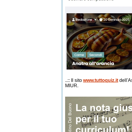
..:: Il sito
www.tuttoquiz.it
dell'A
MIUR.