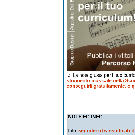
..:: La nota giusta per il tuo curr
strumento musicale nella Scu
conseguirli gratuitamente, o q
NOTE ED INFO:
Info:
segreteria@assodolab.it