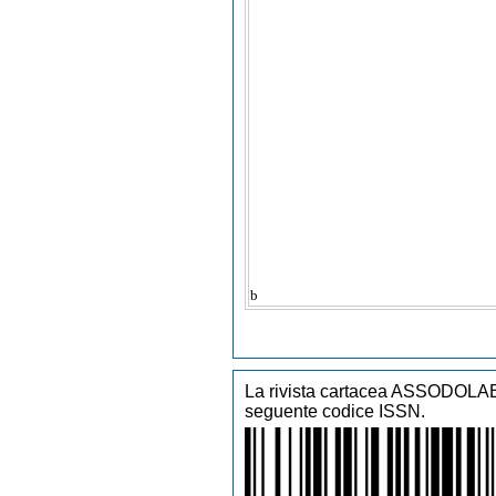
Formazione Composizione,
Formazione Corno, Formazi
Fisarmonica, Formazione F
Direzione di Coro e Compo
Vocale da Camera, Formaz
Formazione Oboe Barocco,
Composizione Organistica, 
Formazione Saxofono, Form
Orchestra di Fiati, Formazi
Formazione Tromba Jazz, 
Viola, Formazione Viola da
Barocco, Formazione Violon
b
La rivista cartacea ASSODOLAB 
seguente codice ISSN.