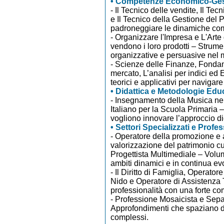
• Competenze Economico-Ges
- Il Tecnico delle vendite, Il Te
e Il Tecnico della Gestione del 
padroneggiare le dinamiche comm
- Organizzare l'Impresa e L'Art
vendono i loro prodotti – Strume
organizzative e persuasive nel
- Scienze delle Finanze, Fonda
mercato, L’analisi per indici ed
teorici e applicativi per naviga
• Didattica e Metodologie Edu
- Insegnamento della Musica nel
Italiano per la Scuola Primaria 
vogliono innovare l’approccio di
• Settori Specializzati e Profes
- Operatore della promozione e a
valorizzazione del patrimonio cu
Progettista Multimediale – Volum
ambiti dinamici e in continua ev
- Il Diritto di Famiglia, Operator
Nido e Operatore di Assistenza 
professionalità con una forte c
- Professione Mosaicista e Separ
Approfondimenti che spaziano dal
complessi.