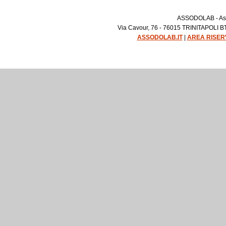
ASSODOLAB - Asso
Via Cavour, 76 - 76015 TRINITAPOLI BT 
ASSODOLAB.IT
|
AREA RISER