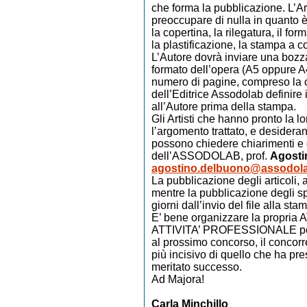
che forma la pubblicazione. L’Ar
preoccupare di nulla in quanto 
la copertina, la rilegatura, il for
la plastificazione, la stampa a c
L’Autore dovrà inviare una bozza
formato dell’opera (A5 oppure A4
numero di pagine, compreso la c
dell’Editrice Assodolab definire 
all’Autore prima della stampa.
Gli Artisti che hanno pronto la lo
l’argomento trattato, e desider
possono chiedere chiarimenti e 
dell’ASSODOLAB, prof.
Agosti
agostino.delbuono@assodola
La pubblicazione degli articoli, a
mentre la pubblicazione degli spa
giorni dall’invio del file alla sta
E’ bene organizzare la propria 
ATTIVITA’ PROFESSIONALE per 
al prossimo concorso, il concorr
più incisivo di quello che ha pre
meritato successo.
Ad Majora!
Carla Minchillo