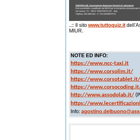
..:: Il sito
www.tuttoquiz.it
dell'A
MIUR.
NOTE ED INFO:
https://www.ncc-taxi.it
https://www.corsolim.it/
https://www.corsotablet.it
https://www.corsocoding.it
http://www.assodolab.it/
(P
https://www.lecertificazion
Info:
agostino.delbuono@asso
Quiz per conducente di Taxi
Quiz per conducenti di veicoli NCC
Quiz gratuiti per conducente di Taxi