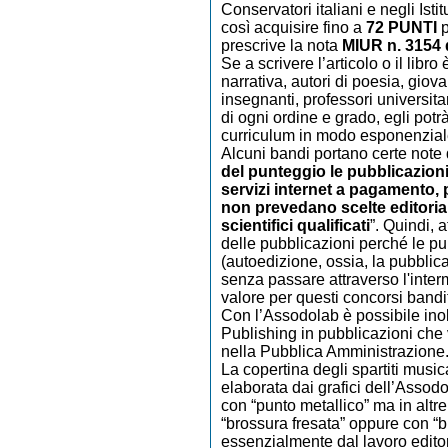
Conservatori italiani e negli Isti
così acquisire fino a
72 PUNTI
p
prescrive la nota
MIUR n. 3154 
Se a scrivere l’articolo o il libro
narrativa, autori di poesia, giova
insegnanti, professori universitar
di ogni ordine e grado, egli potr
curriculum in modo esponenzial
Alcuni bandi portano certe note d
del punteggio le pubblicazioni
servizi internet a pagamento,
non prevedano scelte editoriali
scientifici qualificati
”. Quindi, 
delle pubblicazioni perché le p
(autoedizione, ossia, la pubblica
senza passare attraverso l'inte
valore per questi concorsi banditi
Con l’Assodolab è possibile inol
Publishing in pubblicazioni che 
nella Pubblica Amministrazione
La copertina degli spartiti musica
elaborata dai grafici dell’Assodo
con “punto metallico” ma in alt
“brossura fresata” oppure con “bro
essenzialmente dal lavoro edito