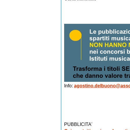
Info:
agostino.delbuono@asso
PUBBLICITA'