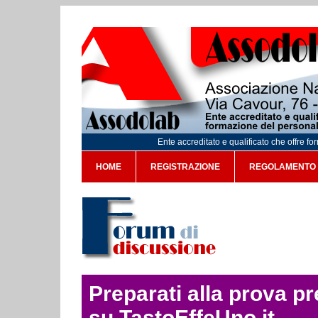
Ente accreditato e qualificato che offre f
HOME
REGISTRAZIONE
REGOLAMENTO
Preparati alla prova p
su TastoEffeUno.it