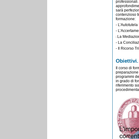
professionali
approfondiment
sarà perfezio
contenzioso tr
formazione:
-
L’Autotutela 
- L’Accertame
La Mediazio
-
-
La Conciliaz
- Il Ricorso Tr
Obiettivi.
Il corso di fo
preparazione i
programmi dei 
in grado di fo
riferimento sia
procedimentali