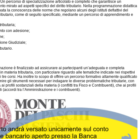
. Un percorso di specializzazione articolato e completo che garantisce un
o mirato ad aspetti specifici del diritto tributario. Nella programmazione didattica
nata la conoscenza delle norme che regolano alcuni de
gli istituti deflattivi del
ibutario
, come di seguito specificato, mediante un percorso di apprendimento e
tributaria;
nto con adesione;
ne;
ione Giudiziale;
ibutario.
rmazione è finalizzato ad assicurare ai partecipanti un’adeguata e completa
n materia tributaria, con particolare riguardo alle tematiche indicate nei rispettivi
tre corsi. Ha inoltre lo scopo di offrire un percorso formativo altamente qualificato
rnire gli strumenti necessari per indagare le diverse problematiche tributarie, con
 ai profili sostanziali della materia (i conflitti tra Fisco e Contribuenti), che ai profili
 (accordi tra l’Amministrazione e i contribuenti).