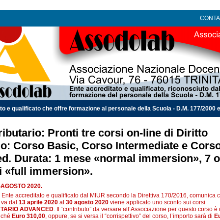
CONTA
 qualificato che offre formazione al personale della Scuola - D.M. 177/2000 e 
ributario: Pronti tre corsi on-line di Diritto
io: Corso Basic, Corso Intermediate e Cors
d. Durata: 1 mese «normal immersion», 7 o
i «full immersion».
AGOSTO 2020.
te accreditato e qualificato dal MIUR secondo la Direttiva 170/2016, comunica 
 va dal
13 aprile 2020
al
30 agosto 2020
viene applicato uno sconto sui corsi
BUTARIO ADVANCED
. Il “contributo” da versare all’Associazione per questo corso è 
iché
Euro 310,00
, oppure, se si versa il “corrispettivo” del corso, l’importo sarà di
E