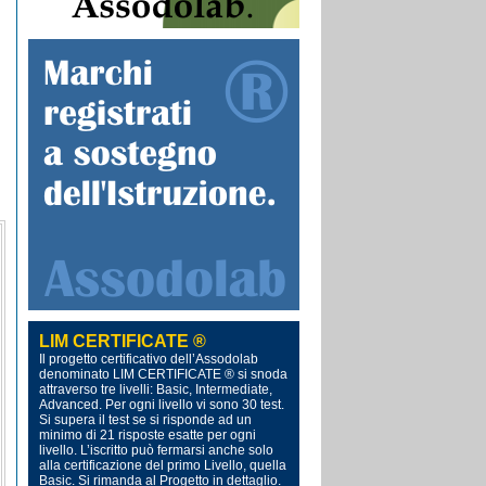
LIM CERTIFICATE ®
Il progetto certificativo dell’Assodolab
denominato LIM CERTIFICATE ® si snoda
attraverso tre livelli: Basic, Intermediate,
Advanced. Per ogni livello vi sono 30 test.
Si supera il test se si risponde ad un
minimo di 21 risposte esatte per ogni
livello. L’iscritto può fermarsi anche solo
alla certificazione del primo Livello, quella
Basic. Si rimanda al Progetto in dettaglio.