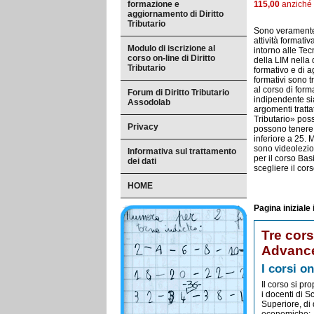
formazione e
115,00
anziché
aggiornamento di Diritto
Tributario
Sono veramente t
attività formati
Modulo di iscrizione al
intorno alle Te
corso on-line di Diritto
della LIM nella
Tributario
formativo e di
formativi sono t
al corso di for
Forum di Diritto Tributario
indipendente sia
Assodolab
argomenti tratta
Tributario» poss
Privacy
possono tenere i
inferiore a 25. 
sono videolezion
Informativa sul trattamento
per il corso Bas
dei dati
scegliere il cor
HOME
Pagina iniziale
Tre cors
Advanc
I corsi on
Il corso si pr
i docenti di 
Superiore, di 