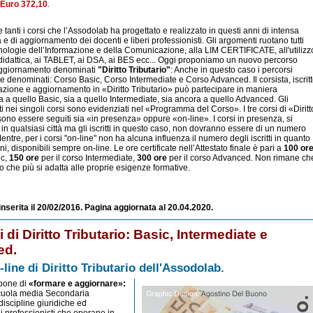
Euro 372,10
.
anti i corsi che l’Assodolab ha progettato e realizzato in questi anni di intensa
va e di aggiornamento dei docenti e liberi professionisti. Gli argomenti ruotano tutti
cnologie dell’Informazione e della Comunicazione, alla LIM CERTIFICATE, all'utilizz
 didattica, ai TABLET, ai DSA, ai BES ecc... Oggi proponiamo un nuovo percorso
 aggiornamento denominati
"Diritto Tributario"
: Anche in questo caso i percorsi
re denominati: Corso Basic, Corso Intermediate e Corso Advanced. Il corsista, iscrit
mazione e aggiornamento in «Diritto Tributario» può partecipare in maniera
 a quello Basic, sia a quello Intermediate, sia ancora a quello Advanced. Gli
ti nei singoli corsi sono evidenziati nel «Programma del Corso». I tre corsi di «Diritt
ono essere seguiti sia «in presenza» oppure «on-line». I corsi in presenza, si
n qualsiasi città ma gli iscritti in questo caso, non dovranno essere di un numero
Mentre, per i corsi "on-line" non ha alcuna influenza il numero degli iscritti in quanto
i, disponibili sempre on-line. Le ore certificate nell’Attestato finale è pari a
100 or
ic,
150 ore
per il corso Intermediate,
300 ore
per il corso Advanced. Non rimane ch
so che più si adatta alle proprie esigenze formative.
 inserita il 20/02/2016. Pagina aggiornata al 20.04.2020.
i di Diritto Tributario: Basic, Intermediate e
ed.
-line di Diritto Tributario dell'Assodolab.
opone di
«formare e aggiornare»:
Scuola media Secondaria
discipline giuridiche ed