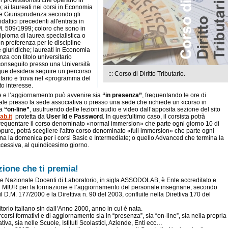
 professionisti che operano in
 ai laureati nei corsi in Economia
e Giurisprudenza secondo gli
dattici precedenti all'entrata in
M. 509/1999; coloro che sono in
iploma di laurea specialistica o
n preferenza per le discipline
giuridiche; laureati in Economia
za con titolo universitario
conseguito presso una Università
que desidera seguire un percorso
::: Corso di Diritto Tributario.
butario e trova nel «programma del
to interesse.
 e l’aggiornamento può avvenire sia
“in presenza”
, frequentando le ore di
ntale presso la sede associativa o presso una sede che richiede un «corso in
ia
“on-line”
, usufruendo delle lezioni audio e video dall’apposita sezione del sito
b.it
protetta da
User Id
e
Password
. In quest'ultimo caso, il corsista potrà
frequentare il corso denominato «normal immersion» che parte ogni giorno 10 di
pure, potrà scegliere l'altro corso denominato «full immersion» che parte ogni
ina la domenica per i corsi Basic e Intermediate; o quello Advanced che termina la
essiva, al quindicesimo giorno.
ione che ti premia!
e Nazionale Docenti di Laboratorio, in sigla ASSODOLAB, è Ente accreditato e
al MIUR per la formazione e l’aggiornamento del personale insegnane, secondo
il D.M. 177/2000 e la Direttiva n. 90 del 2003, confluite nella Direttiva 170 del
itorio italiano sin dall’Anno 2000, anno in cui è nata.
orsi formativi e di aggiornamento sia in “presenza”, sia “on-line”, sia nella propria
ativa, sia nelle Scuole, Istituti Scolastici, Aziende, Enti ecc…