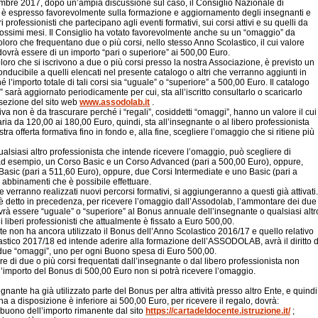
embre 2017, dopo un’ampia discussione sul caso, il Consiglio Nazionale di
 è espresso favorevolmente sulla formazione e aggiornamento degli insegnanti e
eri professionisti che partecipano agli eventi formativi, sui corsi attivi e su quelli da
prossimi mesi. Il Consiglio ha votato favorevolmente anche su un “omaggio” da
coloro che frequentano due o più corsi, nello stesso Anno Scolastico, il cui valore
ovrà essere di un importo “pari o superiore” ai 500,00 Euro.
loro che si iscrivono a due o più corsi presso la nostra Associazione, è previsto un
nducibile a quelli elencati nel presente catalogo o altri che verranno aggiunti in
é l’importo totale di tali corsi sia “uguale” o “superiore” a 500,00 Euro. Il catalogo
 sarà aggiornato periodicamente per cui, sta all’iscritto consultarlo o scaricarlo
 sezione del sito web
www.assodolab.it
.
iva non è da trascurare perché i “regali”, cosiddetti “omaggi”, hanno un valore il cui
ia da 120,00 ai 180,00 Euro, quindi, sta all’insegnante o al libero professionista
stra offerta formativa fino in fondo e, alla fine, scegliere l’omaggio che si ritiene più
ualsiasi altro professionista che intende ricevere l’omaggio, può scegliere di
ad esempio, un Corso Basic e un Corso Advanced (pari a 500,00 Euro), oppure,
 Basic (pari a 511,60 Euro), oppure, due Corsi Intermediate e uno Basic (pari a
i abbinamenti che è possibile effettuare.
erranno realizzati nuovi percorsi formativi, si aggiungeranno a questi già attivati.
è detto in precedenza, per ricevere l’omaggio dall’Assodolab, l’ammontare dei due
ovrà essere “uguale” o “superiore” al Bonus annuale dell’insegnante o qualsiasi altr
i liberi professionisti che attualmente è fissato a Euro 500,00.
te non ha ancora utilizzato il Bonus dell’Anno Scolastico 2016/17 e quello relativo
astico 2017/18 ed intende aderire alla formazione dell’ASSODOLAB, avrà il diritto d
due “omaggi”, uno per ogni Buono spesa di Euro 500,00.
 di due o più corsi frequentati dall’insegnante o dal libero professionista non
’importo del Bonus di 500,00 Euro non si potrà ricevere l’omaggio.
gnante ha già utilizzato parte del Bonus per altra attività presso altro Ente, e quindi
ha a disposizione è inferiore ai 500,00 Euro, per ricevere il regalo, dovrà:
l buono dell’importo rimanente dal sito
https://cartadeldocente.istruzione.it/
;