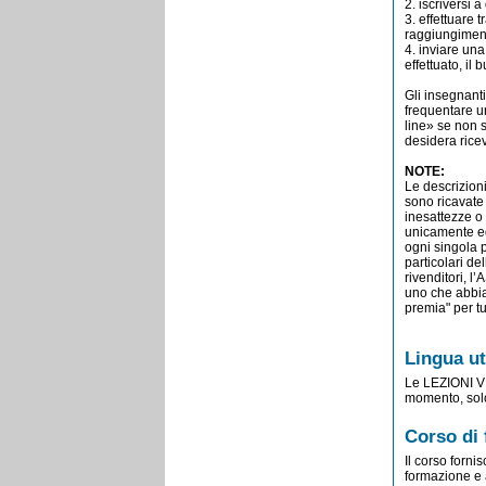
2. iscriversi a
3. effettuare 
raggiungimento
4. inviare una
effettuato, il 
Gli insegnanti
frequentare un
line» se non s
desidera ricev
NOTE:
Le descrizioni
sono ricavate 
inesattezze o 
unicamente e
ogni singola p
particolari d
rivenditori, 
uno che abbia 
premia" per tu
Lingua ut
Le LEZIONI V
momento, solo 
Corso di 
Il corso forni
formazione e a