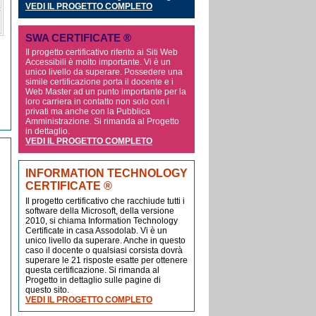
VEDI IL PROGETTO COMPLETO
SWA CERTIFICATE ®
Il progetto certificativo riferito ai Siti Web
Accessibili è molto importante. Vi è un
unico livello da superare. Possedere una
simile certificazione porta il docente e i
Web Master ad un punto importante per la
loro carriera in contatto non solo con i
privati ma anche con la Pubblica
Amministrazione. Si rimanda al Progetto
in dettaglio.
VEDI IL PROGETTO COMPLETO
INFORMATION TECHNOLOGY
CERTIFICATE ®
Il progetto certificativo che racchiude tutti i
software della Microsoft, della versione
2010, si chiama Information Technology
Certificate in casa Assodolab. Vi è un
unico livello da superare. Anche in questo
caso il docente o qualsiasi corsista dovrà
superare le 21 risposte esatte per ottenere
questa certificazione. Si rimanda al
Progetto in dettaglio sulle pagine di
questo sito.
VEDI IL PROGETTO COMPLETO