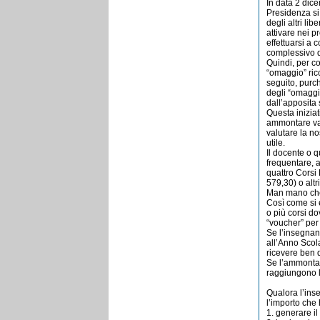
In data 2 dic
Presidenza si
degli altri lib
attivare nei 
effettuarsi a 
complessivo d
Quindi, per co
“omaggio” rico
seguito, purch
degli “omaggi”
dall’apposita
Questa iniziat
ammontare var
valutare la no
utile.
Il docente o q
frequentare, 
quattro Corsi
579,30) o altr
Man mano che v
Così come si 
o più corsi d
“voucher” per 
Se l’insegnan
all’Anno Scol
ricevere ben 
Se l’ammontare
raggiungono l
Qualora l’inse
l’importo che 
1. generare i