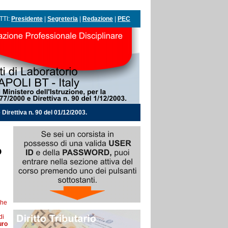
TTI:
Presidente
|
Segreteria
|
Redazione
|
PEC
Direttiva n. 90 del 01/12/2003.
o
che
di
uro