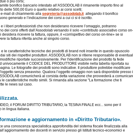
 due o più corsi;
tramite bonifico bancario intestato all’ASSODOLAB il rimanente importo fino al
 delle 500,00 Euro o quello relativo ai corsi scelti;
 e-mail di chiarimento alla
segreteria@assodolab.it
allegando il bonifico
buono generato e l’indicazione dei corsi a cui ci si è iscritto.
 e i liberi professionisti che non desiderano ricevere l’omaggio, potranno
o dei corsi offerti dall’Assodolab versando il solo «contributo associativo corso on
i desidera ricevere la fattura, oppure, il «corrispettivo del corso on-line» se si
ere la fattura riferita anche al singolo corso.
 e le caratteristiche tecniche dei prodotti di brand noti inserite in questo opuscolo
dai siti dei rispettivi produttori. ASSODOLAB non si ritiene responsabile di eventual
modifiche riportate successivamente. Per l'identificazione del prodotto fa fede
d univocamente il CODICE DEL PRODUTTORE visibile nella tabella riportata su
agina. Le fotografie dei prodotti sono indicative. Il produttore potrebbe modificare
ell'oggetto senza preavviso. Qualora l’oggetto omaggio non sarà disponibile presso i
l’ASSODOLAB comunicherà al corsista detta variazione che provvederà a comunicar
le caratteristiche molto simili. Si rimanda alla sezione "La formazione che ti
tte le news sul caso.
ilizzata.
IDEO, il FORUM DIRITTO TRIBUTARIO, la TESINA FINALE ecc... sono per il
in lingua italiana.
formazione e aggiornamento in «Diritto Tributario».
sce una conoscenza specialistica approfondita del sistema fiscale finalizzata alla
ll’aggiornamento dei docenti in servizio presso gli Istituti tecnico-economici e