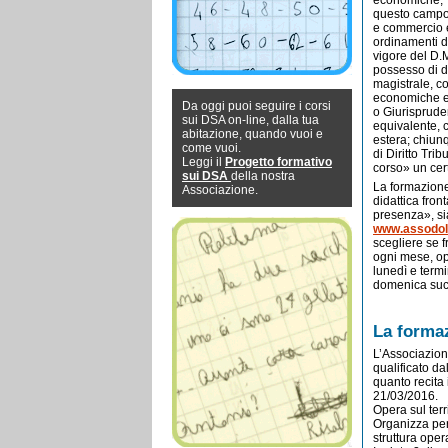
economiche; i
questo campo;
e commercio 
ordinamenti di
vigore del D.
possesso di d
magistrale, co
economiche e 
Da oggi puoi seguire i corsi
o Giurispruden
sui DSA on-line, dalla tua
equivalente, 
abitazione, quando vuoi e
estera; chiun
come vuoi.
di Diritto Tri
Leggi il
Progetto formativo
corso» un cer
sui DSA
della nostra
La formazione
Associazione.
didattica fro
presenza», s
www.assodola
scegliere se 
ogni mese, op
lunedì e term
domenica succ
La formaz
L’Associazion
qualificato d
quanto recita 
21/03/2016.
Opera sul terr
Organizza perc
struttura oper