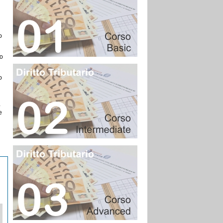
o
to
o
e
e