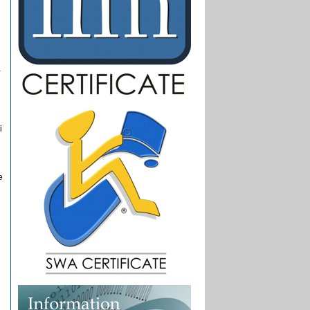
-
i
e