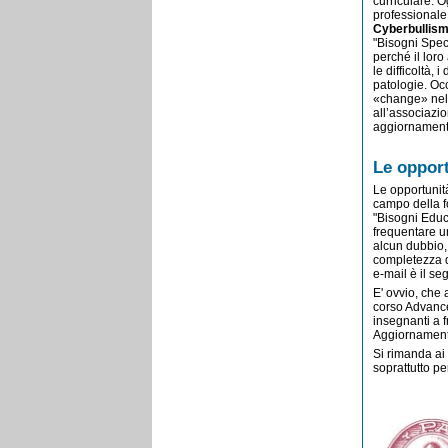
curriculare. 
professionale.
Cyberbullis
"Bisogni Speci
perché il loro
le difficoltà,
patologie. Occ
«change» nell
all’associazio
aggiornamento
Le opport
Le opportunità 
campo della f
"Bisogni Educa
frequentare u
alcun dubbio,
completezza de
e-mail è il s
E' ovvio, che 
corso Advance
insegnanti a f
Aggiornamento"
Si rimanda ai
soprattutto pe