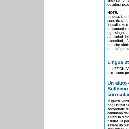
line» se non s
desidera ricev
NOTE:
Le descrizioni
sono ricavate 
inesattezze o 
unicamente e
ogni singola p
particolari d
rivenditori, 
uno che abbia 
premia" per tu
Lingua ut
Le LEZIONI 
ecc... sono pe
Un aiuto 
Bullismo 
curricular
In questi vent
negli Istituti
secondarie di 
cambiano dal 
alunni in diff
risultati, la 
essere un punt