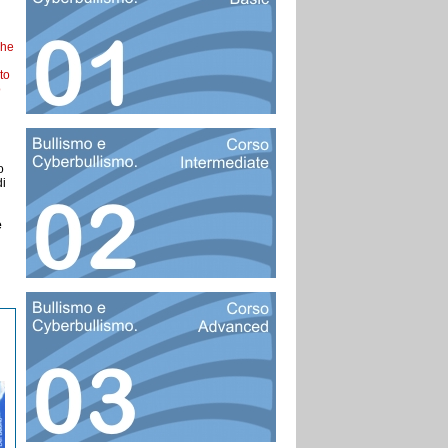
che
to
o
o
di
e