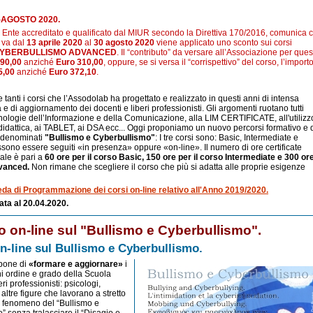
AGOSTO 2020.
te accreditato e qualificato dal MIUR secondo la Direttiva 170/2016, comunica 
 va dal
13 aprile 2020
al
30 agosto 2020
viene applicato uno sconto sui corsi
CYBERBULLISMO ADVANCED
. Il “contributo” da versare all’Associazione per ques
 90,00
anziché
Euro 310,00
, oppure, se si versa il “corrispettivo” del corso, l’import
5,00
anziché
Euro 372,10
.
anti i corsi che l’Assodolab ha progettato e realizzato in questi anni di intensa
va e di aggiornamento dei docenti e liberi professionisti. Gli argomenti ruotano tutti
cnologie dell’Informazione e della Comunicazione, alla LIM CERTIFICATE, all'utilizz
 didattica, ai TABLET, ai DSA ecc... Oggi proponiamo un nuovo percorsi formativo e 
 denominati
"Bullismo e Cyberbullismo"
: I tre corsi sono: Basic, Intermediate e
ono essere seguiti «in presenza» oppure «on-line». Il numero di ore certificate
nale è pari a
60 ore per il corso Basic, 150 ore per il corso Intermediate e 300 or
dvanced.
Non rimane che scegliere il corso che più si adatta alle proprie esigenze
da di Programmazione dei corsi on-line relativo all'Anno 2019/2020.
ata al 20.04.2020.
 on-line sul "Bullismo e Cyberbullismo".
on-line sul Bullismo e Cyberbullismo.
opone di
«formare e aggiornare»
i
ni ordine e grado della Scuola
beri professionisti: psicologi,
altre figure che lavorano a stretto
il fenomeno del “Bullismo e