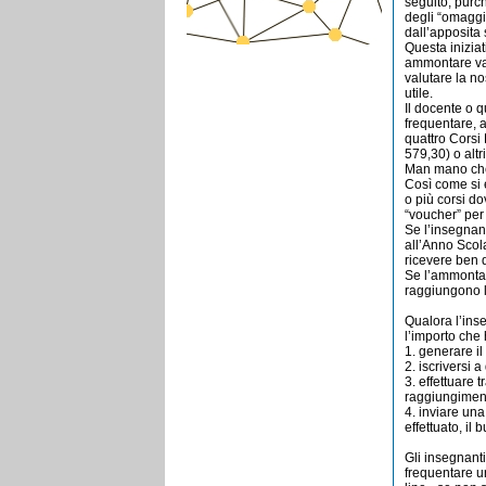
seguito, purch
degli “omaggi”
dall’apposita
Questa iniziat
ammontare var
valutare la no
utile.
Il docente o q
frequentare, 
quattro Corsi
579,30) o altr
Man mano che v
Così come si 
o più corsi d
“voucher” per 
Se l’insegnan
all’Anno Scol
ricevere ben 
Se l’ammontare
raggiungono l
Qualora l’inse
l’importo che 
1. generare i
2. iscriversi a
3. effettuare 
raggiungimento
4. inviare una
effettuato, il 
Gli insegnanti
frequentare un