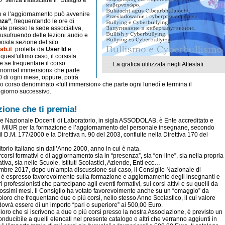
” senza tralasciare il “Disagio e
e e l’aggiornamento può avvenire
nza”
, frequentando le ore di
tale presso la sede associativa,
 usufruendo delle lezioni audio e
osita sezione del sito
b.it
protetta da
User Id
e
n quest'ultimo caso, il corsista
e se frequentare il corso
::: La grafica utilizzata negli Attestati.
normal immersion» che parte
0 di ogni mese, oppure, potrà
tro corso denominato «full immersion» che parte ogni lunedì e termina il
giorno successivo.
ione che ti premia!
e Nazionale Docenti di Laboratorio, in sigla ASSODOLAB, è Ente accreditato e
al MIUR per la formazione e l’aggiornamento del personale insegnane, secondo
il D.M. 177/2000 e la Direttiva n. 90 del 2003, confluite nella Direttiva 170 del
itorio italiano sin dall’Anno 2000, anno in cui è nata.
orsi formativi e di aggiornamento sia in “presenza”, sia “on-line”, sia nella propria
ativa, sia nelle Scuole, Istituti Scolastici, Aziende, Enti ecc…
embre 2017, dopo un’ampia discussione sul caso, il Consiglio Nazionale di
 è espresso favorevolmente sulla formazione e aggiornamento degli insegnanti e
eri professionisti che partecipano agli eventi formativi, sui corsi attivi e su quelli da
prossimi mesi. Il Consiglio ha votato favorevolmente anche su un “omaggio” da
coloro che frequentano due o più corsi, nello stesso Anno Scolastico, il cui valore
ovrà essere di un importo “pari o superiore” ai 500,00 Euro.
loro che si iscrivono a due o più corsi presso la nostra Associazione, è previsto un
nducibile a quelli elencati nel presente catalogo o altri che verranno aggiunti in