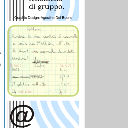
o
i
-