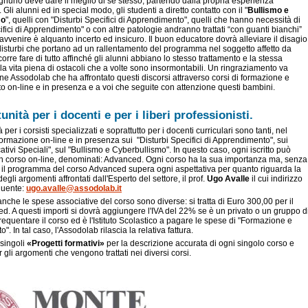
Ognuno deve dare il meglio di se stesso, partendo dalla propria esperienza
 Gli alunni ed in special modo, gli studenti a diretto contatto con il "
Bullismo e
mo
", quelli con "Disturbi Specifici di Apprendimento", quelli che hanno necessità di
fici di Apprendimento" o con altre patologie andranno trattati “con guanti bianchi”
 avvenire è alquanto incerto ed insicuro. Il buon educatore dovrà alleviare il disagio
 i disturbi che portano ad un rallentamento del programma nel soggetto affetto da
orre fare di tutto affinché gli alunni abbiano lo stesso trattamento e la stessa
a vita piena di ostacoli che a volte sono insormontabili. Un ringraziamento va
ne Assodolab che ha affrontato questi discorsi attraverso corsi di formazione e
 on-line e in presenza e a voi che seguite con attenzione questi bambini.
unità per i docenti e per i liberi professionisti.
per i corsisti specializzati e soprattutto per i docenti curriculari sono tanti, nel
ormazione on-line e in presenza sui "Disturbi Specifici di Apprendimento", sui
tivi Speciali", sul "Bullismo e Cyberbullismo". In questo caso, ogni iscritto può
n corso on-line, denominati: Advanced. Ogni corso ha la sua importanza ma, senza
 il programma del corso Advanced supera ogni aspettativa per quanto riguarda la
gli argomenti affrontati dall'Esperto del settore, il prof.
Ugo Avalle
il cui indirizzo
eguente:
ugo.avalle@assodolab.it
anche le spese associative del corso sono diverse: si tratta di Euro 300,00 per il
d. A questi importi si dovrà aggiungere l'IVA del 22% se è un privato o un gruppo d
requentare il corso ed è l'Istituto Scolastico a pagare le spese di "Formazione e
. In tal caso, l'Assodolab rilascia la relativa fattura.
 singoli
«Progetti formativi»
per la descrizione accurata di ogni singolo corso e
r gli argomenti che vengono trattati nei diversi corsi.