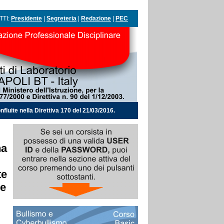
TTI:
Presidente
|
Segreteria
|
Redazione
|
PEC
nfluite nella Direttiva 170 del 21/03/2016.
na
te
he