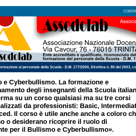
CONTA
ormazione al personale della Scuola - D.M. 177/2000, Direttiva n. 90 del 2003, co
o e Cyberbullismo. La formazione e
namento degli insegnanti della Scuola italia
erma su un corso qualsiasi ma su tre corsi
ealizzati da professionisti: Basic, Intermedia
ed. Il corso è utile anche anche a coloro c
o o desiderano ricoprire il ruolo di
te per il Bullismo e Cyberbullismo».