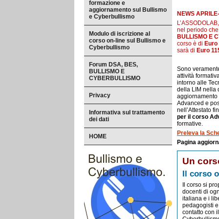
formazione e
aggiornamento sul Bullismo
NEWS APRILE-
e Cyberbullismo
L’ASSODOLAB, En
nel periodo che
Modulo di iscrizione al
BULLISMO E 
corso on-line sul Bullismo e
corso è di
Euro
Cyberbullismo
sarà di
Euro 11
Forum DSA, BES,
Sono veramente t
BULLISMO E
attività formati
CYBERBULLISMO
intorno alle Te
della LIM nella
Privacy
aggiornamento
Advanced e poss
nell’Attestato fi
Informativa sul trattamento
per il corso A
dei dati
formative.
Preleva la Sche
HOME
Pagina aggiorn
Un corso
Il corso 
Il corso si pr
docenti di og
italiana e i li
pedagogisti e 
contatto con 