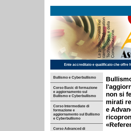
Ente accreditato e qualificato che offre f
Bullismo e Cyberbullismo
Bullism
l'aggior
Corso Basic di formazione
e aggiornamento sul
non si f
Bullismo e Cyberbullismo
mirati r
Corso Intermediate di
e Advanc
formazione e
aggiornamento sul Bullismo
ricopron
e Cyberbullismo
«Referen
Corso Advanced di