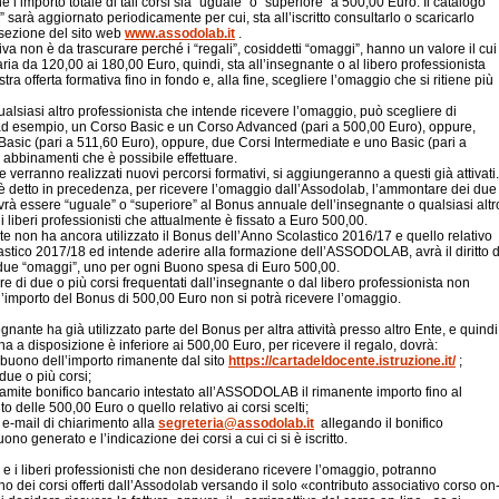
é l’importo totale di tali corsi sia “uguale” o “superiore” a 500,00 Euro. Il catalogo
 sarà aggiornato periodicamente per cui, sta all’iscritto consultarlo o scaricarlo
 sezione del sito web
www.assodolab.it
.
iva non è da trascurare perché i “regali”, cosiddetti “omaggi”, hanno un valore il cui
ia da 120,00 ai 180,00 Euro, quindi, sta all’insegnante o al libero professionista
stra offerta formativa fino in fondo e, alla fine, scegliere l’omaggio che si ritiene più
ualsiasi altro professionista che intende ricevere l’omaggio, può scegliere di
ad esempio, un Corso Basic e un Corso Advanced (pari a 500,00 Euro), oppure,
 Basic (pari a 511,60 Euro), oppure, due Corsi Intermediate e uno Basic (pari a
i abbinamenti che è possibile effettuare.
erranno realizzati nuovi percorsi formativi, si aggiungeranno a questi già attivati.
è detto in precedenza, per ricevere l’omaggio dall’Assodolab, l’ammontare dei due
ovrà essere “uguale” o “superiore” al Bonus annuale dell’insegnante o qualsiasi altr
i liberi professionisti che attualmente è fissato a Euro 500,00.
te non ha ancora utilizzato il Bonus dell’Anno Scolastico 2016/17 e quello relativo
astico 2017/18 ed intende aderire alla formazione dell’ASSODOLAB, avrà il diritto d
due “omaggi”, uno per ogni Buono spesa di Euro 500,00.
 di due o più corsi frequentati dall’insegnante o dal libero professionista non
’importo del Bonus di 500,00 Euro non si potrà ricevere l’omaggio.
gnante ha già utilizzato parte del Bonus per altra attività presso altro Ente, e quindi
ha a disposizione è inferiore ai 500,00 Euro, per ricevere il regalo, dovrà:
l buono dell’importo rimanente dal sito
https://cartadeldocente.istruzione.it/
;
 due o più corsi;
tramite bonifico bancario intestato all’ASSODOLAB il rimanente importo fino al
 delle 500,00 Euro o quello relativo ai corsi scelti;
 e-mail di chiarimento alla
segreteria@assodolab.it
allegando il bonifico
buono generato e l’indicazione dei corsi a cui ci si è iscritto.
 e i liberi professionisti che non desiderano ricevere l’omaggio, potranno
o dei corsi offerti dall’Assodolab versando il solo «contributo associativo corso on