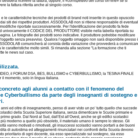
i desidera ricevere la fattura, oppure, il «corrispettivo del corso on-line» se si
ere la fattura riferita anche al singolo corso.
 e le caratteristiche tecniche dei prodotti di brand noti inserite in questo opuscolo
dai siti dei rispettivi produttori. ASSODOLAB non si ritiene responsabile di eventual
modifiche riportate successivamente. Per l'identificazione del prodotto fa fede
d univocamente il CODICE DEL PRODUTTORE visibile nella tabella riportata su
agina. Le fotografie dei prodotti sono indicative. Il produttore potrebbe modificare
ell'oggetto senza preavviso. Qualora l’oggetto omaggio non sarà disponibile presso i
l’ASSODOLAB comunicherà al corsista detta variazione che provvederà a comunicar
le caratteristiche molto simili. Si rimanda alla sezione "La formazione che ti
tte le news sul caso.
ilizzata.
VIDEO, il FORUM DSA, BES, BULLISMO e CYBERBULLISMO, la TESINA FINALE
r il momento, solo in lingua italiana.
concreto agli alunni a contatto con il fenomeno del
e Cyberbullismo da parte degli insegnanti di sostegno e
i.
i anni ed oltre di insegnamento, penso di aver visto un po’ tutto quello che succede
 Scolastici della Scuola Superiore italiana, senza dimenticare le Scuole primarie e
primo grado. Dal Nord al Sud, dall’Est all’Ovest, anche se gli edifici scolastici
più moderno a quello più obsoleto, il materialo umano è sempre lo stesso. Gli
icoltà vanno motivati o rimotivati, gli insuccessi scolastici vanno portarli a dei buoni
perdita di autostima ed atteggiamenti rinunciatari nei confronti della Scuola devono
o prioritario di ogni docente, sia esso specializzato sul sostegno, sia esso