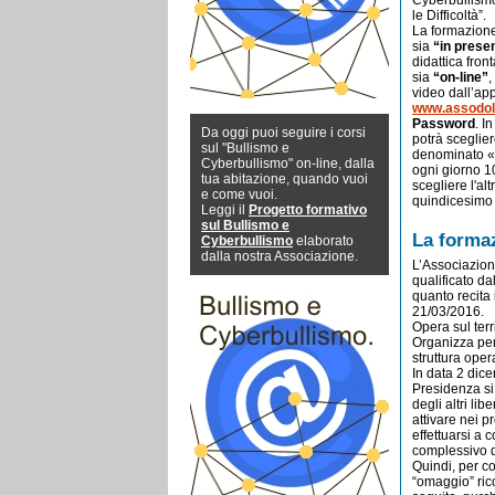
Cyberbullismo
le Difficoltà”.
La formazion
sia
“in prese
didattica fron
sia
“on-line”
,
video dall’app
www.assodola
Password
. I
Da oggi puoi seguire i corsi
potrà sceglier
sul "Bullismo e
denominato «
Cyberbullismo" on-line, dalla
ogni giorno 1
tua abitazione, quando vuoi
scegliere l'al
e come vuoi.
quindicesimo 
Leggi il
Progetto formativo
sul Bullismo e
La formaz
Cyberbullismo
elaborato
dalla nostra Associazione.
L’Associazion
qualificato d
quanto recita 
21/03/2016.
Opera sul terr
Organizza perc
struttura oper
In data 2 dic
Presidenza si
degli altri lib
attivare nei 
effettuarsi a 
complessivo d
Quindi, per co
“omaggio” rico